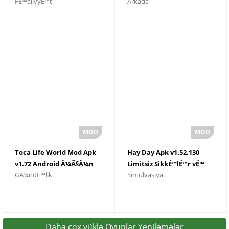
FÉ™aliyyÉ™t
Arkada
2021
Ã¼Ã§Ã¼n yÃ¼klÉ™yin
Toca Life World Mod Apk
Hay Day Apk v1.52.130
v1.72 Android Ã¼Ã§Ã¼n
Limitsiz SikkÉ™lÉ™r vÉ™
GÃ¼ndÉ™lik
Simulyasiya
yÃ¼klÉ™yin
Brilyantlar
Daha çox yüklə Oyunlar Yeniləmələr