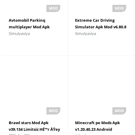
Avtomobil Parkinq
Extreme Car Driving
multiplayer Mod Apk
Simulator Apk Mod v6.80.8
Simulyasiya
Simulyasiya
v4.8.4.9 [Mod pulu]
(Limitsiz Pul)
Brawl stars Mod Apk
Minecraft pe Mods Apk
v39.134 Limitsiz HÉ™r ÅŸey
v1.20.40.23 Android