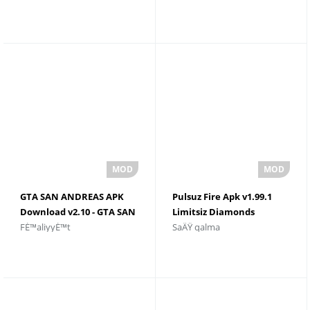
yÃ¼klÉ™yin
YÃ¼klÉ™yin
GTA SAN ANDREAS APK
Pulsuz Fire Apk v1.99.1
Download v2.10 - GTA SAN
Limitsiz Diamonds
FÉ™aliyyÉ™t
SaÄŸ qalma
ANDREAS
Android 2023 Ã¼Ã§Ã¼n
yÃ¼klÉ™yin