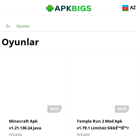
AZ
Ev
Oyunlar
Oyunlar
Minecraft Apk
Temple Run 2 Mod Apk
v1.21.130.24 Java
v1.79.1 Limitsiz SikkÉ™lÉ™r
Arkada
Arkada
BuraxÄ±lÄ±ÅŸÄ±nÄ±
vÉ™ QiymÉ™tli DaÅŸlar