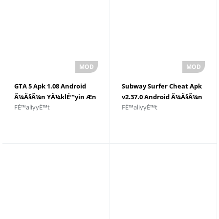
GTA 5 Apk 1.08 Android
Subway Surfer Cheat Apk
Ã¼Ã§Ã¼n YÃ¼klÉ™yin Æn
v2.37.0 Android Ã¼Ã§Ã¼n
FÉ™aliyyÉ™t
FÉ™aliyyÉ™t
Son Versiya - GTA 5
yÃ¼klÉ™yin