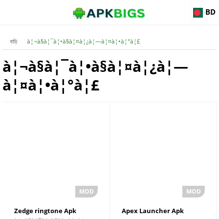
BD
বাড়ি
à¦¬à§à¦¯à¦•à§à¦¤à¦¿à¦—à¦¤à¦•à¦°à¦£
à¦¬à§à¦¯à¦•à§à¦¤à¦¿à¦—
à¦¤à¦•à¦°à¦£
Zedge ringtone Apk
Apex Launcher Apk