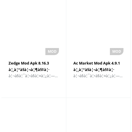
à¦¨à§‡à¦‡
Zedge Mod Apk 8.16.3
Ac Market Mod Apk 4.9.1
à¦¸à¦°à§à¦¬à¦¶à§‡à¦·
à¦¸à¦°à§à¦¬à¦¶à§‡à¦·
à¦¬à§à¦¯à¦•à§à¦¤à¦¿à¦—à¦¤à¦•à¦°à¦£
à¦¬à§à¦¯à¦•à§à¦¤à¦¿à¦—à¦¤à¦•à¦°à¦£
à¦¸à¦‚à¦¸à§à¦•à¦°à¦£ 2025
à¦¸à¦‚à¦¸à§à¦•à¦°à¦£
à¦¡à¦¾à¦‰à¦¨à¦²à§‹à¦¡
à¦•à¦°à§à¦¨