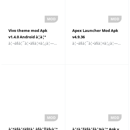
Vivo theme mod Apk
Apex Launcher Mod Apk
v1.4.0 Android à¦à¦°
v4.9.36
à¦¬à§à¦¯à¦•à§à¦¤à¦¿à¦—à¦¤à¦•à¦°à¦£
à¦¬à§à¦¯à¦•à§à¦¤à¦¿à¦—à¦¤à¦•à¦°à¦£
à¦œà¦¨à§à¦¯
à¦¡à¦¾à¦‰à¦¨à¦²à§‹à¦¡
à¦¡à¦¾à¦‰à¦¨à¦²à§‹à¦¡
à¦•à¦°à§à¦¨
à¦•à¦°à§à¦¨
à¦ªà§à¦²à§‡à¦¸à§à¦Ÿà§‹à¦°
à¦²à¦žà§à¦šà¦¾à¦° Apk v