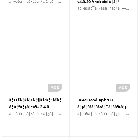
à¦¬à§à¦¯à¦•à§à¦¤à¦¿à¦—à¦¤à¦•à¦°à¦£
v4.9.20 Android à¦à¦°
à¦¬à§à¦¯à¦•à§à¦¤à¦¿à¦—à¦¤à¦•à¦°à¦£
à¦œà¦¨à§à¦¯
à¦¡à¦¾à¦‰à¦¨à¦²à§‹à¦¡
à¦•à¦°à§à¦¨
à¦•à§à¦‡à¦•à¦¶à§‹à¦°à§à¦Ÿà¦•à§à¦Ÿà¦®à§‡à¦•à¦¾à¦°
BGMI Mod Apk 1.0
à¦à¦ªà¦¿à¦•à§‡ 2.4.0
à¦¡à¦¾à¦‰à¦¨à¦²à§‹à¦¡
à¦¬à§à¦¯à¦•à§à¦¤à¦¿à¦—à¦¤à¦•à¦°à¦£
à¦¬à§à¦¯à¦•à§à¦¤à¦¿à¦—à¦¤à¦•à¦°à¦£
à¦ªà§à¦°à¦¾à¦¨à§‹
à¦¸à¦°à§à¦¬à¦¶à§‡à¦·
à¦¸à¦‚à¦¸à§à¦•à¦°à¦£
à¦¸à¦‚à¦¸à§à¦•à¦°à¦£
à¦¡à¦¾à¦‰à¦¨à¦²à§‹à¦¡
à¦•à§‹à¦¨
à¦•à¦°à§à¦¨
à¦¨à¦¿à¦·à§‡à¦§à¦¾à¦œà§à¦ž