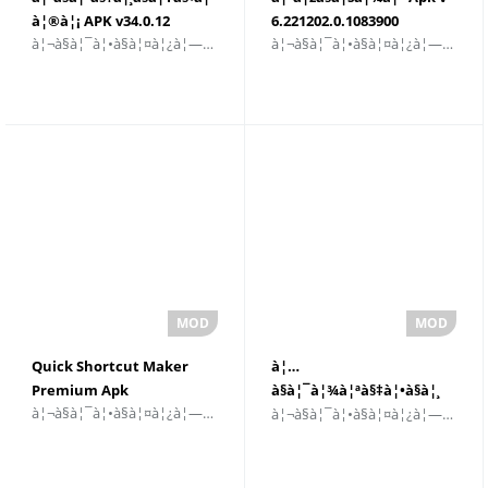
à¦®à¦¡ APK v34.0.12
6.221202.0.1083900
à¦¬à§à¦¯à¦•à§à¦¤à¦¿à¦—à¦¤à¦•à¦°à¦£
à¦¬à§à¦¯à¦•à§à¦¤à¦¿à¦—à¦¤à¦•à¦°à¦£
à¦¡à¦¾à¦‰à¦¨à¦²à§‹à¦¡
à¦¡à¦¾à¦‰à¦¨à¦²à§‹à¦¡
à¦•à¦°à§à¦¨
à¦•à¦°à§à¦¨
Quick Shortcut Maker
à¦…
Premium Apk
à§à¦¯à¦¾à¦ªà§‡à¦•à§à¦¸
à¦¬à§à¦¯à¦•à§à¦¤à¦¿à¦—à¦¤à¦•à¦°à¦£
à¦¬à§à¦¯à¦•à§à¦¤à¦¿à¦—à¦¤à¦•à¦°à¦£
à¦²à¦žà§à¦šà¦¾à¦° APK
v4.9.30
à¦¡à¦¾à¦‰à¦¨à¦²à§‹à¦¡