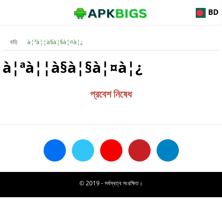
BD
বাড়ি
à¦ªà¦¦à§à¦§à¦¤à¦¿
à¦ªà¦¦à§à¦§à¦¤à¦¿
প্রবেশ নিষেধ
© 2019 - সর্বস্বত্ব সংরক্ষিত।