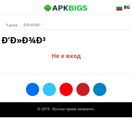
BG
У дома
Ð‘Ð»Ð¾Ð³
Ð‘Ð»Ð¾Ð³
Не е вход
© 2019 - Всички права запазени.