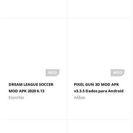
DREAM LEAGUE SOCCER
PIXEL GUN 3D MOD APK
MOD APK 2020 6.13
v3.3.5 Dados para Android
Esportes
AÃ§ao
(Dinheiro) + Dados
e download
Android