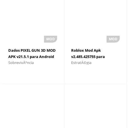
Dados PIXEL GUN 3D MOD
Roblox Mod Apk
APK v21.5.1 para Android
v2.485.425755 para
SobrevivÃªncia
EstratÃ©gia
e download
Android e download