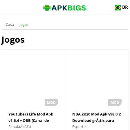
BR
Casa
Jogos
Jogos
Youtubers Life Mod Apk
NBA 2K20 Mod Apk v98.0.2
v1.6.4 + OBB [Canal de
Download grÃ¡tis para
SimulaÃ§Ã£o
Esportes
jogos] para Android
Android