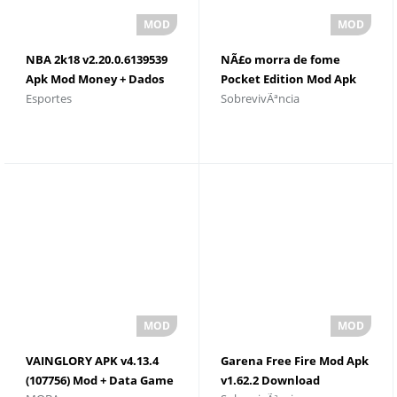
NBA 2k18 v2.20.0.6139539
NÃ£o morra de fome
Apk Mod Money + Dados
Pocket Edition Mod Apk
Esportes
SobrevivÃªncia
para Android
v1.19.18 Mega + OBB
VAINGLORY APK v4.13.4
Garena Free Fire Mod Apk
(107756) Mod + Data Game
v1.62.2 Download