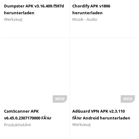
Dumpster APK v3.16.409.f597d
Chordify APK v1806
herunterladen
herunterladen
Werkzeug
Musik - Audio
CamScanner APK
AdGuard VPN APK v2.3.110
v6.45.0.2307170000 FÃ¼r
fÃ¼r Android herunterladen
Werkzeug
ProduktivitÃ¤t
Android herunterladen