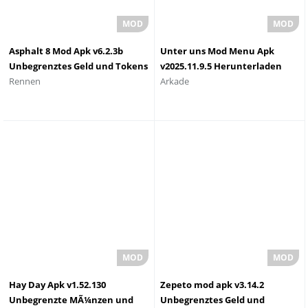
Asphalt 8 Mod Apk v6.2.3b
Unter uns Mod Menu Apk
Unbegrenztes Geld und Tokens
v2025.11.9.5 Herunterladen
Rennen
Arkade
Anti-Ban
(Alles entsperrt/Mod-MenÃ¼)
Hay Day Apk v1.52.130
Zepeto mod apk v3.14.2
Unbegrenzte MÃ¼nzen und
Unbegrenztes Geld und