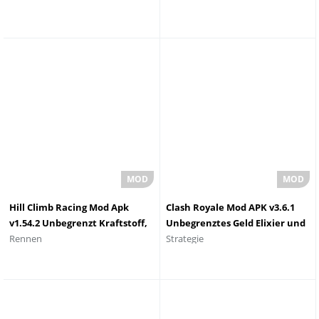
Hill Climb Racing Mod Apk
Clash Royale Mod APK v3.6.1
v1.54.2 Unbegrenzt Kraftstoff,
Unbegrenztes Geld Elixier und
Rennen
Strategie
Geld und Edelsteine
Edelsteine