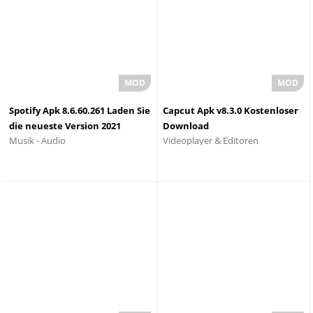
Spotify Apk 8.6.60.261 Laden Sie
Capcut Apk v8.3.0 Kostenloser
die neueste Version 2021
Download
Videoplayer & Editoren
Musik - Audio
herunter