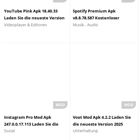
YouTube Pink Apk 18.40.33
Spotify Premium Apk
Laden Sie die neueste Version
v8.8.78.587 Kostenloser
Videoplayer & Editoren
Musik - Audio
2025 herunter
Download 2025
Instagram Pro Mod Apk
Voot Mod Apk 4.2.2 Laden Sie
247.0.0.17.113 Laden Sie die
die neueste Version 2025
Sozial
Unterhaltung
neueste Version 2025herunter
herunter