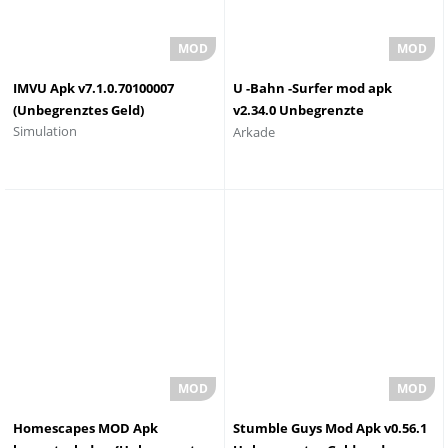
IMVU Apk v7.1.0.70100007
U -Bahn -Surfer mod apk
(Unbegrenztes Geld)
v2.34.0 Unbegrenzte
Simulation
Arkade
Charaktere Geld und
SchlÃ¼ssel 2023
Homescapes MOD Apk
Stumble Guys Mod Apk v0.56.1