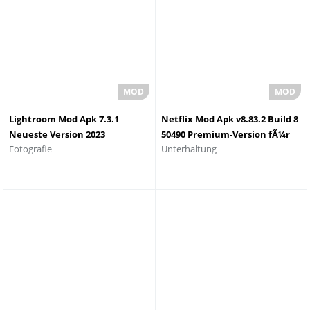
Lightroom Mod Apk 7.3.1
Netflix Mod Apk v8.83.2 Build 8
Neueste Version 2023
50490 Premium-Version fÃ¼r
Fotografie
Unterhaltung
Android