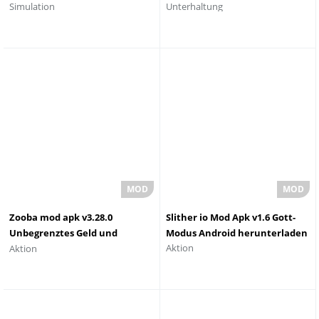
Simulation
Unterhaltung
Diamanten
Diamanten 2023
Zooba mod apk v3.28.0
Slither io Mod Apk v1.6 Gott-
Unbegrenztes Geld und
Modus Android herunterladen
Aktion
Aktion
Edelsteine â€‹â€‹2023 - Zooba