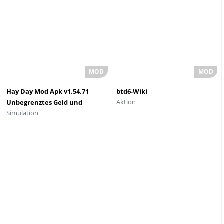
Hay Day Mod Apk v1.54.71
btd6-Wiki
Aktion
Unbegrenztes Geld und
Simulation
Diamanten 2023