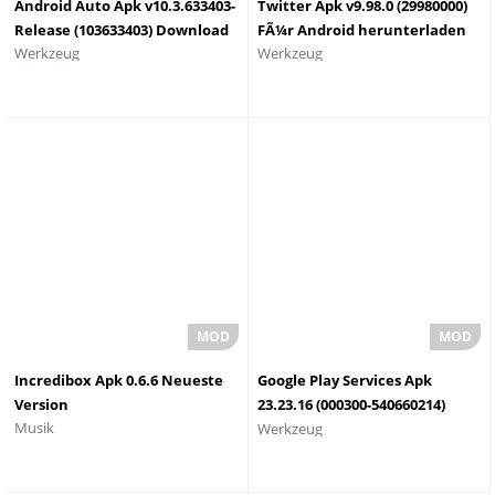
Android Auto Apk v10.3.633403-
Twitter Apk v9.98.0 (29980000)
Release (103633403) Download
FÃ¼r Android herunterladen
Werkzeug
Werkzeug
2023
Incredibox Apk 0.6.6 Neueste
Google Play Services Apk
Version
23.23.16 (000300-540660214)
Musik
Werkzeug
(232316000) Laden Sie die
neueste Version herunter