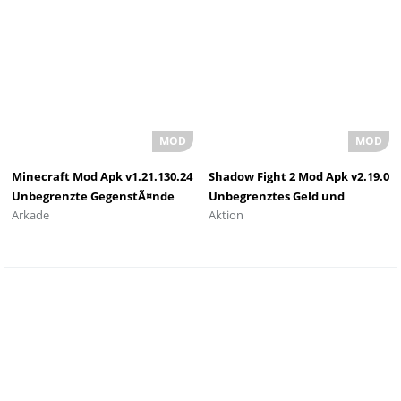
Minecraft Mod Apk v1.21.130.24
Shadow Fight 2 Mod Apk v2.19.0
Unbegrenzte GegenstÃ¤nde
Unbegrenztes Geld und
Arkade
Aktion
Edelsteine