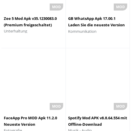
Zee 5 Mod Apk v35.1230083.0
GB WhatsApp Apk 17.00.1
(Premium freigeschaltet)
Laden Sie die neueste Version
Unterhaltung
Kommunikation
herunter
FaceApp Pro MOD Apk 11.2.0
Spotify Mod APK v8.8.64.554 mit
Neueste Version
Offline-Download
Musik - Audio
Fotografie
herunterladen ohne