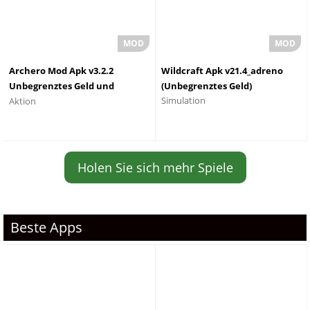
Archero Mod Apk v3.2.2
Wildcraft Apk v21.4_adreno
Unbegrenztes Geld und
(Unbegrenztes Geld)
Simulation
Aktion
Edelsteine Neueste Version
Holen Sie sich mehr Spiele
Beste Apps