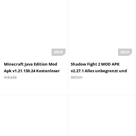
Minecraft Java Edition Mod
Shadow Fight 2 MOD APK
Apk v1.21.130.24 Kostenloser
v2.27.1 Alles unbegrenzt und
Arkade
Aktion
Download
maximales Level