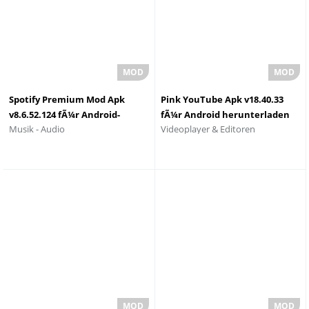
Spotify Premium Mod Apk
Pink YouTube Apk v18.40.33
v8.6.52.124 fÃ¼r Android-
fÃ¼r Android herunterladen
Videoplayer & Editoren
Musik - Audio
Download 2025