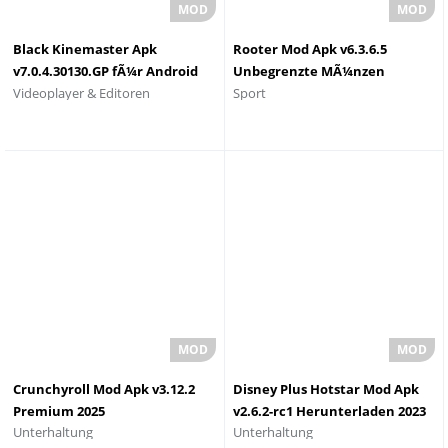
Black Kinemaster Apk
Rooter Mod Apk v6.3.6.5
v7.0.4.30130.GP fÃ¼r Android
Unbegrenzte MÃ¼nzen
Videoplayer & Editoren
Sport
herunterladen
herunterladen 2025
Crunchyroll Mod Apk v3.12.2
Disney Plus Hotstar Mod Apk
Premium 2025
v2.6.2-rc1 Herunterladen 2023
Unterhaltung
Unterhaltung