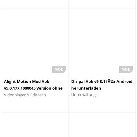
Alight Motion Mod Apk
Dizipal Apk v9.8.1 fÃ¼r Android
v5.0.177.1000045 Version ohne
herunterladen
Unterhaltung
Videoplayer & Editoren
Wasserzeichen