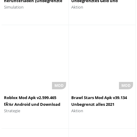
herunterladen {Unbegrenzte
Unbegrenztes Geld und
Simulation
Aktion
MÃ¼nzen und Sterne}
Edelsteine
Roblox Mod Apk v2.599.465
Brawl Stars Mod Apk v39.134
fÃ¼r Android und Download
Unbegrenzt alles 2021
Strategie
Aktion