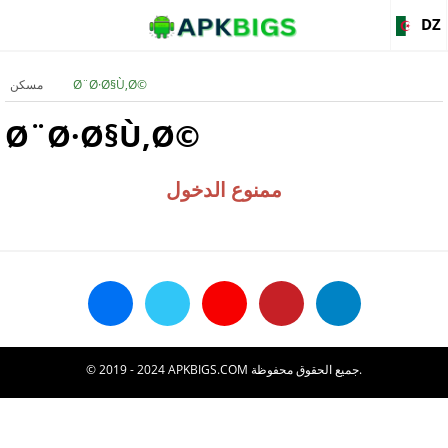
DZ
Ø¨Ø·Ø§Ù‚Ø©
مسكن
Ø¨Ø·Ø§Ù‚Ø©
ممنوع الدخول
© 2019 - 2024 APKBIGS.COM جميع الحقوق محفوظة.