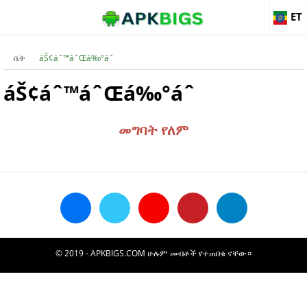
ET
ቤት
áŠ¢áˆ™áˆŒá‰°áˆ­
áŠ¢áˆ™áˆŒá‰°áˆ­
መግባት የለም
© 2019 - APKBIGS.COM ሁሉም መብቶች የተጠበቁ ናቸው።