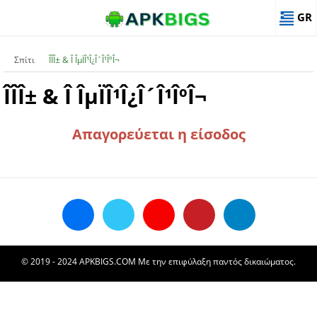
GR
Σπίτι
ÎÎ­Î± & Î ÎµÏÎ¹Î¿Î´Î¹ÎºÎ¬
ÎÎ­Î± & Î ÎµÏÎ¹Î¿Î´Î¹ÎºÎ¬
Απαγορεύεται η είσοδος
© 2019 - 2024 APKBIGS.COM Με την επιφύλαξη παντός δικαιώματος.