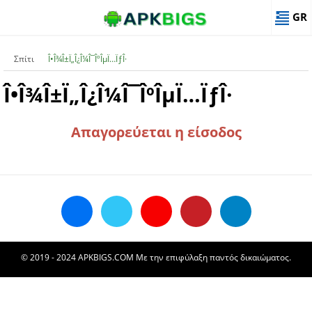
GR
Σπίτι
Î•Î¾Î±Ï„Î¿Î¼Î¯ÎºÎµÏ…ÏƒÎ·
Î•Î¾Î±Ï„Î¿Î¼Î¯ÎºÎµÏ…ÏƒÎ·
Απαγορεύεται η είσοδος
© 2019 - 2024 APKBIGS.COM Με την επιφύλαξη παντός δικαιώματος.