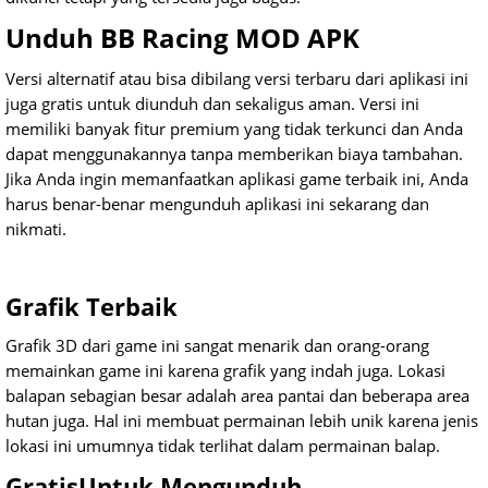
Unduh BB Racing MOD APK
Versi alternatif atau bisa dibilang versi terbaru dari aplikasi ini
juga gratis untuk diunduh dan sekaligus aman. Versi ini
memiliki banyak fitur premium yang tidak terkunci dan Anda
dapat menggunakannya tanpa memberikan biaya tambahan.
Jika Anda ingin memanfaatkan aplikasi game terbaik ini, Anda
harus benar-benar mengunduh aplikasi ini sekarang dan
nikmati.
Grafik Terbaik
Grafik 3D dari game ini sangat menarik dan orang-orang
memainkan game ini karena grafik yang indah juga. Lokasi
balapan sebagian besar adalah area pantai dan beberapa area
hutan juga. Hal ini membuat permainan lebih unik karena jenis
lokasi ini umumnya tidak terlihat dalam permainan balap.
GratisUntuk Mengunduh