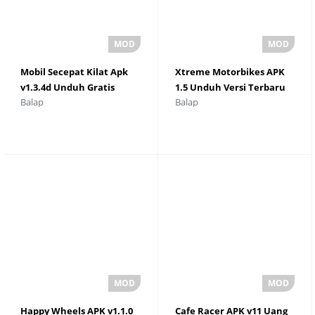
Mobil Secepat Kilat Apk
Xtreme Motorbikes APK
v1.3.4d Unduh Gratis
1.5 Unduh Versi Terbaru
Balap
Balap
Happy Wheels APK v1.1.0
Cafe Racer APK v11 Uang