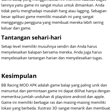
lainnya yaitu game ini sangat mulus untuk dimainkan. Anda
tidak perlu menghadapi masalah hang atau lagging. Sebagian
besar aplikasi game memiliki masalah ini yang sangat
mengganggu pengguna yang membuat mereka lebih sering
keluar dari game.
Tantangan sehari-hari
Setiap level memiliki musuhnya sendiri dan Anda harus
menyelesaikan balapan bersama mereka. Anda juga harus
menyelesaikan tantangan harian dan menyelesaikan tugas.
Kesimpulan
BB Racing MOD APK adalah game balap yang paling unik dan
menuntut dan permintaan game ini dapat dilihat hanya dengan
memeriksa jumlah unduhan di playstore android dan apple.
Game ini memiliki berbagai ras dan masing-masing memiliki
lokasi yang berbeda. Ilustrasi 3D sangat menarik dan membuat