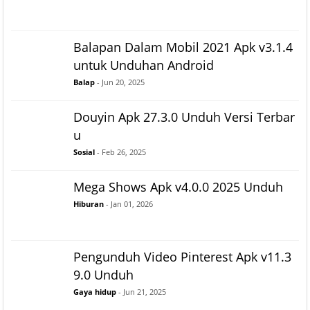
Balapan Dalam Mobil 2021 Apk v3.1.4
untuk Unduhan Android
Balap
- Jun 20, 2025
Douyin Apk 27.3.0 Unduh Versi Terbar
u
Sosial
- Feb 26, 2025
Mega Shows Apk v4.0.0 2025 Unduh
Hiburan
- Jan 01, 2026
Pengunduh Video Pinterest Apk v11.3
9.0 Unduh
Gaya hidup
- Jun 21, 2025