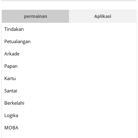
permainan
Aplikasi
Tindakan
Petualangan
Arkade
Papan
Kartu
Santai
Berkelahi
Logika
MOBA