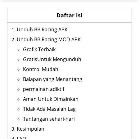
Daftar isi
Unduh BB Racing APK
Unduh BB Racing MOD APK
Grafik Terbaik
GratisUntuk Mengunduh
Kontrol Mudah
Balapan yang Menantang
permainan adiktif
Aman Untuk Dimainkan
Tidak Ada Masalah Lag
Tantangan sehari-hari
Kesimpulan
FAQ