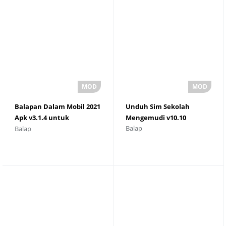
Balapan Dalam Mobil 2021
Unduh Sim Sekolah
Apk v3.1.4 untuk
Mengemudi v10.10
Balap
Balap
Unduhan Android