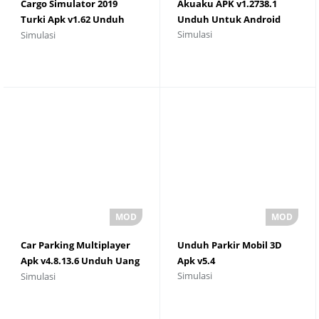
Cargo Simulator 2019
Akuaku APK v1.2738.1
Turki Apk v1.62 Unduh
Unduh Untuk Android
Simulasi
Simulasi
Untuk Android
Car Parking Multiplayer
Unduh Parkir Mobil 3D
Apk v4.8.13.6 Unduh Uang
Apk v5.4
Simulasi
Simulasi
dan Emas Tanpa Batas