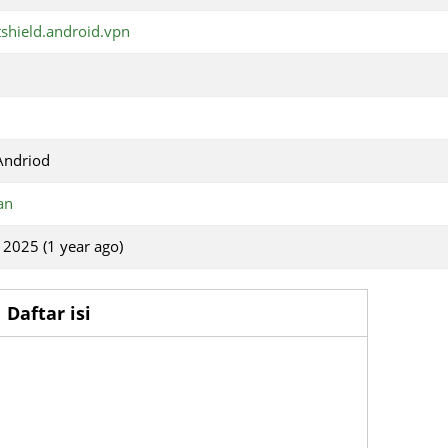
shield.android.vpn
Andriod
an
, 2025 (1 year ago)
Daftar isi