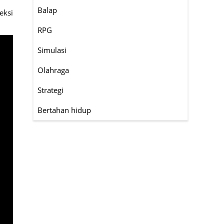
Balap
eksi
RPG
Simulasi
Olahraga
Strategi
Bertahan hidup