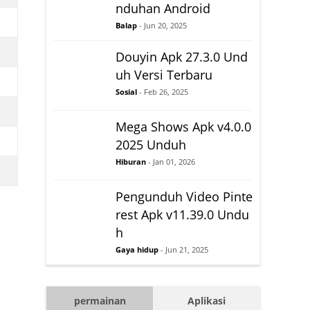
nduhan Android
Balap
- Jun 20, 2025
Douyin Apk 27.3.0 Und
uh Versi Terbaru
Sosial
- Feb 26, 2025
Mega Shows Apk v4.0.0
2025 Unduh
Hiburan
- Jan 01, 2026
Pengunduh Video Pinte
rest Apk v11.39.0 Undu
h
Gaya hidup
- Jun 21, 2025
permainan
Aplikasi