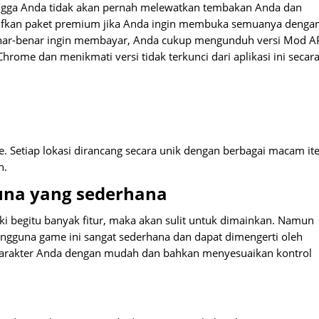
ngga Anda tidak akan pernah melewatkan tembakan Anda dan
ktifkan paket premium jika Anda ingin membuka semuanya denga
benar-benar ingin membayar, Anda cukup mengunduh versi Mod A
Chrome dan menikmati versi tidak terkunci dari aplikasi ini secar
e. Setiap lokasi dirancang secara unik dengan berbagai macam i
n.
una yang sederhana
i begitu banyak fitur, maka akan sulit untuk dimainkan. Namun
gguna game ini sangat sederhana dan dapat dimengerti oleh
 karakter Anda dengan mudah dan bahkan menyesuaikan kontrol