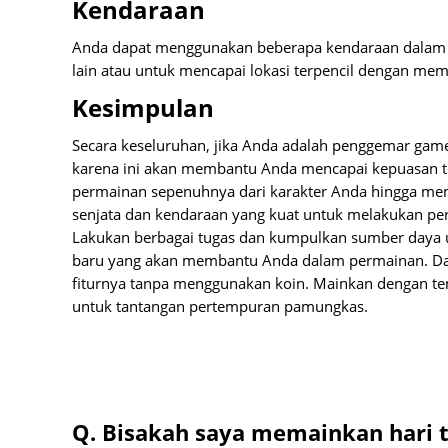
Kendaraan
Anda dapat menggunakan beberapa kendaraan dalam p
lain atau untuk mencapai lokasi terpencil dengan mem
Kesimpulan
Secara keseluruhan, jika Anda adalah penggemar gam
karena ini akan membantu Anda mencapai kepuasan ter
permainan sepenuhnya dari karakter Anda hingga me
senjata dan kendaraan yang kuat untuk melakukan pe
Lakukan berbagai tugas dan kumpulkan sumber daya 
baru yang akan membantu Anda dalam permainan. Dapa
fiturnya tanpa menggunakan koin. Mainkan dengan 
untuk tantangan pertempuran pamungkas.
Q. Bisakah saya memainkan hari t