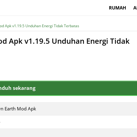
RUMAH
A
od Apk v1.19.5 Unduhan Energi Tidak Terbatas
od Apk v1.19.5 Unduhan Energi Tidak
nduh sekarang
On Earth Mod Apk
p