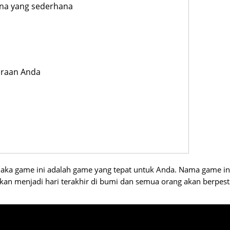
na yang sederhana
araan Anda
aka game ini adalah game yang tepat untuk Anda. Nama game in
kan menjadi hari terakhir di bumi dan semua orang akan berpest