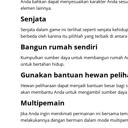
Anda bahkan dapat menyesuaikan karakter Anda sesu
elemen lainnya.
Senjata
Senjata dalam game ini terlihat seperti senjata keh
berbeda oleh karena itu pilihlah yang terbaik di anta
Bangun rumah sendiri
Kumpulkan sumber daya untuk membangun rumah And
untuk bertahan hidup.
Gunakan bantuan hewan pelih
Hewan peliharaan dapat menjadi bantuan besar bagi 
akan membantu Anda untuk mengambil sumber daya da
Multipemain
Jika Anda ingin menikmati permainan ini bersama te
melakukannya dengan bermain dalam mode multipema