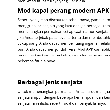
menikmati fitur-fiturnya yang luar biasa.
Mod kapal perang modern APK
Seperti yang telah disebutkan sebelumnya, game ini me
menggunakan senjata yang kuat dengan berbagai k
memenangkan permainan setiap saat.
namun senjata i
Jika Anda terjebak pada level tertentu dan membutuhka
cukup uang, Anda dapat membeli uang ingame melalu
pun, Anda dapat mengunduh
versi Mod APK dari aplika
mendapatkan koin tanpa batas, emas tanpa batas, me
beberapa fitur lainnya.
Berbagai jenis senjata
Untuk memenangkan permainan, Anda harus menghanc
senjata ampuh dengan beberapa kemampuan dan keu
senjata ini realistis seperti rudal dan banyak lainnya.