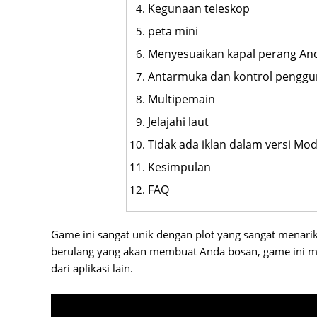
Kegunaan teleskop
peta mini
Menyesuaikan kapal perang An
Antarmuka dan kontrol pengg
Multipemain
Jelajahi laut
Tidak ada iklan dalam versi Mo
Kesimpulan
FAQ
Game ini sangat unik dengan plot yang sangat menarik
berulang yang akan membuat Anda bosan, game ini mem
dari aplikasi lain.