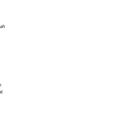
lah
e
at