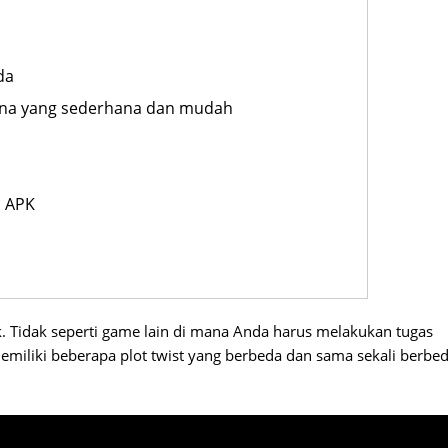
da
una yang sederhana dan mudah
d APK
.
Tidak seperti game lain di mana Anda harus melakukan tugas
iliki beberapa plot twist yang berbeda dan sama sekali berbe