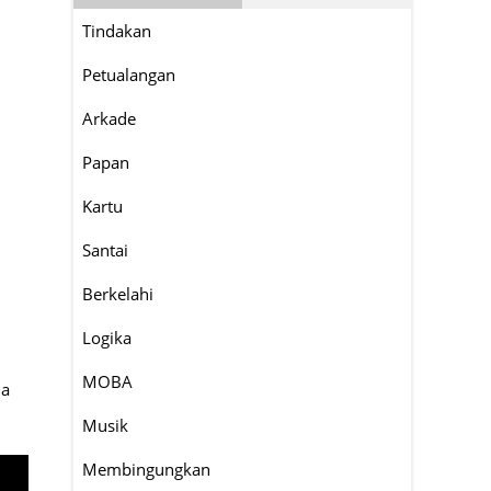
Tindakan
Petualangan
Arkade
Papan
Kartu
Santai
Berkelahi
Logika
MOBA
da
Musik
Membingungkan