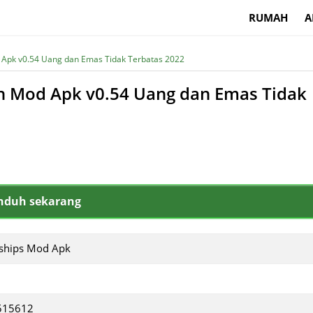
RUMAH
A
Apk v0.54 Uang dan Emas Tidak Terbatas 2022
n Mod Apk v0.54 Uang dan Emas Tidak
nduh sekarang
ships Mod Apk
515612