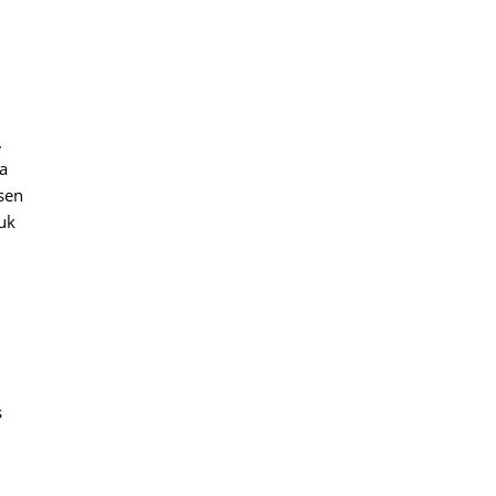
.
a
sen
tuk
s