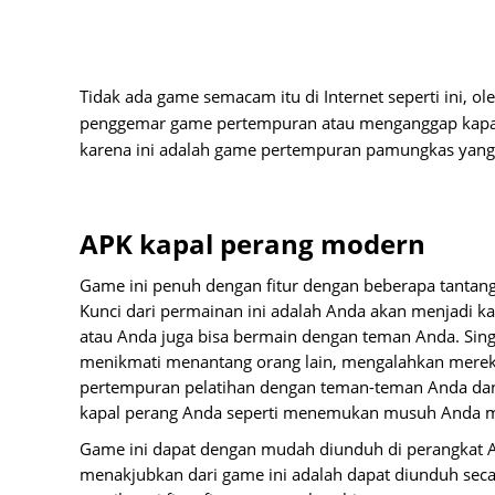
Tidak ada game semacam itu di Internet seperti ini, ol
penggemar game pertempuran atau menganggap kapal 
karena ini adalah game pertempuran pamungkas yang
APK kapal perang modern
Game ini penuh dengan fitur dengan beberapa tantanga
Kunci dari permainan ini adalah Anda akan menjadi ka
atau Anda juga bisa bermain dengan teman Anda. Sin
menikmati menantang orang lain, mengalahkan merek
pertempuran pelatihan dengan teman-teman Anda dan
kapal perang Anda seperti menemukan musuh Anda me
Game ini dapat dengan mudah diunduh di perangkat And
menakjubkan dari game ini adalah dapat diunduh seca