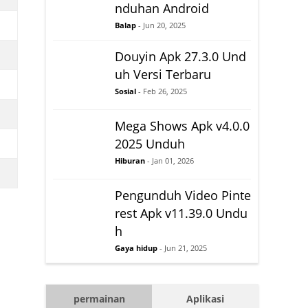
nduhan Android
Balap
- Jun 20, 2025
Douyin Apk 27.3.0 Und
uh Versi Terbaru
Sosial
- Feb 26, 2025
Mega Shows Apk v4.0.0
2025 Unduh
Hiburan
- Jan 01, 2026
Pengunduh Video Pinte
rest Apk v11.39.0 Undu
h
Gaya hidup
- Jun 21, 2025
permainan
Aplikasi