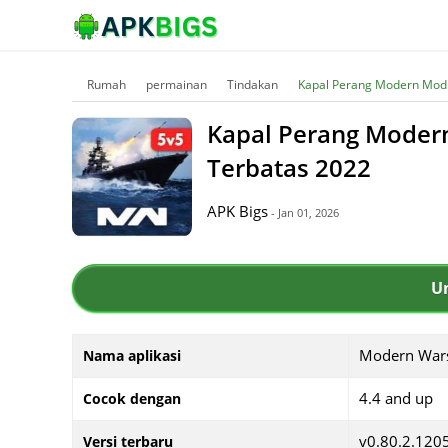
Rumah
permainan
Tindakan
Kapal Perang Modern Mod 
Kapal Perang Moder
Terbatas 2022
APK Bigs
- Jan 01, 2026
U
Modern War
Nama aplikasi
4.4 and up
Cocok dengan
v0.80.2.120
Versi terbaru