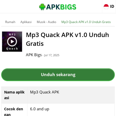
ID
Rumah
Aplikasi
Musik - Audio
Mp3 Quack APK v1.0 Unduh Gratis
Mp3 Quack APK v1.0 Unduh
Gratis
APK Bigs
- Jul 17, 2025
Unduh sekarang
Mp3 Quack APK
Nama aplik
asi
6.0 and up
Cocok den
gan