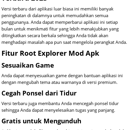
Versi terbaru dari aplikasi luar biasa ini memiliki banyak
peningkatan di dalamnya untuk memudahkan semua
penggunanya. Anda dapat memperbarui aplikasi ini setiap
bulan untuk menikmati fitur yang lebih menakjubkan yang
ditingkatkan secara berkala sehingga Anda tidak akan
menghadapi masalah apa pun saat mengelola perangkat Anda.
Fitur Root Explorer Mod Apk
Sesuaikan Game
Anda dapat menyesuaikan game dengan bantuan aplikasi ini
dengan mengubah tema atau warnanya di versi premium.
Cegah Ponsel dari Tidur
Versi terbaru juga membantu Anda mencegah ponsel tidur
sehingga Anda dapat menyelesaikan tugas yang panjang.
Gratis untuk Mengunduh