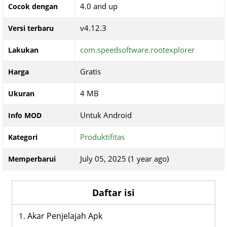
4.0 and up
Cocok dengan
v4.12.3
Versi terbaru
com.speedsoftware.rootexplorer
Lakukan
Gratis
Harga
4 MB
Ukuran
Untuk Android
Info MOD
Produktifitas
Kategori
July 05, 2025 (1 year ago)
Memperbarui
Daftar isi
Akar Penjelajah Apk