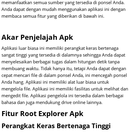
memanfaatkan semua sumber yang tersedia di ponsel Anda.
Anda dapat dengan mudah menggunakan aplikasi ini dengan
membaca semua fitur yang diberikan di bawah ini.
Akar Penjelajah Apk
Aplikasi luar biasa ini memiliki perangkat keras bertenaga
sangat tinggi yang tersedia di dalamnya sehingga Anda dapat
menyelesaikan berbagai tugas dalam hitungan detik tanpa
membuang waktu. Tidak hanya itu, tetapi Anda dapat dengan
cepat mencari file di dalam ponsel Anda, ini mencegah ponsel
Anda hang. Aplikasi ini memiliki alat luar biasa untuk
mengelola file. Aplikasi ini memiliki fasilitas untuk melihat dan
mengedit file. Aplikasi pengelola ini tersedia dalam berbagai
bahasa dan juga mendukung drive online lainnya.
Fitur Root Explorer Apk
Perangkat Keras Bertenaga Tinggi