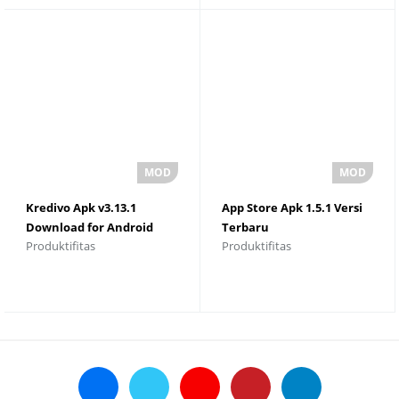
Kredivo Apk v3.13.1
App Store Apk 1.5.1 Versi
Download for Android
Terbaru
Produktifitas
Produktifitas