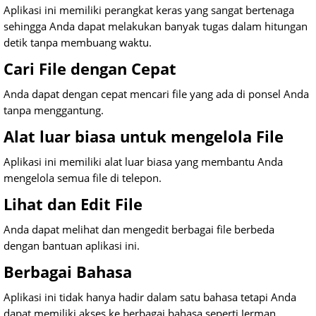
Aplikasi ini memiliki perangkat keras yang sangat bertenaga
sehingga Anda dapat melakukan banyak tugas dalam hitungan
detik tanpa membuang waktu.
Cari File dengan Cepat
Anda dapat dengan cepat mencari file yang ada di ponsel Anda
tanpa menggantung.
Alat luar biasa untuk mengelola File
Aplikasi ini memiliki alat luar biasa yang membantu Anda
mengelola semua file di telepon.
Lihat dan Edit File
Anda dapat melihat dan mengedit berbagai file berbeda
dengan bantuan aplikasi ini.
Berbagai Bahasa
Aplikasi ini tidak hanya hadir dalam satu bahasa tetapi Anda
dapat memiliki akses ke berbagai bahasa seperti Jerman,