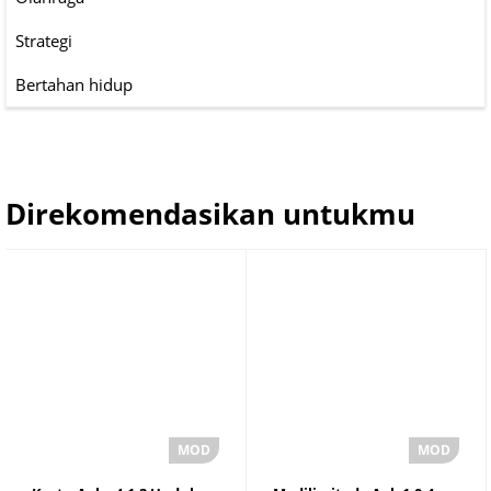
Strategi
Bertahan hidup
Direkomendasikan untukmu