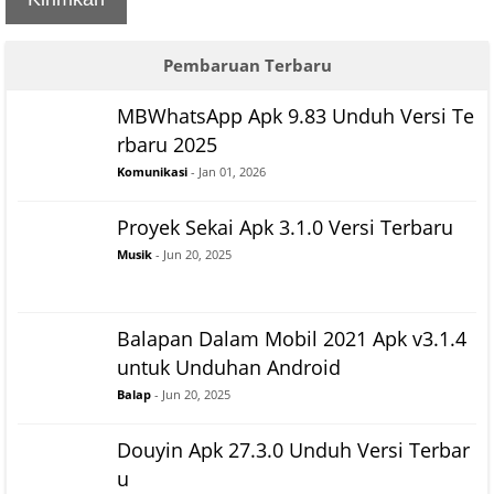
Pembaruan Terbaru
MBWhatsApp Apk 9.83 Unduh Versi Te
rbaru 2025
Komunikasi
- Jan 01, 2026
Proyek Sekai Apk 3.1.0 Versi Terbaru
Musik
- Jun 20, 2025
Balapan Dalam Mobil 2021 Apk v3.1.4
untuk Unduhan Android
Balap
- Jun 20, 2025
Douyin Apk 27.3.0 Unduh Versi Terbar
u