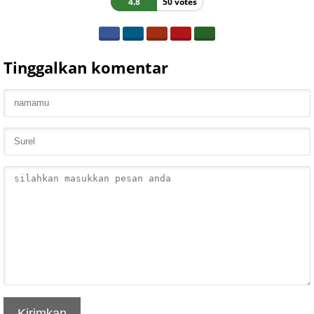
4.8
50 votes
Tinggalkan komentar
Kirimkan