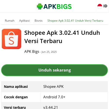
ID
Rumah
Aplikasi
Bisnis
Shopee Apk 3.02.41 Unduh Versi Terbaru
Shopee Apk 3.02.41 Unduh
Versi Terbaru
APK Bigs
- Jun 25, 2025
Unduh sekarang
Shopee APK
Nama aplikasi
Android 7.0+
Cocok dengan
v3.44.21
Versi terbaru