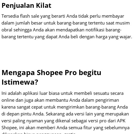
Penjualan Kilat
Tersedia flash sale yang berarti Anda tidak perlu membayar
dalam jumlah besar untuk barang-barang tertentu saat musim
obral sehingga Anda akan mendapatkan notifikasi barang-
barang tertentu yang dapat Anda beli dengan harga yang wajar.
Mengapa Shopee Pro begitu
Istimewa?
Ini adalah aplikasi luar biasa untuk membeli sesuatu secara
online dan juga akan membantu Anda dalam pengiriman
karena sangat cepat untuk mengirimkan barang-barang Anda
di depan pintu Anda. Sekarang ada versi lain yang merupakan
versi paling nyaman yang dikenal sebagai versi pro dari APK
Shopee, ini akan memberi Anda semua fitur yang sebelumnya