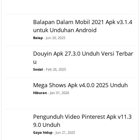
Balapan Dalam Mobil 2021 Apk v3.1.4
untuk Unduhan Android
Balap
- Jun 20, 2025
Douyin Apk 27.3.0 Unduh Versi Terbar
u
Sosial
- Feb 26, 2025
Mega Shows Apk v4.0.0 2025 Unduh
Hiburan
- Jan 01, 2026
Pengunduh Video Pinterest Apk v11.3
9.0 Unduh
Gaya hidup
- Jun 21, 2025