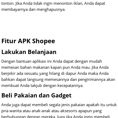
tonton. Jika Anda tidak ingin menonton iklan, Anda dapat
membayarnya dan menghapusnya.
Fitur APK Shopee
Lakukan Belanjaan
Dengan bantuan aplikasi ini Anda dapat dengan mudah
memesan bahan makanan kapan pun Anda mau. Jika Anda
berpikir ada sesuatu yang hilang di dapur Anda maka Anda
bahkan dapat langsung memesannya dan pengirimannya akan
membuat Anda takjub dengan kecepatannya.
Beli Pakaian dan Gadget
Anda juga dapat membeli segala jenis pakaian apakah itu untuk
pria wanita atau anak-anak atau aksesoris apapun yang
berhubungan dengan mereka. Juga jika Anda ingin membeli