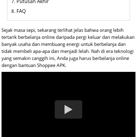
Putusan Akhir
FAQ
Sejak masa sepi, sekarang terlihat jelas bahwa orang lebih
tertarik berbelanja online daripada pergi keluar dan melakukan
banyak usaha dan membuang energi untuk berbelanja dan
tidak membeli apa-apa dan menjadi lelah. Nah di era teknologi
yang semakin canggih ini, Anda juga harus berbelanja online
dengan bantuan Shoppee APK.