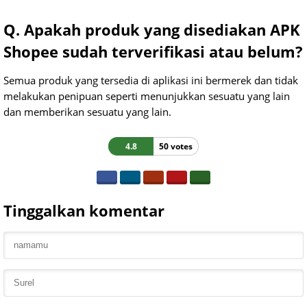
Q. Apakah produk yang disediakan APK
Shopee sudah terverifikasi atau belum?
Semua produk yang tersedia di aplikasi ini bermerek dan tidak
melakukan penipuan seperti menunjukkan sesuatu yang lain
dan memberikan sesuatu yang lain.
4.8
50 votes
Tinggalkan komentar