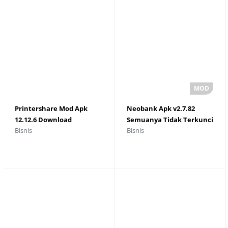
Printershare Mod Apk
Neobank Apk v2.7.82
12.12.6 Download
Semuanya Tidak Terkunci
Bisnis
Bisnis