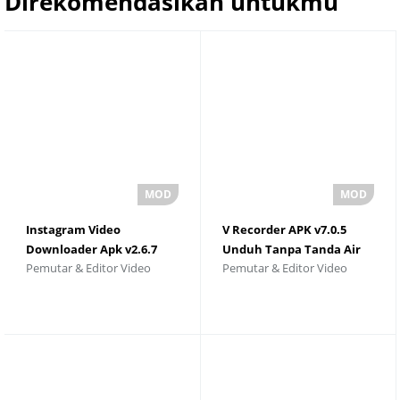
Direkomendasikan untukmu
Instagram Video
V Recorder APK v7.0.5
Downloader Apk v2.6.7
Unduh Tanpa Tanda Air
Pemutar & Editor Video
Pemutar & Editor Video
Download 2025