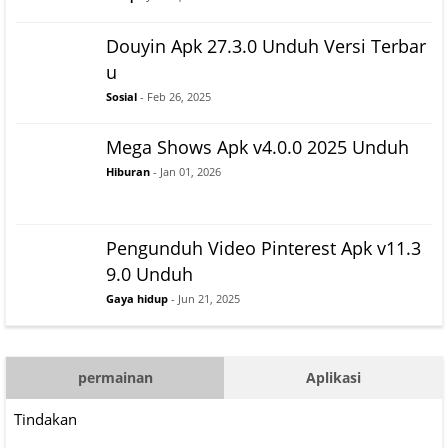
Douyin Apk 27.3.0 Unduh Versi Terbar
u
Sosial
- Feb 26, 2025
Mega Shows Apk v4.0.0 2025 Unduh
Hiburan
- Jan 01, 2026
Pengunduh Video Pinterest Apk v11.3
9.0 Unduh
Gaya hidup
- Jun 21, 2025
permainan
Aplikasi
Tindakan