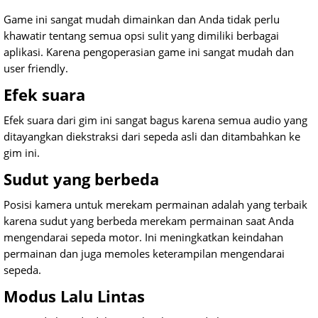
Game ini sangat mudah dimainkan dan Anda tidak perlu
khawatir tentang semua opsi sulit yang dimiliki berbagai
aplikasi. Karena pengoperasian game ini sangat mudah dan
user friendly.
Efek suara
Efek suara dari gim ini sangat bagus karena semua audio yang
ditayangkan diekstraksi dari sepeda asli dan ditambahkan ke
gim ini.
Sudut yang berbeda
Posisi kamera untuk merekam permainan adalah yang terbaik
karena sudut yang berbeda merekam permainan saat Anda
mengendarai sepeda motor. Ini meningkatkan keindahan
permainan dan juga memoles keterampilan mengendarai
sepeda.
Modus Lalu Lintas