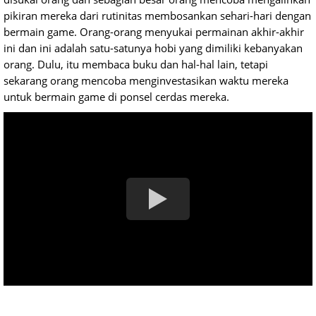
pikiran mereka dari rutinitas membosankan sehari-hari dengan
bermain game. Orang-orang menyukai permainan akhir-akhir
ini dan ini adalah satu-satunya hobi yang dimiliki kebanyakan
orang. Dulu, itu membaca buku dan hal-hal lain, tetapi
sekarang orang mencoba menginvestasikan waktu mereka
untuk bermain game di ponsel cerdas mereka.