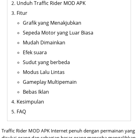
Unduh Traffic Rider MOD APK
Fitur
Grafik yang Menakjubkan
Sepeda Motor yang Luar Biasa
Mudah Dimainkan
Efek suara
Sudut yang berbeda
Modus Lalu Lintas
Gameplay Multipemain
Bebas Iklan
Kesimpulan
FAQ
Traffic Rider MOD APK Internet penuh dengan permainan yang
disukai orang dan sebagian besar orang mencoba mengalihkan