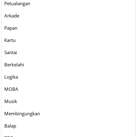
Petualangan
Arkade
Papan
Kartu
Santai
Berkelahi
Logika
MOBA
Musik
Membingungkan
Balap