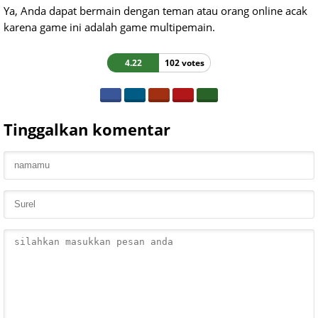
Ya, Anda dapat bermain dengan teman atau orang online acak
karena game ini adalah game multipemain.
4.22
102 votes
Tinggalkan komentar