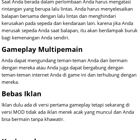
Saat Anda berada dalam perlombaan Anda harus mengatasi
rintangan yang berupa lalu lintas. Anda harus menyelesaikan
balapan bersama dengan lalu lintas dan menghindari
kerusakan pada sepeda dan kendaraan lain. karena jika Anda
merusak sepeda Anda saat balapan, itu akan berdampak buruk
bagi kemenangan Anda sendiri.
Gameplay Multipemain
Anda dapat mengundang teman-teman Anda dan bermain
dengan mereka atau Anda juga dapat bergabung dengan
teman-teman internet Anda di game ini dan terhubung dengan
mereka.
Bebas Iklan
Iklan dulu ada di versi pertama gameplay tetapi sekarang di
versi MOD tidak ada iklan merek acak yang muncul dan Anda
bisa bermain tanpa khawatir.