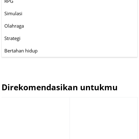
RPG
Simulasi
Olahraga
Strategi
Bertahan hidup
Direkomendasikan untukmu