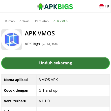
ID
Rumah
Aplikasi
Peralatan
APK VMOS
APK VMOS
APK Bigs
- Jan 01, 2026
Unduh sekarang
VMOS APK
Nama aplikasi
5.1 and up
Cocok dengan
v1.1.0
Versi terbaru