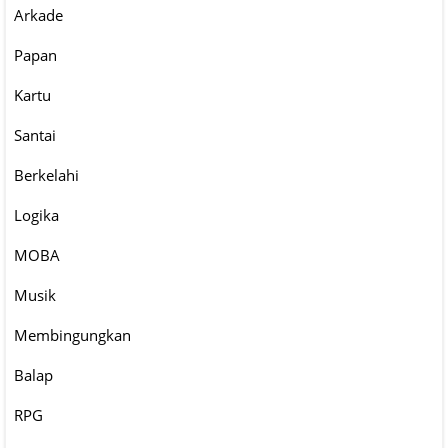
Arkade
Papan
Kartu
Santai
Berkelahi
Logika
MOBA
Musik
Membingungkan
Balap
RPG