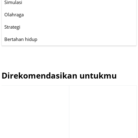
Simulasi
Olahraga
Strategi
Bertahan hidup
Direkomendasikan untukmu