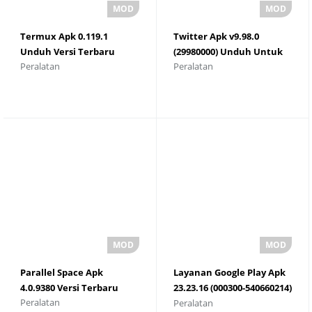
Termux Apk 0.119.1
Twitter Apk v9.98.0
Unduh Versi Terbaru
(29980000) Unduh Untuk
Peralatan
Peralatan
Android
Parallel Space Apk
Layanan Google Play Apk
4.0.9380 Versi Terbaru
23.23.16 (000300-540660214)
Peralatan
Peralatan
(232316000) Unduh Versi