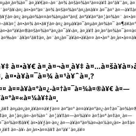
¤µà¤¸à¤¾à¤¯ à¤¸à¥€à¤–à¤¨à¤¾ à¤šà¤¾à¤¹à¤¤à¥‡ à¤¹à¥ˆà¤‚ à¤
à¤²à¥‹à¤¡ à¤•à¤°à¤¨à¤¾ à¤šà¤¾à¤¹à¤¿à¤à¥¤ à¤¯à¤¹ à¤—à¥‡
à¥ƒà¤·à¤¿ à¤µà¤¾à¤¤à¤¾à¤µà¤°à¤£ à¤ªà¥à¤°à¤¦à¤¾à¤¨ à¤•à¤
à¥à¤¦ à¤•à¤¾ à¤•à¥ƒà¤·à¤¿ à¤µà¥à¤¯à¤µà¤¸à¤¾à¤¯ à¤¶à¥à¤°
‡ à¤•à¤°à¥à¤®à¤šà¤¾à¤°à¤¿à¤¯à¥‹à¤‚ à¤¸à¥‡ à¤¸à¤¹à¤¾à¤¯à¤¤à
 à¤‰à¤¨à¥à¤¹à¥‡à¤‚ à¤¨à¤¿à¤¯à¥à¤•à¥à¤¤ à¤•à¤° à¤¸à¤•à¤¤à
¥‡ à¤•à¥€ à¤¸à¤¬à¤¸à¥‡ à¤…à¤šà¥à¤›
 à¤•à¥à¤¯à¤¾ à¤¹à¥ˆà¤‚?
à¤¤ à¤¤à¥à¤°à¤¿-à¤†à¤¯à¤¾à¤®à¥€ à¤—
Ÿà¤°à¤«à¤¼à¥‡à¤¸
¸à¥‡ à¤µà¤¿à¤¸à¥à¤¤à¥ƒà¤¤ à¤”à¤° à¤¤à¥à¤°à¤¿-à¤†à¤¯à¤¾à¤
¥‡à¤¸ à¤¦à¤¿à¤–à¤¾à¤ˆ à¤¦à¥‡à¤—à¤¾à¥¤ à¤†à¤ª à¤‡à¤¸ à¤—
†à¤¯à¤¾à¤®à¥€ à¤•à¥ƒà¤·à¤¿ à¤—à¥à¤°à¤¾à¤«à¤¼à¤¿à¤• à¤‡à¤
¸à¥‡ à¤–à¥‹ à¤¸à¤•à¤¤à¥‡ à¤¹à¥ˆà¤‚à¥¤