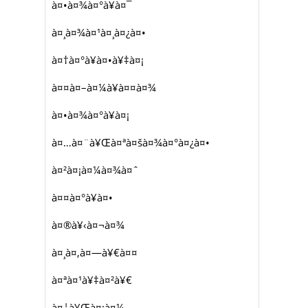
à¤•à¤¾à¤°à¥à¤¯
à¤¸à¤¾à¤¹à¤¸à¤¿à¤•
à¤†à¤°à¥à¤•à¥‡à¤¡
à¤¤à¤–à¤¼à¥à¤¤à¤¾
à¤•à¤¾à¤°à¥à¤¡
à¤…à¤¨à¥Œà¤ªà¤šà¤¾à¤°à¤¿à¤•
à¤²à¤¡à¤¼à¤¾à¤ˆ
à¤¤à¤°à¥à¤•
à¤®à¥‹à¤¬à¤¾
à¤¸à¤‚à¤—à¥€à¤¤
à¤ªà¤¹à¥‡à¤²à¥€
à¤¦à¥Œà¤¡à¤¼