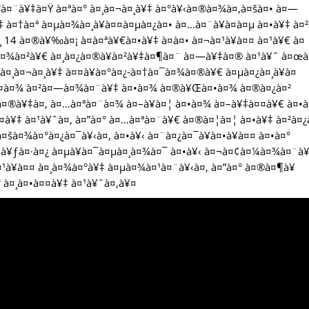
à¤¨à¥‡à¤Ÿ à¤ªà¤° à¤¸à¤¬à¤¸à¥‡ à¤°à¥‹à¤®à¤¾à¤‚à¤šà¤• à¤—
‡ à¤†à¤ª à¤µà¤¾à¤¸à¥à¤¤à¤µà¤¿à¤• à¤…à¤¨à¥à¤­à¤µ à¤•à¥‡ à¤
¤¸ 14 à¤®à¥‰à¤¡ à¤à¤ªà¥€à¤•à¥‡ à¤à¤• à¤¬à¤¹à¥à¤¤ à¤¹à¥€ à¤
¶à¤¾à¤²à¥€ à¤¸à¤¿à¤®à¥à¤²à¥‡à¤¶à¤¨ à¤—à¥‡à¤® à¤¹à¥ˆ à¤œ
 à¤¸à¤¬à¤¸à¥‡ à¤¤à¥à¤°à¤¿-à¤†à¤¯à¤¾à¤®à¥€ à¤µà¤¿à¤¸à¥à¤
à¤¤à¤¾ à¤²à¤—à¤¾à¤¨à¥‡ à¤•à¤¾ à¤®à¥Œà¤•à¤¾ à¤®à¤¿à¤²
à¤®à¥‡à¤‚ à¤…à¤ªà¤¨à¤¾ à¤–à¥à¤¦ à¤•à¤¾ à¤–à¥‡à¤¤à¥€ à¤•
¤¤à¥‡ à¤¹à¥ˆà¤‚ à¤”à¤° à¤…à¤ªà¤¨à¥€ à¤®à¤¦à¤¦ à¤•à¥‡ à¤²à¤¿à
¤šà¤¾à¤°à¤¿à¤¯à¥‹à¤‚ à¤•à¥‹ à¤¨à¤¿à¤¯à¥à¤•à¥à¤¤ à¤•à¤°
¤•à¥ƒà¤·à¤¿ à¤µà¥à¤¯à¤µà¤¸à¤¾à¤¯ à¤•à¥‹ à¤¬à¤¢à¤¼à¤¾à¤¨à
¤¹à¥à¤¤ à¤¸à¤¾à¤°à¥‡ à¤µà¤¾à¤¹à¤¨à¥‹à¤‚ à¤”à¤° à¤®à¤¶à¥
 à¤¸à¤•à¤¤à¥‡ à¤¹à¥ˆà¤‚à¥¤