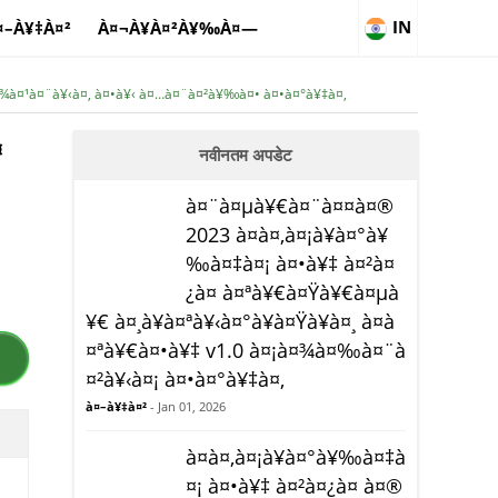
IN
¤–À¥‡À¤²
À¤¬À¥À¤²À¥‰À¤—
à¤¾à¤¹à¤¨à¥‹à¤‚ à¤•à¥‹ à¤…à¤¨à¤²à¥‰à¤• à¤•à¤°à¥‡à¤‚
¤
नवीनतम अपडेट
à¤¨à¤µà¥€à¤¨à¤¤à¤®
2023 à¤à¤‚à¤¡à¥à¤°à¥
‰à¤‡à¤¡ à¤•à¥‡ à¤²à¤
¿à¤ à¤ªà¥€à¤Ÿà¥€à¤µà
¥€ à¤¸à¥à¤ªà¥‹à¤°à¥à¤Ÿà¥à¤¸ à¤à
¤ªà¥€à¤•à¥‡ v1.0 à¤¡à¤¾à¤‰à¤¨à
¤²à¥‹à¤¡ à¤•à¤°à¥‡à¤‚
à¤–à¥‡à¤²
- Jan 01, 2026
à¤à¤‚à¤¡à¥à¤°à¥‰à¤‡à
¤¡ à¤•à¥‡ à¤²à¤¿à¤ à¤®