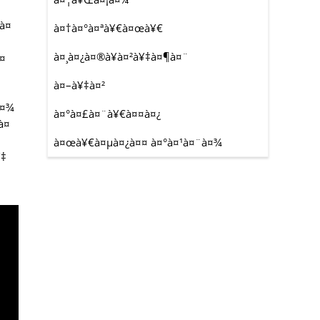
²à¤
à¤†à¤°à¤ªà¥€à¤œà¥€
à¤¸à¤¿à¤®à¥à¤²à¥‡à¤¶à¤¨
à¤
à¤–à¥‡à¤²
à¤¾
à¤°à¤£à¤¨à¥€à¤¤à¤¿
¤
à¤œà¥€à¤µà¤¿à¤¤ à¤°à¤¹à¤¨à¤¾
¥‡