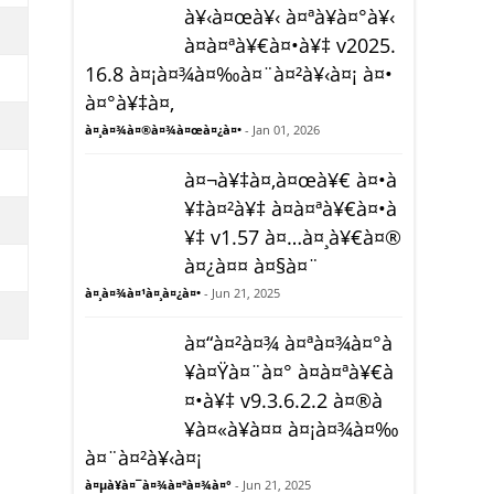
à¥‹à¤œà¥‹ à¤ªà¥à¤°à¥‹
à¤à¤ªà¥€à¤•à¥‡ v2025.
16.8 à¤¡à¤¾à¤‰à¤¨à¤²à¥‹à¤¡ à¤•
à¤°à¥‡à¤‚
à¤¸à¤¾à¤®à¤¾à¤œà¤¿à¤•
- Jan 01, 2026
à¤¬à¥‡à¤‚à¤œà¥€ à¤•à
¥‡à¤²à¥‡ à¤à¤ªà¥€à¤•à
¥‡ v1.57 à¤…à¤¸à¥€à¤®
à¤¿à¤¤ à¤§à¤¨
à¤¸à¤¾à¤¹à¤¸à¤¿à¤•
- Jun 21, 2025
à¤“à¤²à¤¾ à¤ªà¤¾à¤°à
¥à¤Ÿà¤¨à¤° à¤à¤ªà¥€à
¤•à¥‡ v9.3.6.2.2 à¤®à
¥à¤«à¥à¤¤ à¤¡à¤¾à¤‰
à¤¨à¤²à¥‹à¤¡
à¤µà¥à¤¯à¤¾à¤ªà¤¾à¤°
- Jun 21, 2025