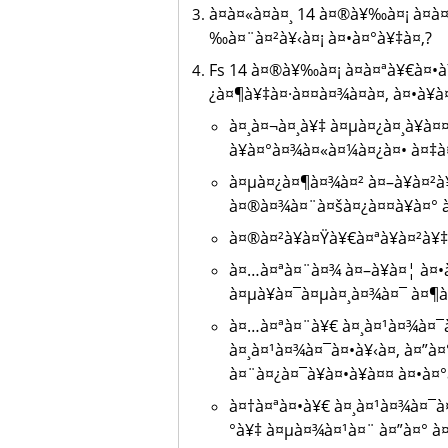
à¤à¤«à¤à¤¸ 14 à¤®à¥‰à¤¡ à¤à
‰à¤¨à¤²à¥‹à¤¡ à¤•à¤°à¥‡à¤‚?
Fs 14 à¤®à¥‰à¤¡ à¤à¤ªà¥€à¤•à
¿à¤¶à¥‡à¤·à¤¤à¤¾à¤à¤‚ à¤•à¥à
à¤¸à¤¬à¤¸à¥‡ à¤µà¤¿à¤¸à¥à
à¥à¤°à¤¾à¤«à¤¼à¤¿à¤• à¤‡à
à¤µà¤¿à¤¶à¤¾à¤² à¤–à¥à¤²à
à¤®à¤¾à¤¨à¤šà¤¿à¤¤à¥à¤° 
à¤®à¤²à¥à¤Ÿà¥€à¤ªà¥à¤²à¥
à¤…à¤ªà¤¨à¤¾ à¤–à¥à¤¦ à¤
à¤µà¥à¤¯à¤µà¤¸à¤¾à¤¯ à¤¶à¥
à¤…à¤ªà¤¨à¥€ à¤¸à¤¹à¤¾à¤¯à
à¤¸à¤¹à¤¾à¤¯à¤•à¥‹à¤‚ à¤”à¤
à¤¨à¤¿à¤¯à¥à¤•à¥à¤¤ à¤•à¤
à¤†à¤ªà¤•à¥€ à¤¸à¤¹à¤¾à¤¯à¤
°à¥‡ à¤µà¤¾à¤¹à¤¨ à¤”à¤° 