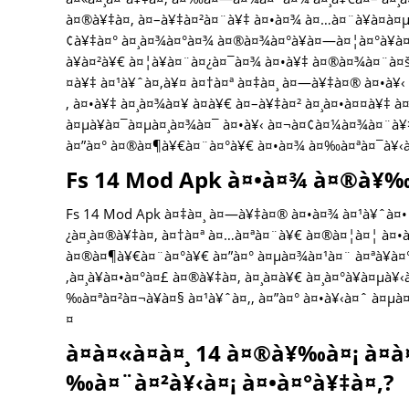
à¤®à¥‡à¤‚ à¤–à¥‡à¤²à¤¨à¥‡ à¤•à¤¾ à¤…à¤¨à¥à¤­à¤µ 
¢à¥‡à¤° à¤¸à¤¾à¤°à¤¾ à¤®à¤¾à¤°à¥à¤—à¤¦à¤°à¥à¤
à¥à¤²à¥€ à¤¦à¥à¤¨à¤¿à¤¯à¤¾ à¤•à¥‡ à¤®à¤¾à¤¨à¤š
¤à¥‡ à¤¹à¥ˆà¤‚à¥¤ à¤†à¤ª à¤‡à¤¸ à¤—à¥‡à¤® à¤•à¥‹ 
‚ à¤•à¥‡ à¤¸à¤¾à¤¥ à¤­à¥€ à¤–à¥‡à¤² à¤¸à¤•à¤¤à¥‡ à
à¤µà¥à¤¯à¤µà¤¸à¤¾à¤¯ à¤•à¥‹ à¤¬à¤¢à¤¼à¤¾à¤¨à¥‡ 
à¤”à¤° à¤®à¤¶à¥€à¤¨à¤°à¥€ à¤•à¤¾ à¤‰à¤ªà¤¯à¥‹à
Fs 14 Mod Apk à¤•à¤¾ à¤®à¥‰à
Fs 14 Mod Apk à¤‡à¤¸ à¤—à¥‡à¤® à¤•à¤¾ à¤¹à¥ˆà¤• à
¿à¤¸à¤®à¥‡à¤‚ à¤†à¤ª à¤…à¤ªà¤¨à¥€ à¤®à¤¦à¤¦ à¤•à
à¤®à¤¶à¥€à¤¨à¤°à¥€ à¤”à¤° à¤µà¤¾à¤¹à¤¨ à¤ªà¥à¤°à
‚à¤¸à¥à¤•à¤°à¤£ à¤®à¥‡à¤‚ à¤¸à¤­à¥€ à¤¸à¤°à¥à¤µà
‰à¤ªà¤²à¤¬à¥à¤§ à¤¹à¥ˆà¤‚, à¤”à¤° à¤•à¥‹à¤ˆ à¤
¤
à¤à¤«à¤à¤¸ 14 à¤®à¥‰à¤¡ à¤à
‰à¤¨à¤²à¥‹à¤¡ à¤•à¤°à¥‡à¤‚?