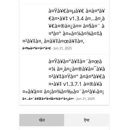
à¤Ÿà¥€à¤µà¥€ à¤à¤ªà¥
€à¤•à¥‡ v1.3.4 à¤…à¤¸à
¥€à¤®à¤¿à¤¤ à¤§à¤¨ à
¤ªà¤° à¤«à¤¼à¤¾à¤‡à
¤²à¥‡à¤‚ à¤­à¥‡à¤œà¥‡à¤‚
à¤‰à¤ªà¤•à¤°à¤£
- Jun 21, 2025
à¤Ÿà¥à¤°à¥‡à¤¨à¤œà
¤¼ à¤¸à¤¿à¤®à¥à¤¯à¥à
¤²à¥‡à¤Ÿà¤° à¤à¤ªà¥€à
¤•à¥‡ v1.3.7.1 à¤®à¥à
¤«à¥à¤¤ à¤¡à¤¾à¤‰à¤¨à¤²à¥‹à¤¡
à¤…à¤¨à¥Œà¤ªà¤šà¤¾à¤°à¤¿à¤•
- Jun 21, 2025
खेल
ऐप्स