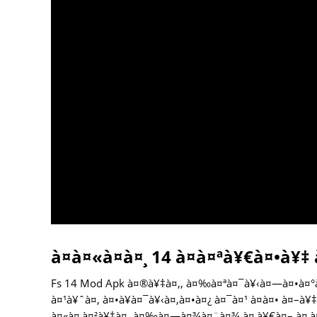
à¤à¤«à¤à¤¸ 14 à¤à¤ªà¥€à¤•à¥‡
Fs 14 Mod Apk à¤®à¥‡à¤‚, à¤‰à¤ªà¤¯à¥‹à¤—à¤•à¤°à
à¤¹à¥ˆà¤‚ à¤•à¥à¤¯à¥‹à¤‚à¤•à¤¿ à¤¯à¤¹ à¤à¤• à¤–
à¤«à¤¸à¤²à¥‡à¤‚ à¤‰à¤—à¤¾à¤¨à¤¾ à¤¸à¥€à¤– à¤¸à¤