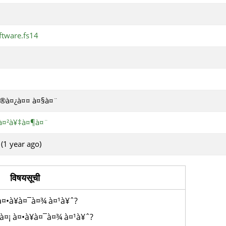
ftware.fs14
®à¤¿à¤¤ à¤§à¤¨
à¤²à¥‡à¤¶à¤¨
 (1 year ago)
विषयसूची
 à¤•à¥à¤¯à¤¾ à¤¹à¥ˆ?
¤¡ à¤•à¥à¤¯à¤¾ à¤¹à¥ˆ?