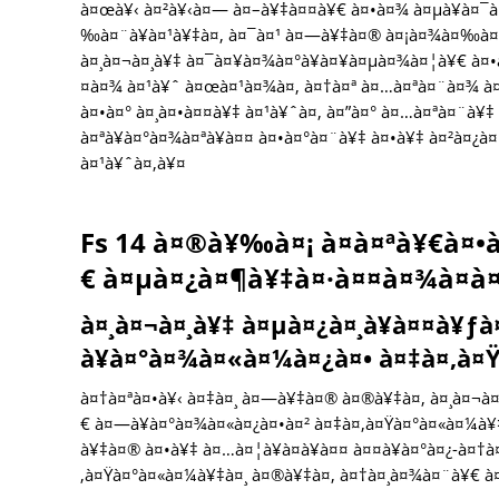
à¤œà¥‹ à¤²à¥‹à¤— à¤–à¥‡à¤¤à¥€ à¤•à¤¾ à¤µà¥à¤¯à
‰à¤¨à¥à¤¹à¥‡à¤‚ à¤¯à¤¹ à¤—à¥‡à¤® à¤¡à¤¾à¤‰à¤¨
à¤¸à¤¬à¤¸à¥‡ à¤¯à¤¥à¤¾à¤°à¥à¤¥à¤µà¤¾à¤¦à¥€ à¤•
¤à¤¾ à¤¹à¥ˆ à¤œà¤¹à¤¾à¤‚ à¤†à¤ª à¤…à¤ªà¤¨à¤¾ à¤–
à¤•à¤° à¤¸à¤•à¤¤à¥‡ à¤¹à¥ˆà¤‚ à¤”à¤° à¤…à¤ªà¤¨à¥
à¤ªà¥à¤°à¤¾à¤ªà¥à¤¤ à¤•à¤°à¤¨à¥‡ à¤•à¥‡ à¤²à¤¿à¤
à¤¹à¥ˆà¤‚à¥¤
Fs 14 à¤®à¥‰à¤¡ à¤à¤ªà¥€à¤•à
€ à¤µà¤¿à¤¶à¥‡à¤·à¤¤à¤¾à¤à¤‚
à¤¸à¤¬à¤¸à¥‡ à¤µà¤¿à¤¸à¥à¤¤à¥ƒ
à¥à¤°à¤¾à¤«à¤¼à¤¿à¤• à¤‡à¤‚à¤
à¤†à¤ªà¤•à¥‹ à¤‡à¤¸ à¤—à¥‡à¤® à¤®à¥‡à¤‚ à¤¸à¤¬à¤
€ à¤—à¥à¤°à¤¾à¤«à¤¿à¤•à¤² à¤‡à¤‚à¤Ÿà¤°à¤«à¤¼à
à¥‡à¤® à¤•à¥‡ à¤…à¤¦à¥à¤­à¥à¤¤ à¤¤à¥à¤°à¤¿-à¤
‚à¤Ÿà¤°à¤«à¤¼à¥‡à¤¸ à¤®à¥‡à¤‚ à¤†à¤¸à¤¾à¤¨à¥€ à¤