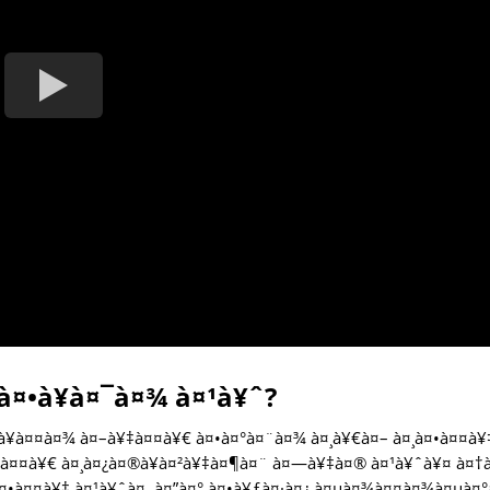
 à¤•à¥à¤¯à¤¾ à¤¹à¥ˆ?
¥à¤¤à¤¾ à¤–à¥‡à¤¤à¥€ à¤•à¤°à¤¨à¤¾ à¤¸à¥€à¤– à¤¸à¤•à¤¤à¥
à¥‡à¤¤à¥€ à¤¸à¤¿à¤®à¥à¤²à¥‡à¤¶à¤¨ à¤—à¥‡à¤® à¤¹à¥ˆà¥¤ à¤†
•à¤¤à¥‡ à¤¹à¥ˆà¤‚ à¤”à¤° à¤•à¥ƒà¤·à¤¿ à¤µà¤¾à¤¤à¤¾à¤µà¤°