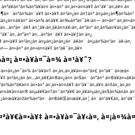
à¤ªà¥à¤°à¤¾à¤ªà¥à¤¤ à¤•à¤° à¤¸à¤•à¤¤à¥‡ à¤¹à¥ˆà¤‚à¥¤ à¤
¶à¤¨ à¤ªà¤¾à¤¨à¥‡ à¤•à¥‡ à¤²à¤¿à¤ à¤†à¤ª à¤µà¤¿à¤¶à¤¾à¤²
à¤¿à¤¤à¥à¤° à¤•à¤¾ à¤­à¥€ à¤‰à¤ªà¤¯à¥‹à¤— à¤•à¤° à¤¸à¤•à¤
à¤…à¤ªà¤¨à¥‡ à¤¦à¥‹à¤¸à¥à¤¤à¥‹à¤‚ à¤”à¤° à¤¸à¤¾à¤¥à¤¿à¤¯à
¤¹à¥ˆà¤‚ à¤”à¤° à¤…à¤ªà¤¨à¥‡ à¤•à¥ƒà¤·à¤¿
à¤•à¥‡ à¤²à¤¿à¤ à¤µà¤¿à¤­à¤¿à¤¨à¥à¤¨ à¤µà¤¾à¤¹à¤¨à¥‹à¤‚
¤— à¤•à¤° à¤¸à¤•à¤¤à¥‡ à¤¹à¥ˆà¤‚à¥¤
¤¡ à¤•à¥à¤¯à¤¾ à¤¹à¥ˆ?
¤•à¤¿à¤¯à¤¾ à¤¹à¥à¤† à¤¸à¤‚à¤¸à¥à¤•à¤°à¤£ à¤¹à¥ˆ à¤œà¤
¥‡ à¤²à¤¿à¤ à¤…à¤¸à¥€à¤®à¤¿à¤¤ à¤§à¤¨ à¤”à¤° à¤®à¥à¤«à¥à
¤¾à¤ªà¥à¤¤ à¤•à¤° à¤¸à¤•à¤¤à¥‡ à¤¹à¥ˆà¤‚à¥¤ à¤‡à¤¸ à¤¸à¤
¥‹à¤¤à¥à¤¤à¤® à¤µà¥€à¤†à¤ˆà¤ªà¥€ à¤¸à¥à¤µà¤¿à¤§à¤¾à¤à¤ à¤
µà¤¿à¤œà¥à¤žà¤¾à¤ªà¤¨ à¤®à¥Œà¤œà¥‚à¤¦ à¤¨à¤¹à¥€à¤‚ à¤¹à¥
¤ªà¥€à¤•à¥‡ à¤•à¥à¤¯à¥‹à¤‚ à¤¡à¤¾à