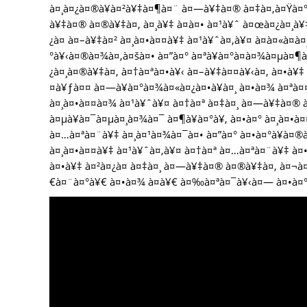
à¤¸à¤¿à¤®à¥à¤²à¥‡à¤¶à¤¨ à¤—à¥‡à¤® à¤‡à¤‚à¤Ÿà¤°
à¥‡à¤® à¤®à¥‡à¤‚ à¤¸à¥‡ à¤à¤• à¤¹à¥ˆ à¤œà¤¿à¤¸à¥
¿à¤ à¤–à¥‡à¤² à¤¸à¤•à¤¤à¥‡ à¤¹à¥ˆà¤‚à¥¤ à¤à¤«à¤à
°à¥‹à¤®à¤¾à¤‚à¤šà¤• à¤”à¤° à¤ªà¥à¤°à¤­à¤¾à¤µà¤
¿à¤¸à¤®à¥‡à¤‚ à¤†à¤ªà¤•à¥‹ à¤–à¥‡à¤¤à¥‹à¤‚ à¤•à¥‡
¤à¥ƒà¤¤ à¤—à¥à¤°à¤¾à¤«à¤¿à¤•à¥à¤¸ à¤•à¤¾ à¤ª
à¤¸à¤•à¤¤à¤¾ à¤¹à¥ˆà¥¤ à¤†à¤ª à¤‡à¤¸ à¤—à¥‡à¤® 
à¤µà¥à¤¯à¤µà¤¸à¤¾à¤¯ à¤¶à¥à¤°à¥‚ à¤•à¤° à¤¸à¤•à
à¤…à¤ªà¤¨à¥‡ à¤¸à¤¹à¤¾à¤¯à¤• à¤”à¤° à¤•à¤°à¥à¤®à
à¤¸à¤•à¤¤à¥‡ à¤¹à¥ˆà¤‚à¥¤ à¤†à¤ª à¤…à¤ªà¤¨à¥‡ à
à¤•à¥‡ à¤²à¤¿à¤ à¤‡à¤¸ à¤—à¥‡à¤® à¤®à¥‡à¤‚ à¤¬à
€à¤¨à¤°à¥€ à¤•à¤¾ à¤­à¥€ à¤‰à¤ªà¤¯à¥‹à¤— à¤•à¤°