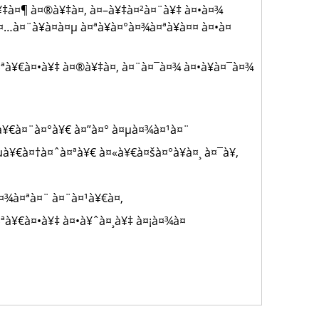
¥‡à¤¶ à¤®à¥‡à¤‚ à¤–à¥‡à¤²à¤¨à¥‡ à¤•à¤¾
…à¤¨à¥à¤­à¤µ à¤ªà¥à¤°à¤¾à¤ªà¥à¤¤ à¤•à¤
à¤ªà¥€à¤•à¥‡ à¤®à¥‡à¤‚ à¤¨à¤¯à¤¾ à¤•à¥à¤¯à¤¾
¨
à¥€à¤¨à¤°à¥€ à¤”à¤° à¤µà¤¾à¤¹à¤¨
à¥€à¤†à¤ˆà¤ªà¥€ à¤«à¥€à¤šà¤°à¥à¤¸ à¤¯à¥‚
¤¾à¤ªà¤¨ à¤¨à¤¹à¥€à¤‚
¤ªà¥€à¤•à¥‡ à¤•à¥ˆà¤¸à¥‡ à¤¡à¤¾à¤