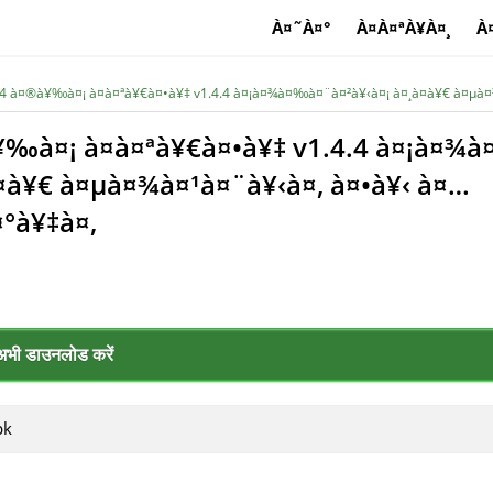
À¤˜À¤°
À¤À¤ªÀ¥À¤¸
À
 14 à¤®à¥‰à¤¡ à¤à¤ªà¥€à¤•à¥‡ v1.4.4 à¤¡à¤¾à¤‰à¤¨à¤²à¥‹à¤¡ à¤¸à¤­à¥€ à¤µ
à¥‰à¤¡ à¤à¤ªà¥€à¤•à¥‡ v1.4.4 à¤¡à¤¾à
­à¥€ à¤µà¤¾à¤¹à¤¨à¥‹à¤‚ à¤•à¥‹ à¤…
°à¥‡à¤‚
अभी डाउनलोड करें
pk