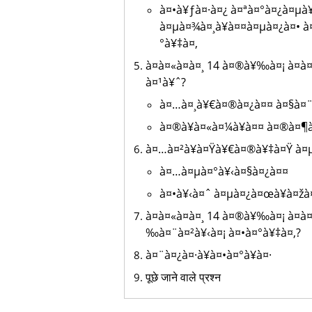
à¤•à¥ƒà¤·à¤¿ à¤ªà¤°à¤¿à¤µà
à¤µà¤¾à¤¸à¥à¤¤à¤µà¤¿à¤• à¤
°à¥‡à¤‚
à¤à¤«à¤à¤¸ 14 à¤®à¥‰à¤¡ à¤
à¤¹à¥ˆ?
à¤…à¤¸à¥€à¤®à¤¿à¤¤ à¤§à¤
à¤®à¥à¤«à¤¼à¥à¤¤ à¤®à¤¶
à¤…à¤²à¥à¤Ÿà¥€à¤®à¥‡à¤Ÿ à¤µ
à¤…à¤µà¤°à¥‹à¤§à¤¿à¤¤
à¤•à¥‹à¤ˆ à¤µà¤¿à¤œà¥à¤žà
à¤à¤«à¤à¤¸ 14 à¤®à¥‰à¤¡ à¤à
‰à¤¨à¤²à¥‹à¤¡ à¤•à¤°à¥‡à¤‚?
à¤¨à¤¿à¤·à¥à¤•à¤°à¥à¤·
पूछे जाने वाले प्रश्न