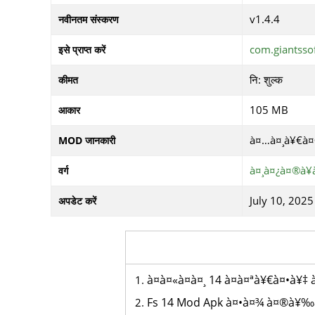
v1.4.4
नवीनतम संस्करण
com.giantsso
इसे प्राप्त करें
नि: शुल्क
कीमत
105 MB
आकार
à¤…à¤¸à¥€à¤
MOD जानकारी
à¤¸à¤¿à¤®à¥
वर्ग
July 10, 2025
अपडेट करें
à¤à¤«à¤à¤¸ 14 à¤à¤ªà¥€à¤•à¥‡
Fs 14 Mod Apk à¤•à¤¾ à¤®à¥‰à