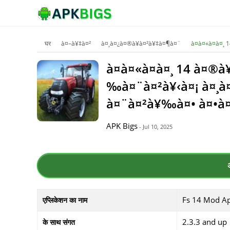
घर
à¤–à¥‡à¤²
à¤¸à¤¿à¤®à¥à¤²à¥‡à¤¶à¤¨
à¤à¤«à¤à¤¸
à¤à¤«à¤à¤¸ 14 à¤®
‰à¤¨à¤²à¥‹à¤¡ à¤¸à¤
à¤¨à¤²à¥‰à¤• à¤•à¤
APK Bigs
- Jul 10, 2025
Fs 14 Mod A
एप्लिकेशन का नाम
2.3.3 and up
के साथ संगत