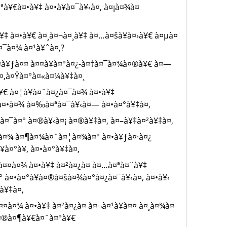
¤ªà¥€à¤•à¥‡ à¤•à¥à¤¯à¥‹à¤‚ à¤¡à¤¾à¤
¥‡ à¤•à¥€ à¤¸à¤¬à¤¸à¥‡ à¤…à¤šà¥à¤›à¥€ à¤µà¤
¤¯à¤¾ à¤¹à¥ˆà¤‚?
¤¤à¥ƒà¤¤ à¤¤à¥à¤°à¤¿-à¤†à¤¯à¤¾à¤®à¥€ à¤—
¤‚à¤Ÿà¤°à¤«à¤¼à¥‡à¤¸
¥€ à¤¦à¥à¤¨à¤¿à¤¯à¤¾ à¤•à¥‡
à¤•à¤¾ à¤‰à¤ªà¤¯à¥‹à¤— à¤•à¤°à¥‡à¤‚
‡à¤¯à¤° à¤®à¥‹à¤¡ à¤®à¥‡à¤‚ à¤–à¥‡à¤²à¥‡à¤‚
•à¤¾ à¤¶à¤¾à¤¨à¤¦à¤¾à¤° à¤•à¥ƒà¤·à¤¿
à¤°à¥‚ à¤•à¤°à¥‡à¤‚
¤¤à¤¾ à¤•à¥‡ à¤²à¤¿à¤ à¤…à¤ªà¤¨à¥‡
° à¤•à¤°à¥à¤®à¤šà¤¾à¤°à¤¿à¤¯à¥‹à¤‚ à¤•à¥‹
°à¥‡à¤‚
¤à¤¾ à¤•à¥‡ à¤²à¤¿à¤ à¤¬à¤¹à¥à¤¤ à¤¸à¤¾à¤
à¤®à¤¶à¥€à¤¨à¤°à¥€