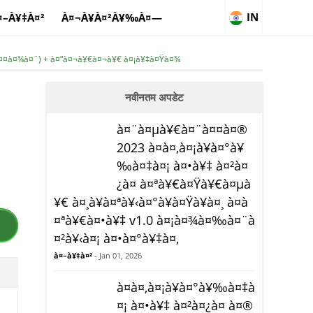
IN
¤–À¥‡À¤²
À¤¬À¥À¤²À¥‰À¤—
—à¤¤à¤¾à¤¨) + à¤“à¤¬à¥€à¤¬à¥€ à¤¡à¥‡à¤Ÿà¤¾
नवीनतम अपडेट
à¤¨à¤µà¥€à¤¨à¤¤à¤®
2023 à¤à¤‚à¤¡à¥à¤°à¥
‰à¤‡à¤¡ à¤•à¥‡ à¤²à¤
¿à¤ à¤ªà¥€à¤Ÿà¥€à¤µà
¥€ à¤¸à¥à¤ªà¥‹à¤°à¥à¤Ÿà¥à¤¸ à¤à
¤ªà¥€à¤•à¥‡ v1.0 à¤¡à¤¾à¤‰à¤¨à
¤²à¥‹à¤¡ à¤•à¤°à¥‡à¤‚
à¤–à¥‡à¤²
- Jan 01, 2026
à¤à¤‚à¤¡à¥à¤°à¥‰à¤‡à
¤¡ à¤•à¥‡ à¤²à¤¿à¤ à¤®