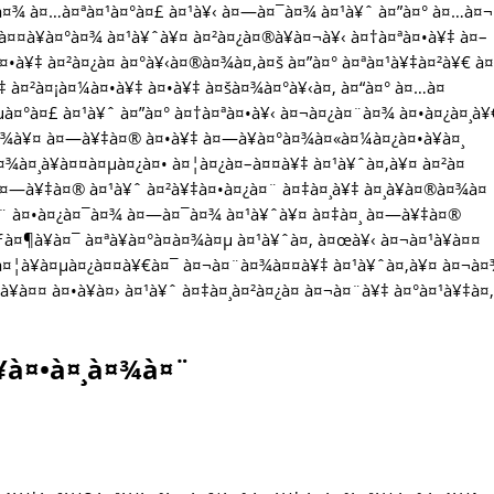
•à¤¾ à¤…à¤ªà¤¹à¤°à¤£ à¤¹à¥‹ à¤—à¤¯à¤¾ à¤¹à¥ˆ à¤”à¤° à¤…à¤¬
¤¤à¥à¤°à¤¾ à¤¹à¥ˆà¥¤ à¤²à¤¿à¤®à¥à¤¬à¥‹ à¤†à¤ªà¤•à¥‡ à¤–
•à¥‡ à¤²à¤¿à¤ à¤°à¥‹à¤®à¤¾à¤‚à¤š à¤”à¤° à¤ªà¤¹à¥‡à¤²à¥€ à
¥‡ à¤²à¤¡à¤¼à¤•à¥‡ à¤•à¥‡ à¤šà¤¾à¤°à¥‹à¤‚ à¤“à¤° à¤…à¤
¤°à¤£ à¤¹à¥ˆ à¤”à¤° à¤†à¤ªà¤•à¥‹ à¤¬à¤¿à¤¨à¤¾ à¤•à¤¿à¤¸à¥
¤¾à¥¤ à¤—à¥‡à¤® à¤•à¥‡ à¤—à¥à¤°à¤¾à¤«à¤¼à¤¿à¤•à¥à¤¸
à¤¾à¤¸à¥à¤¤à¤µà¤¿à¤• à¤¦à¤¿à¤–à¤¤à¥‡ à¤¹à¥ˆà¤‚à¥¤ à¤²à¤
 à¤—à¥‡à¤® à¤¹à¥ˆ à¤²à¥‡à¤•à¤¿à¤¨ à¤‡à¤¸à¥‡ à¤¸à¥à¤®à¤¾à¤
à¤¨ à¤•à¤¿à¤¯à¤¾ à¤—à¤¯à¤¾ à¤¹à¥ˆà¥¤ à¤‡à¤¸ à¤—à¥‡à¤®
à¤¶à¥à¤¯ à¤ªà¥à¤°à¤­à¤¾à¤µ à¤¹à¥ˆà¤‚ à¤œà¥‹ à¤¬à¤¹à¥à¤¤
¤…à¤¦à¥à¤µà¤¿à¤¤à¥€à¤¯ à¤¬à¤¨à¤¾à¤¤à¥‡ à¤¹à¥ˆà¤‚à¥¤ à¤¬à
¹à¥à¤¤ à¤•à¥à¤› à¤¹à¥ˆ à¤‡à¤¸à¤²à¤¿à¤ à¤¬à¤¨à¥‡ à¤°à¤¹à¥‡à¤
à¤•à¤¸à¤¾à¤¨