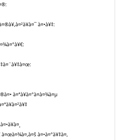
¤®:
¤®à¥‚à¤²à¥à¤¯ à¤•à¥‡:
à¤¾à¤°à¥€:
¥‡à¤¨à¥‡à¤œ:
®à¤• à¤ªà¥à¤°à¤­à¤¾à¤µ
¤ªà¥à¤²à¥‡
à¤•à¥à¤¸
€ à¤œà¤¾à¤‚à¤š à¤•à¤°à¥‡à¤‚