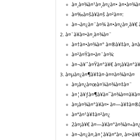
à¤¸à¤¾à¤¹à¤¸à¤¿à¤• à¤•à¤¾à
à¤‰à¤šà¥à¤š à¤²à¤¤:
à¤¬à¤¿à¤¨à¤¾ à¤•à¤¿à¤¸à¥€ à
à¤¨à¥à¤•à¤¸à¤¾à¤¨
à¤†à¤•à¤¾à¤° à¤®à¥‡à¤‚ à¤­
à¤²à¤Ÿà¤•à¤¨à¤¾:
à¤¬à¥ˆà¤Ÿà¤°à¥€ à¤¡à¥à¤°à
à¤µà¤¿à¤¶à¥‡à¤·à¤¤à¤¾à¤à¤
à¤¡à¤¿à¤œà¤¼à¤¾à¤‡à¤¨
à¤¦à¥ƒà¤¶à¥à¤¯à¤¾à¤¤à¥à¤
à¤¡à¤¾à¤°à¥à¤• à¤—à¥‡à¤®à
à¤ªà¤¹à¥‡à¤²à¤¿
2à¤¡à¥€ à¤—à¥à¤°à¤¾à¤«à¤¿
à¤¬à¤¿à¤‚à¤¦à¥à¤“à¤‚ à¤•à¥