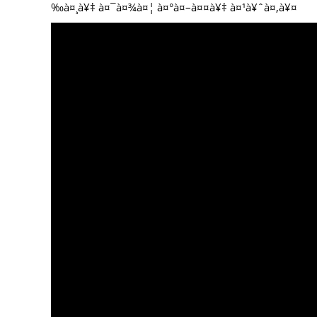
‰à¤¸à¥‡ à¤¯à¤¾à¤¦ à¤°à¤–à¤¤à¥‡ à¤¹à¥ˆà¤‚à¥¤