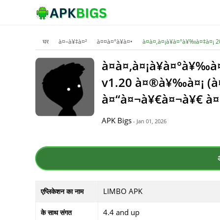
घर
à¤–à¥‡à¤²
à¤¤à¤°à¥à¤•
à¤à¤‚à¤¡à¥à¤°à¥‰à¤‡à¤¡ 
à¤à¤‚à¤¡à¥à¤°à¥‰à
v1.20 à¤®à¥‰à¤¡ (à¤
à¤“à¤¬à¥€à¤¬à¥€ à
APK Bigs
- Jan 01, 2026
LIMBO APK
एप्लिकेशन का नाम
4.4 and up
के साथ संगत