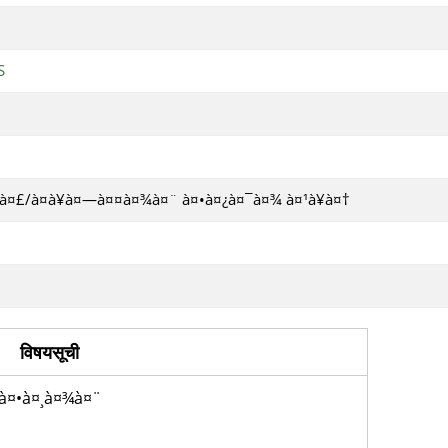
S
à¤°à¤£/à¤­à¥à¤—à¤¤à¤¾à¤¨ à¤•à¤¿à¤¯à¤¾ à¤¹à¥à¤†
विषयसूची
à¤•à¤¸à¤¾à¤¨