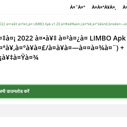
À¤˜À¤°
À¤À¤ªÀ¥À¤¸
À
2022 à¤•à¥‡ à¤²à¤¿à¤ LIMBO Apk v1.20 à¤®à¥‰à¤¡ (à¤ªà¥‚à¤°à¥à¤£/à¤­à¥à¤
¤‡à¤¡ 2022 à¤•à¥‡ à¤²à¤¿à¤ LIMBO Apk
ªà¥‚à¤°à¥à¤£/à¤­à¥à¤—à¤¤à¤¾à¤¨) +
¤¡à¥‡à¤Ÿà¤¾
अभी डाउनलोड करें