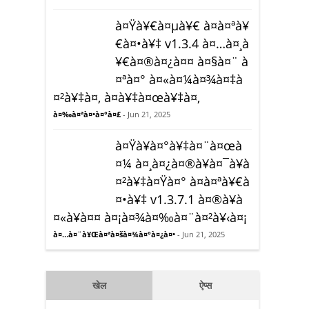
à¤Ÿà¥€à¤µà¥€ à¤à¤ªà¥
€à¤•à¥‡ v1.3.4 à¤…à¤¸à
¥€à¤®à¤¿à¤¤ à¤§à¤¨ à
¤ªà¤° à¤«à¤¼à¤¾à¤‡à
¤²à¥‡à¤‚ à¤­à¥‡à¤œà¥‡à¤‚
à¤‰à¤ªà¤•à¤°à¤£
- Jun 21, 2025
à¤Ÿà¥à¤°à¥‡à¤¨à¤œà
¤¼ à¤¸à¤¿à¤®à¥à¤¯à¥à
¤²à¥‡à¤Ÿà¤° à¤à¤ªà¥€à
¤•à¥‡ v1.3.7.1 à¤®à¥à
¤«à¥à¤¤ à¤¡à¤¾à¤‰à¤¨à¤²à¥‹à¤¡
à¤…à¤¨à¥Œà¤ªà¤šà¤¾à¤°à¤¿à¤•
- Jun 21, 2025
खेल
ऐप्स