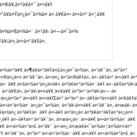
à¤®à¥‚à¤²à¥à¤¯ à¤•à¥‡
°à¥à¤Ÿà¤¿à¤¯à¤¾à¤ à¤ à¥€à¤• à¤•à¤° à¤¦à¥€
®à¤¾à¤§à¤¾à¤¨ à¤¹à¥‹ à¤—à¤¯à¤¾
à¥‹à¤¡ à¤•à¤°à¥‡à¤‚
¸à¤¾à¤°à¥€ à¤¶à¥à¤°à¥‡à¤£à¤¿à¤¯à¤¾à¤‚ à¤¹à¥ˆà¤‚ à¤”à¤°
à¤®à¤¿à¤¤ à¤¹à¥ˆà¤‚ à¤•à¤¿ à¤¹à¤®à¥‡à¤‚ à¤–à¥‡à¤² à¤•à¥‡ à¤
¨à¤¨à¥€ à¤šà¤¾à¤¹à¤¿à¤à¥¤ à¤ªà¥à¤°à¤¾à¤¨à¥‡ à¤–à¥‡à¤²à¥‹à
¨à¤¹à¥€à¤‚ à¤¹à¥‹à¤¤à¥€ à¤¥à¥€ à¤”à¤° à¤²à¥‹à¤— à¤
•à¤¿à¤²à¤° à¤•à¥‡ à¤¤à¥Œà¤° à¤ªà¤° à¤–à¥‡à¤²à¤¤à¥‡ à¤¥à¥‡
€ à¤•à¤¹à¤¾à¤¨à¤¿à¤¯à¤¾à¤‚ à¤¹à¥‹à¤¤à¥€ à¤¹à¥ˆà¤‚ à¤œà¥‹ à
à¤šà¤¿ à¤²à¥‡à¤¨à¥‡ à¤•à¥‡ à¤²à¤¿à¤ à¤ªà¥à¤°à¥‡à¤°à¤¿à¤¤
à¤¸à¥‡ à¤–à¥‡à¤² à¤¹à¥ˆà¤‚ à¤œà¤¿à¤¨à¤•à¥€ à¤•à¤¹à¤¾à¤¨à¥€
¹à¥€ à¤•à¤¾à¤°à¤£ à¤¹à¥ˆ à¤•à¤¿ à¤œà¥à¤¯à¤¾à¤¦à¤¾à¤¤à¤°
‡ à¤¹à¥ˆà¤‚ à¤”à¤° à¤•à¤¹à¤¾à¤¨à¥€ à¤•à¥‡ à¤•à¤¾à¤°à¤£ à¤