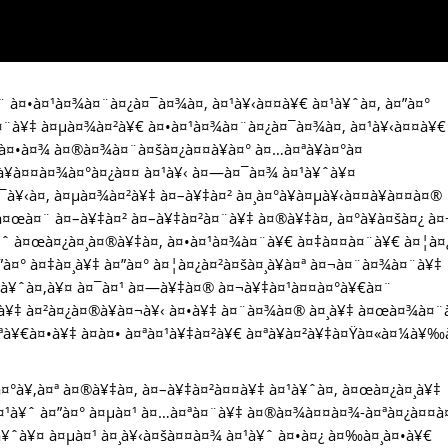
¤¨ à¤•à¤¹à¤¾à¤¨à¤¿à¤¯à¤¾à¤‚ à¤¹à¥‹à¤¤à¥€ à¤¹à¥ˆà¤‚ à¤”à¤°
¥‡à¤¨à¥‡ à¤µà¤¾à¤²à¥€ à¤•à¤¹à¤¾à¤¨à¤¿à¤¯à¤¾à¤‚ à¤¹à¥‹à¤¤à¥€
 à¤•à¤¾ à¤®à¤¾à¤¨à¤šà¤¿à¤¤à¥à¤° à¤…à¤ªà¥à¤°à¤
¸à¥à¤¤à¤¾à¤°à¤¿à¤¤ à¤¹à¥‹ à¤—à¤¯à¤¾ à¤¹à¥ˆà¥¤
¯à¥‹à¤‚ à¤µà¤¾à¤²à¥‡ à¤–à¥‡à¤² à¤¸à¤°à¥à¤µà¥‹à¤¤à¥à¤¤à¤®
¥‹à¤œà¤¨ à¤–à¥‡à¤² à¤–à¥‡à¤²à¤¨à¥‡ à¤®à¥‡à¤‚ à¤°à¥à¤šà¤¿ à
ˆ à¤œà¤¿à¤¸à¤®à¥‡à¤‚ à¤•à¤¹à¤¾à¤¨à¥€ à¤‡à¤¤à¤¨à¥€ à¤¦à¤
”à¤° à¤‡à¤¸à¥‡ à¤”à¤° à¤¦à¤¿à¤²à¤šà¤¸à¥à¤ª à¤¬à¤¨à¤¾à¤¨à¥‡
 à¤¹à¥ˆà¤‚à¥¤ à¤¯à¤¹ à¤—à¥‡à¤® à¤¬à¥‡à¤¹à¤¤à¤°à¥€à¤¨
¤¸à¥‡ à¤²à¤¿à¤®à¥à¤¬à¥‹ à¤•à¥‡ à¤¨à¤¾à¤® à¤¸à¥‡ à¤œà¤¾à¤
à¥€à¤•à¥‡ à¤à¤• à¤ªà¤¹à¥‡à¤²à¥€ à¤ªà¥à¤²à¥‡à¤Ÿà¤«à¤¼à¥‰
 à¤°à¥‚à¤ª à¤®à¥‡à¤‚ à¤–à¥‡à¤²à¤¤à¥‡ à¤¹à¥ˆà¤‚ à¤œà¤¿à¤¸à¥‡
 à¤¹à¥ˆ à¤”à¤° à¤µà¤¹ à¤…à¤ªà¤¨à¥‡ à¤®à¤¾à¤¤à¤¾-à¤ªà¤¿à¤¤
à¥ˆà¥¤ à¤µà¤¹ à¤¸à¥‹à¤šà¤¤à¤¾ à¤¹à¥ˆ à¤•à¤¿ à¤‰à¤¸à¤•à¥€