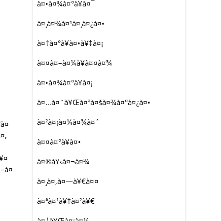
à¤•à¤¾à¤°à¥à¤¯
à¤¸à¤¾à¤¹à¤¸à¤¿à¤•
à¤†à¤°à¥à¤•à¥‡à¤¡
à¤¤à¤–à¤¼à¥à¤¤à¤¾
à¤•à¤¾à¤°à¥à¤¡
à¤…à¤¨à¥Œà¤ªà¤šà¤¾à¤°à¤¿à¤•
à¤²à¤¡à¤¼à¤¾à¤ˆ
²à¤
¤‚
à¤¤à¤°à¥à¤•
à¥¤
à¤®à¥‹à¤¬à¤¾
¤–à¤
à¤¸à¤‚à¤—à¥€à¤¤
à¤ªà¤¹à¥‡à¤²à¥€
à¤¦à¥Œà¤¡à¤¼