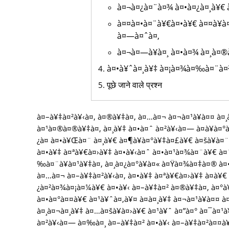
à¤¬à¤¿à¤¨à¤¾ à¤•à¤¿à¤¸à¥€ 
à¤¤à¤•à¤¨à¥€à¤•à¥€ à¤¤à¥à¤
à¤—à¤ˆà¤‚
à¤¬à¤—à¥à¤¸ à¤•à¤¾ à¤¸à¤
à¤•à¥ˆà¤¸à¥‡ à¤¡à¤¾à¤‰à¤¨à¤²
पूछे जाने वाले प्रश्न
à¤–à¥‡à¤²à¥‹à¤‚ à¤®à¥‡à¤‚ à¤…à¤¬ à¤¬à¤¹à¥à¤¤ à¤
à¤¹à¤®à¤®à¥‡à¤‚ à¤¸à¥‡ à¤•à¤ˆ à¤²à¥‹à¤— à¤­à¥à¤°
¿à¤ à¤•à¥Œà¤¨ à¤¸à¥€ à¤¶à¥à¤°à¥‡à¤£à¥€ à¤šà¥à¤
à¤•à¥‡ à¤ªà¥€à¤›à¥‡ à¤•à¥‹à¤ˆ à¤•à¤¹à¤¾à¤¨à¥€ à¤
‰à¤¨à¥à¤¹à¥‡à¤‚ à¤¸à¤¿à¤°à¥à¤« à¤Ÿà¤¾à¤‡à¤® à¤
à¤…à¤¬ à¤–à¥‡à¤²à¥‹à¤‚ à¤•à¥‡ à¤ªà¥€à¤›à¥‡ à¤­à¥
¿à¤²à¤¾à¤¡à¤¼à¥€ à¤•à¥‹ à¤–à¥‡à¤² à¤®à¥‡à¤‚ à¤°à¥
à¤•à¤°à¤¤à¥€ à¤¹à¥ˆà¤‚à¥¤ à¤à¤¸à¥‡ à¤¬à¤¹à¥à¤¤ 
à¤¸à¤¬à¤¸à¥‡ à¤…à¤šà¥à¤›à¥€ à¤¹à¥ˆ à¤”à¤° à¤¯à¤
à¤²à¥‹à¤— à¤‰à¤¸ à¤–à¥‡à¤² à¤•à¥‹ à¤–à¥‡à¤²à¤¤à¥