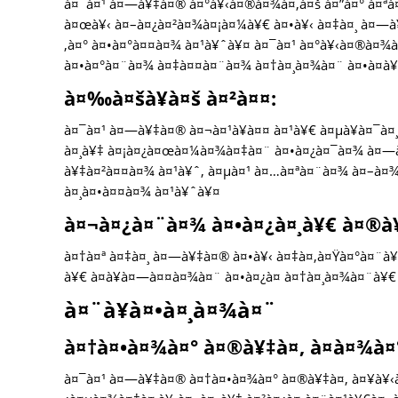
à¤¯à¤¹ à¤—à¥‡à¤® à¤°à¥‹à¤®à¤¾à¤‚à¤š à¤”à¤° à¤ªà¤¹
à¤œà¥‹ à¤–à¤¿à¤²à¤¾à¤¡à¤¼à¥€ à¤•à¥‹ à¤‡à¤¸ à¤—à
‚à¤° à¤•à¤°à¤¤à¤¾ à¤¹à¥ˆà¥¤ à¤¯à¤¹ à¤°à¥‹à¤®à¤¾à¤
à¤•à¤°à¤¨à¤¾ à¤‡à¤¤à¤¨à¤¾ à¤†à¤¸à¤¾à¤¨ à¤•à¤­à¥
à¤‰à¤šà¥à¤š à¤²à¤¤:
à¤¯à¤¹ à¤—à¥‡à¤® à¤¬à¤¹à¥à¤¤ à¤¹à¥€ à¤µà¥à¤¯à¤¸
à¤¸à¥‡ à¤¡à¤¿à¤œà¤¼à¤¾à¤‡à¤¨ à¤•à¤¿à¤¯à¤¾ à¤—à¤
à¥‡à¤²à¤¤à¤¾ à¤¹à¥ˆ, à¤µà¤¹ à¤…à¤ªà¤¨à¤¾ à¤–à¤¾
à¤¸à¤•à¤¤à¤¾ à¤¹à¥ˆà¥¤
à¤¬à¤¿à¤¨à¤¾ à¤•à¤¿à¤¸à¥€ à¤®à¥‚
à¤†à¤ª à¤‡à¤¸ à¤—à¥‡à¤® à¤•à¥‹ à¤‡à¤‚à¤Ÿà¤°à¤¨à¥
à¥€ à¤­à¥à¤—à¤¤à¤¾à¤¨ à¤•à¤¿à¤ à¤†à¤¸à¤¾à¤¨à¥€
à¤¨à¥à¤•à¤¸à¤¾à¤¨
à¤†à¤•à¤¾à¤° à¤®à¥‡à¤‚ à¤­à¤¾à¤
à¤¯à¤¹ à¤—à¥‡à¤® à¤†à¤•à¤¾à¤° à¤®à¥‡à¤‚ à¤¥à¥‹à