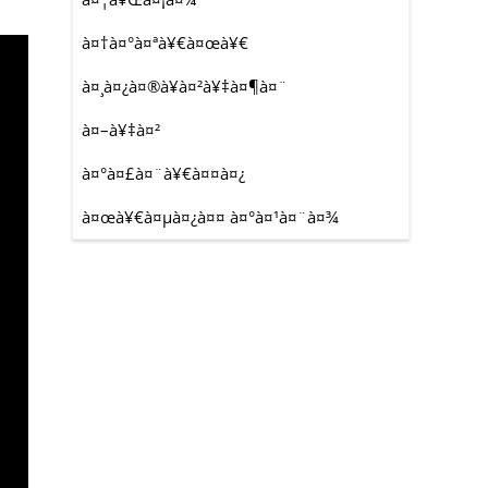
à¤†à¤°à¤ªà¥€à¤œà¥€
à¤¸à¤¿à¤®à¥à¤²à¥‡à¤¶à¤¨
à¤–à¥‡à¤²
à¤°à¤£à¤¨à¥€à¤¤à¤¿
à¤œà¥€à¤µà¤¿à¤¤ à¤°à¤¹à¤¨à¤¾