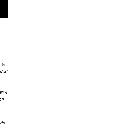
¤¬à¤
¿à¤²
¨à¤¾
à¤
à¤¾