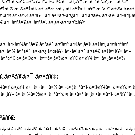
à¥‡à¤²à¥€ à¤ªà¥à¤°à¤•à¤¾à¤° à¤¸à¥‡ à¤­à¤°à¤ªà¥‚à¤° à¤¹à¥ˆ
¥‡à¤® à¤®à¥‡à¤‚ à¤°à¥à¤šà¤¿ à¤²à¥‡à¤¨à¥‡ à¤ªà¤° à¤®à¤œà
‚à¤š à¤•à¤® à¤¹à¥ˆ à¤²à¥‡à¤•à¤¿à¤¨ à¤¸à¤­à¥€ à¤•à¥‹ à¤•à¤µà
€ à¤¨à¤¹à¥€à¤‚ à¤¹à¥‹ à¤¸à¤•à¤¤à¤¾à¥¤
à¤¨à¤•à¤¾à¤°à¥€ à¤¹à¥ˆ à¤”à¤° à¤‡à¤¸à¥‡ à¤‡à¤¸ à¤¤à¤°à¤¹
¯à¤¾ à¤¹à¥ˆ à¤•à¤¿ à¤œà¥‹ à¤•à¥‹à¤ˆ à¤­à¥€ à¤‡à¤¸à¥‡ à¤–
à¤²à¥€ à¤¸à¤®à¤¯ à¤†à¤¸à¤¾à¤¨à¥€ à¤¸à¥‡ à¤¬à¤¿à¤¤à¤¾
à¤²à¥à¤¯ à¤•à¥‡:
‡à¤Ÿ à¤¸à¥‡ à¤¬à¤¿à¤¨à¤¾ à¤¬à¤¦à¤²à¥‡ à¤®à¥‡à¤‚ à¤•à¥à¤› à
 à¤¸à¥‡ à¤¡à¤¾à¤‰à¤¨à¤²à¥‹à¤¡ à¤•à¤° à¤¸à¤•à¤¤à¥‡ à¤¹à¥ˆà¤
°à¥€:
¤¡à¤¼à¤¾ à¤­à¤¾à¤°à¥€ à¤¹à¥ˆ à¤²à¥‡à¤•à¤¿à¤¨ à¤‰à¤¨ à¤¡à