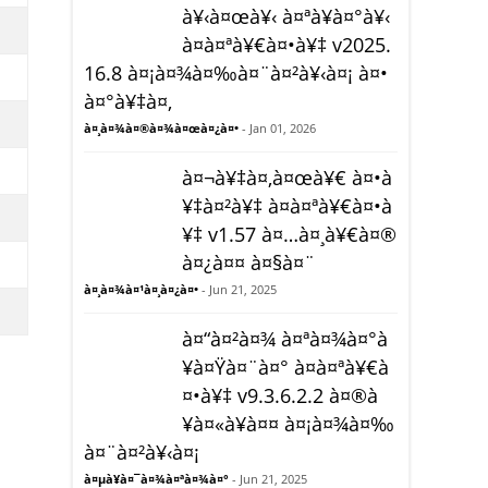
à¥‹à¤œà¥‹ à¤ªà¥à¤°à¥‹
à¤à¤ªà¥€à¤•à¥‡ v2025.
16.8 à¤¡à¤¾à¤‰à¤¨à¤²à¥‹à¤¡ à¤•
à¤°à¥‡à¤‚
à¤¸à¤¾à¤®à¤¾à¤œà¤¿à¤•
- Jan 01, 2026
à¤¬à¥‡à¤‚à¤œà¥€ à¤•à
¥‡à¤²à¥‡ à¤à¤ªà¥€à¤•à
¥‡ v1.57 à¤…à¤¸à¥€à¤®
à¤¿à¤¤ à¤§à¤¨
à¤¸à¤¾à¤¹à¤¸à¤¿à¤•
- Jun 21, 2025
à¤“à¤²à¤¾ à¤ªà¤¾à¤°à
¥à¤Ÿà¤¨à¤° à¤à¤ªà¥€à
¤•à¥‡ v9.3.6.2.2 à¤®à
¥à¤«à¥à¤¤ à¤¡à¤¾à¤‰
à¤¨à¤²à¥‹à¤¡
à¤µà¥à¤¯à¤¾à¤ªà¤¾à¤°
- Jun 21, 2025