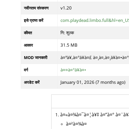
v1.20
नवीनतम संस्करण
com.playdead.limbo.full&hl=en_U
इसे प्राप्त करें
नि: शुल्क
कीमत
31.5 MB
आकार
à¤ªà¥‚à¤°à¥à¤£ à¤¸à¤‚à¤¸à¥à¤•
MOD जानकारी
à¤¤à¤°à¥à¤•
वर्ग
January 01, 2026 (7 months ago)
अपडेट करें
à¤«à¤¾à¤¯à¤¦à¥‡ à¤”à¤° à¤¨à¥
à¤²à¤¾à¤­