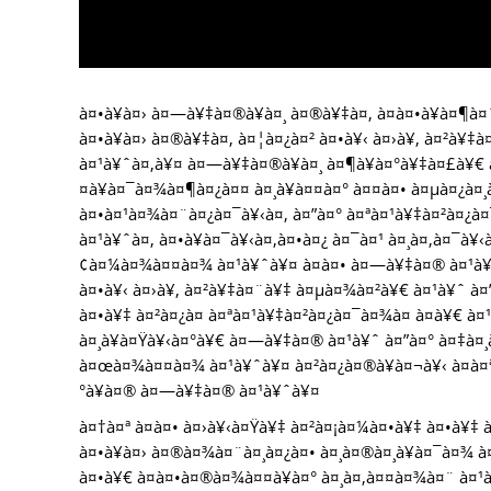
à¤•à¥à¤› à¤—à¥‡à¤®à¥à¤¸ à¤®à¥‡à¤‚ à¤à¤•à¥à¤¶à
à¤•à¥à¤› à¤®à¥‡à¤‚ à¤¦à¤¿à¤² à¤•à¥‹ à¤›à¥‚ à¤²à
à¤¹à¥ˆà¤‚à¥¤ à¤—à¥‡à¤®à¥à¤¸ à¤¶à¥à¤°à¥‡à¤£à¥€
¤à¥à¤¯à¤¾à¤¶à¤¿à¤¤ à¤¸à¥à¤¤à¤° à¤¤à¤• à¤µà¤¿à¤
à¤•à¤¹à¤¾à¤¨à¤¿à¤¯à¥‹à¤‚ à¤”à¤° à¤ªà¤¹à¥‡à¤²à¤¿à¤
à¤¹à¥ˆà¤‚ à¤•à¥à¤¯à¥‹à¤‚à¤•à¤¿ à¤¯à¤¹ à¤¸à¤‚à¤¯à
¢à¤¼à¤¾à¤¤à¤¾ à¤¹à¥ˆà¥¤ à¤à¤• à¤—à¥‡à¤® à¤¹à¥
à¤•à¥‹ à¤›à¥‚ à¤²à¥‡à¤¨à¥‡ à¤µà¤¾à¤²à¥€ à¤¹à¥ˆ à¤
à¤•à¥‡ à¤²à¤¿à¤ à¤ªà¤¹à¥‡à¤²à¤¿à¤¯à¤¾à¤ à¤­à¥€
à¤¸à¥à¤Ÿà¥‹à¤°à¥€ à¤—à¥‡à¤® à¤¹à¥ˆ à¤”à¤° à¤‡à
à¤œà¤¾à¤¤à¤¾ à¤¹à¥ˆà¥¤ à¤²à¤¿à¤®à¥à¤¬à¥‹ à¤à¤ª
°à¥à¤® à¤—à¥‡à¤® à¤¹à¥ˆà¥¤
à¤†à¤ª à¤à¤• à¤›à¥‹à¤Ÿà¥‡ à¤²à¤¡à¤¼à¤•à¥‡ à¤•à¥‡
à¤•à¥à¤› à¤®à¤¾à¤¨à¤¸à¤¿à¤• à¤¸à¤®à¤¸à¥à¤¯à¤¾
à¤•à¥€ à¤à¤•à¤®à¤¾à¤¤à¥à¤° à¤¸à¤‚à¤¤à¤¾à¤¨ à¤¹