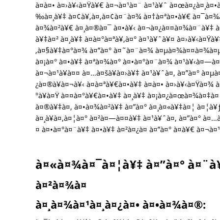
à¤à¤• à¤›à¥‹à¤Ÿà¥€ à¤¬à¤¹à¤¨ à¤¹à¥ˆ à¤œà¤¿à¤¸à¤
‰à¤¸à¥‡ à¤¢à¥‚à¤‚à¤¢à¤¨à¤¾ à¤†à¤ªà¤•à¥€ à¤¯à¤¾à
à¤¾à¤²à¥€ à¤¸à¤®à¤¯ à¤•à¥‹ à¤¬à¤¿à¤¤à¤¾à¤¨à¥‡ à¤
à¥‡à¤² à¤¸à¥‡ à¤­à¤°à¤ªà¥‚à¤° à¤¹à¥ˆà¥¤ à¤›à¥‹à¤Ÿà
‚à¤§à¥‡à¤°à¤¾ à¤”à¤° à¤˜à¤¨à¤¾ à¤µà¤¾à¤¤à¤¾à¤µà
à¤¡à¤° à¤•à¥‡ à¤ªà¤¾à¤° à¤•à¤°à¤¨à¤¾ à¤¹à¥‹à¤—à
à¤¬à¤¹à¥à¤¤ à¤…à¤šà¥à¤›à¥‡ à¤¹à¥ˆà¤‚ à¤”à¤° à¤µ
¿à¤®à¥à¤¬à¥‹ à¤à¤ªà¥€à¤•à¥‡ à¤à¤• à¤›à¥‹à¤Ÿà¤¾
°à¥à¤Ÿ à¤¤à¤°à¥€à¤•à¥‡ à¤¸à¥‡ à¤¡à¤¿à¤œà¤¾à¤‡
à¤®à¥‡à¤‚ à¤•à¤¾à¤²à¥‡ à¤”à¤° à¤¸à¤«à¥‡à¤¦ à¤¦à¥ƒ
à¤¸à¥à¤‚à¤¦à¤° à¤²à¤—à¤¤à¥‡ à¤¹à¥ˆà¤‚ à¤”à¤° à
¤ à¤•à¤°à¤¨à¥‡ à¤•à¥‡ à¤²à¤¿à¤ à¤”à¤° à¤­à¥€ à¤¬à¤
à¤«à¤¾à¤¯à¤¦à¥‡ à¤”à¤° à¤¨à¥
à¤²à¤¾à¤­
à¤¸à¤¾à¤¹à¤¸à¤¿à¤• à¤•à¤¾à¤®: