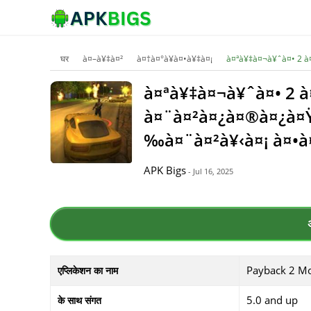
घर
à¤–à¥‡à¤²
à¤†à¤°à¥à¤•à¥‡à¤¡
à¤ªà¥‡à¤¬à¥ˆà¤• 2 
à¤ªà¥‡à¤¬à¥ˆà¤• 2 
à¤¨à¤²à¤¿à¤®à¤¿à¤
‰à¤¨à¤²à¥‹à¤¡ à¤•à
APK Bigs
- Jul 16, 2025
Payback 2 M
एप्लिकेशन का नाम
5.0 and up
के साथ संगत