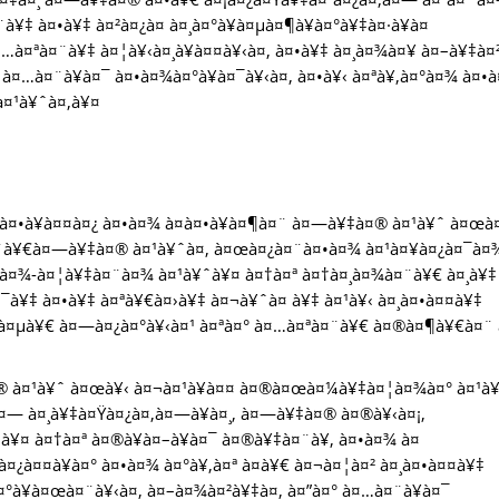
à¥‡ à¤•à¥‡ à¤²à¤¿à¤ à¤¸à¤°à¥à¤µà¤¶à¥à¤°à¥‡à¤·à¥à¤
…à¤ªà¤¨à¥‡ à¤¦à¥‹à¤¸à¥à¤¤à¥‹à¤‚ à¤•à¥‡ à¤¸à¤¾à¤¥ à¤–à¥‡à¤
 à¤…à¤¨à¥à¤¯ à¤•à¤¾à¤°à¥à¤¯à¥‹à¤‚ à¤•à¥‹ à¤ªà¥‚à¤°à¤¾ à¤•à
 à¤¹à¥ˆà¤‚à¥¤
¯à¤•à¥à¤¤à¤¿ à¤•à¤¾ à¤à¤•à¥à¤¶à¤¨ à¤—à¥‡à¤® à¤¹à¥ˆ à¤œà
à¤¨à¥€à¤—à¥‡à¤® à¤¹à¥ˆà¤‚ à¤œà¤¿à¤¨à¤•à¤¾ à¤¹à¤¥à¤¿à¤¯à¤
à¤¨à¤¾-à¤¦à¥‡à¤¨à¤¾ à¤¹à¥ˆà¥¤ à¤†à¤ª à¤†à¤¸à¤¾à¤¨à¥€ à¤¸à¥‡
¤¯à¥‡ à¤•à¥‡ à¤ªà¥€à¤›à¥‡ à¤¬à¥ˆà¤ à¥‡ à¤¹à¥‹ à¤¸à¤•à¤¤à¥‡
¥à¤µà¥€ à¤—à¤¿à¤°à¥‹à¤¹ à¤ªà¤° à¤…à¤ªà¤¨à¥€ à¤®à¤¶à¥€à¤¨
à¤® à¤¹à¥ˆ à¤œà¥‹ à¤¬à¤¹à¥à¤¤ à¤®à¤œà¤¼à¥‡à¤¦à¤¾à¤° à¤¹à
¤— à¤¸à¥‡à¤Ÿà¤¿à¤‚à¤—à¥à¤¸, à¤—à¥‡à¤® à¤®à¥‹à¤¡,
à¥¤ à¤†à¤ª à¤®à¥à¤–à¥à¤¯ à¤®à¥‡à¤¨à¥‚ à¤•à¤¾ à¤
¿à¤¤à¥à¤° à¤•à¤¾ à¤°à¥‚à¤ª à¤­à¥€ à¤¬à¤¦à¤² à¤¸à¤•à¤¤à¥‡
à¤°à¥à¤œà¤¨à¥‹à¤‚ à¤–à¤¾à¤²à¥‡à¤‚ à¤”à¤° à¤…à¤¨à¥à¤¯