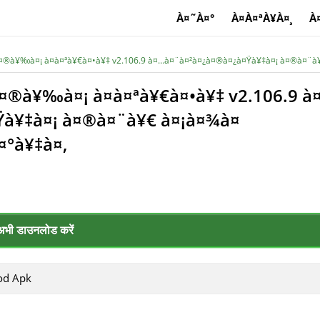
À¤˜À¤°
À¤À¤ªÀ¥À¤¸
À
à¤®à¥‰à¤¡ à¤à¤ªà¥€à¤•à¥‡ v2.106.9 à¤…à¤¨à¤²à¤¿à¤®à¤¿à¤Ÿà¥‡à¤¡ à¤®à¤¨à
à¤®à¥‰à¤¡ à¤à¤ªà¥€à¤•à¥‡ v2.106.9 à
Ÿà¥‡à¤¡ à¤®à¤¨à¥€ à¤¡à¤¾à¤
¤°à¥‡à¤‚
अभी डाउनलोड करें
od Apk