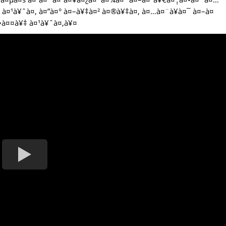
‡ à¤¹à¥ˆà¤‚ à¤”à¤° à¤–à¥‡à¤² à¤®à¥‡à¤‚ à¤…à¤¨à¥à¤¯ à¤–à¤
•à¤¤à¥‡ à¤¹à¥ˆà¤‚à¥¤