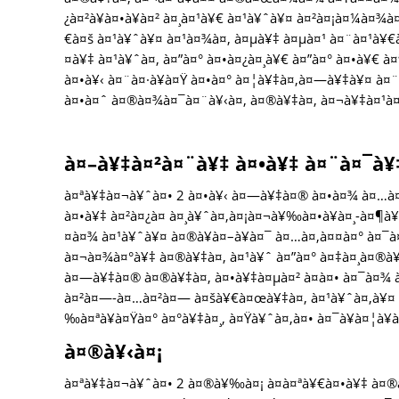
¿à¤²à¥à¤•à¥à¤² à¤¸à¤¹à¥€ à¤¹à¥ˆà¥¤ à¤²à¤¡à¤¼à¤¾
€à¤š à¤¹à¥ˆà¥¤ à¤¹à¤¾à¤, à¤µà¥‡ à¤µà¤¹ à¤¨à¤¹à¥
¤à¥‡ à¤¹à¥ˆà¤‚ à¤”à¤° à¤•à¤¿à¤¸à¥€ à¤”à¤° à¤•à¥€ 
à¤•à¥‹ à¤¨à¤·à¥à¤Ÿ à¤•à¤° à¤¦à¥‡à¤‚à¤—à¥‡à¥¤ à¤¨
à¤•à¤ˆ à¤®à¤¾à¤¯à¤¨à¥‹à¤‚ à¤®à¥‡à¤‚ à¤¬à¥‡à¤¹
à¤–à¥‡à¤²à¤¨à¥‡ à¤•à¥‡ à¤¨à¤¯à¥
à¤ªà¥‡à¤¬à¥ˆà¤• 2 à¤•à¥‹ à¤—à¥‡à¤® à¤•à¤¾ à¤…à¤
à¤•à¥‡ à¤²à¤¿à¤ à¤¸à¥ˆà¤‚à¤¡à¤¬à¥‰à¤•à¥à¤¸-à¤
¤à¤¾ à¤¹à¥ˆà¥¤ à¤®à¥à¤–à¥à¤¯ à¤…à¤‚à¤¤à¤° à¤¯à¤
à¤¬à¤¾à¤°à¥‡ à¤®à¥‡à¤‚ à¤¹à¥ˆ à¤”à¤° à¤‡à¤¸à¤®à¥
à¤—à¥‡à¤® à¤®à¥‡à¤‚ à¤•à¥‡à¤µà¤² à¤à¤• à¤¯à¤¾ à¤
à¤²à¤—-à¤…à¤²à¤— à¤šà¥€à¤œà¥‡à¤‚ à¤¹à¥ˆà¤‚à¥¤ à
‰à¤ªà¥à¤Ÿà¤° à¤°à¥‡à¤¸, à¤Ÿà¥ˆà¤‚à¤• à¤¯à¥à¤¦à¥
à¤®à¥‹à¤¡
à¤ªà¥‡à¤¬à¥ˆà¤• 2 à¤®à¥‰à¤¡ à¤à¤ªà¥€à¤•à¥‡ à¤®