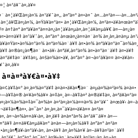
¤¦ à¤¹à¥ˆà¤‚à¥¤
¤¨ à¤¦à¥Œà¤¡à¤¼ à¤¹à¥ˆà¤‚, à¤”à¤° à¤•à¤ˆ à¤…à¤²à¤—-à¤…à¤²
€ à¤¦à¥Œà¤¡à¤¼, à¤Ÿà¥à¤°à¤• à¤¦à¥Œà¤¡à¤¼, à¤²à¤•à¥à¤œà¤°
 à¤†à¤ª à¤ªà¥à¤°à¤¤à¤¿à¤¦à¥à¤µà¤‚à¤¦à¥à¤µà¥€ à¤—à¤¿à¤
¸à¤•à¤¤à¥‡ à¤¹à¥ˆà¤‚ à¤”à¤° à¤œà¤¿à¤¤à¤¨à¤¾ à¤¸à¤‚à¤­à¤µ à¤¹
›à¥à¤Ÿà¤•à¤¾à¤°à¤¾ à¤ªà¤¾à¤¨à¥‡ à¤•à¤¾ à¤ªà¥à¤°à¤¯à¤¾à¤¸
¨à¥‡ à¤®à¤¿à¤¶à¤¨ à¤•à¥‹ à¤ªà¥‚à¤°à¤¾ à¤•à¤°à¤¨à¥‡ à¤•à¥‡
¤°à¥‡à¤¨à¥‡à¤¡, à¤šà¤¾à¤•à¥‚ à¤”à¤° à¤¬à¤¹à¥à¤¤ à¤•à¥à¤›
¥ˆà¤‚à¥¤
à¤à¤ªà¥€à¤•à¥‡
 à¤¢à¥‡à¤° à¤¸à¤¾à¤°à¥‡ à¤à¤•à¥à¤¶à¤¨ à¤µà¤¾à¤²à¤¾ à¤à¤•
¤—à¥‡à¤® à¤¥à¤¾à¥¤ à¤‡à¤¸ à¤–à¥‡à¤² à¤®à¥‡à¤‚ à¤ªà¥à¤°à¤
¤²à¤¡à¤¼à¤¾à¤‡à¤¯à¤¾à¤ à¤²à¤¡à¤¼à¤¤à¤¾ à¤¹à¥ˆ à¤œà¥‹ à¤–
à¥‡à¤¶à¤•, à¤¯à¤¹ à¤¸à¤‚à¤¯à¥à¤•à¥à¤¤ à¤²à¤
¤‚ à¤¬à¤¾à¤¤à¥‹à¤‚ à¤¸à¥‡ à¤­à¤°à¤¾ à¤¹à¥ˆà¥¤ à¤—
¤°à¥‡ à¤¤à¥€à¤µà¥à¤° à¤à¤—à¤¡à¤¼à¥‡ à¤”à¤° à¤²à¤
•à¤¿à¤¶à¥‹à¤°à¥‹à¤‚ à¤•à¥‡ à¤¸à¤¾à¤¥ à¤–à¥‡à¤²à¤¨à¥‡
¤¹à¥ˆ à¤”à¤° à¤¯à¤¹ à¤‰à¤¨à¤•à¥‡ à¤²à¤¿à¤ à¤¬à¤