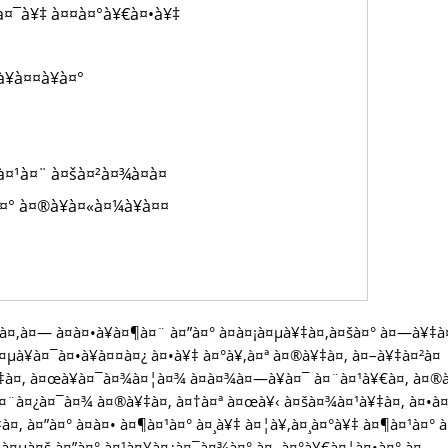
à¤¯à¥‡ à¤¤à¤°à¥€à¤•à¥‡
¥à¤¤à¥à¤°
¤¹à¤¨ à¤šà¤²à¤¾à¤à¤
à¤° à¤®à¥à¤«à¤¼à¥à¤¤
¿à¤‚à¤— à¤à¤•à¥à¤¶à¤¨ à¤”à¤° à¤à¤¡à¤µà¥‡à¤‚à¤šà¤° à¤—à¥‡
à¤µà¥à¤¯à¤•à¥à¤¤à¤¿ à¤•à¥‡ à¤°à¥‚à¤ª à¤®à¥‡à¤‚ à¤–à¥‡à¤²à¤
‡à¤‚ à¤œà¥à¤¯à¤¾à¤¦à¤¾ à¤­à¤¾à¤—à¥à¤¯ à¤¨à¤¹à¥€à¤‚ à¤®
à¤¨à¤¿à¤¯à¤¾ à¤®à¥‡à¤‚ à¤†à¤ª à¤œà¥‹ à¤šà¤¾à¤¹à¥‡à¤‚ à¤•à¤
¤‚ à¤”à¤° à¤à¤• à¤¶à¤¹à¤° à¤¸à¥‡ à¤¦à¥‚à¤¸à¤°à¥‡ à¤¶à¤¹à¤° 
¤•à¤µà¤š à¤”à¤° à¤¹à¤¥à¤¿à¤¯à¤¾à¤° à¤–à¤°à¥€à¤¦à¤•à¤° à¤…