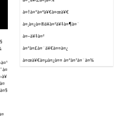
à¤†à¤°à¤ªà¥€à¤œà¥€
à¤¸à¤¿à¤®à¥à¤²à¥‡à¤¶à¤¨
à¤–à¥‡à¤²
¤§
à¤°à¤£à¤¨à¥€à¤¤à¤¿
¾
à¤œà¥€à¤µà¤¿à¤¤ à¤°à¤¹à¤¨à¤¾
‹à¤¹
¥ˆà¤
¤›à¥
­à¤
¾à¤§
à¤
¤—