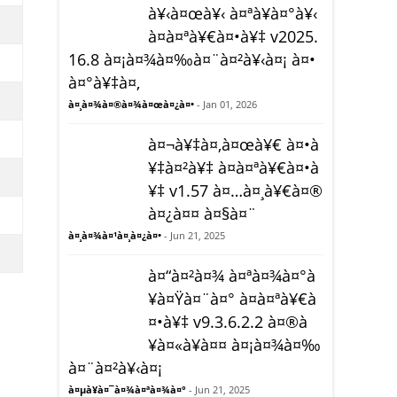
à¥‹à¤œà¥‹ à¤ªà¥à¤°à¥‹
à¤à¤ªà¥€à¤•à¥‡ v2025.
16.8 à¤¡à¤¾à¤‰à¤¨à¤²à¥‹à¤¡ à¤•
à¤°à¥‡à¤‚
à¤¸à¤¾à¤®à¤¾à¤œà¤¿à¤•
- Jan 01, 2026
à¤¬à¥‡à¤‚à¤œà¥€ à¤•à
¥‡à¤²à¥‡ à¤à¤ªà¥€à¤•à
¥‡ v1.57 à¤…à¤¸à¥€à¤®
à¤¿à¤¤ à¤§à¤¨
à¤¸à¤¾à¤¹à¤¸à¤¿à¤•
- Jun 21, 2025
à¤“à¤²à¤¾ à¤ªà¤¾à¤°à
¥à¤Ÿà¤¨à¤° à¤à¤ªà¥€à
¤•à¥‡ v9.3.6.2.2 à¤®à
¥à¤«à¥à¤¤ à¤¡à¤¾à¤‰
à¤¨à¤²à¥‹à¤¡
à¤µà¥à¤¯à¤¾à¤ªà¤¾à¤°
- Jun 21, 2025