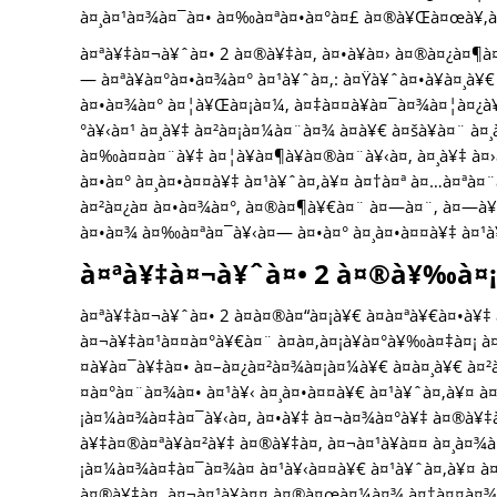
à¤¸à¤¹à¤¾à¤¯à¤• à¤‰à¤ªà¤•à¤°à¤£ à¤®à¥Œà¤œà¥‚à
à¤ªà¥‡à¤¬à¥ˆà¤• 2 à¤®à¥‡à¤‚ à¤•à¥à¤› à¤®à¤¿à¤¶à
— à¤ªà¥à¤°à¤•à¤¾à¤° à¤¹à¥ˆà¤‚: à¤Ÿà¥ˆà¤•à¥à¤¸à¥
à¤•à¤¾à¤° à¤¦à¥Œà¤¡à¤¼, à¤‡à¤¤à¥à¤¯à¤¾à¤¦à¤¿à¥¤
°à¥‹à¤¹ à¤¸à¥‡ à¤²à¤¡à¤¼à¤¨à¤¾ à¤­à¥€ à¤šà¥à¤¨ à¤
à¤‰à¤¤à¤¨à¥‡ à¤¦à¥à¤¶à¥à¤®à¤¨à¥‹à¤‚ à¤¸à¥‡ à¤
à¤•à¤° à¤¸à¤•à¤¤à¥‡ à¤¹à¥ˆà¤‚à¥¤ à¤†à¤ª à¤…à¤ªà¤
à¤²à¤¿à¤ à¤•à¤¾à¤°, à¤®à¤¶à¥€à¤¨ à¤—à¤¨, à¤—à¥à
à¤•à¤¾ à¤‰à¤ªà¤¯à¥‹à¤— à¤•à¤° à¤¸à¤•à¤¤à¥‡ à¤¹à
à¤ªà¥‡à¤¬à¥ˆà¤• 2 à¤®à¥‰à¤¡ 
à¤ªà¥‡à¤¬à¥ˆà¤• 2 à¤à¤®à¤“à¤¡à¥€ à¤à¤ªà¥€à¤•à¥‡
à¤¬à¥‡à¤¹à¤¤à¤°à¥€à¤¨ à¤à¤‚à¤¡à¥à¤°à¥‰à¤‡à¤¡ à
¤à¥à¤¯à¥‡à¤• à¤–à¤¿à¤²à¤¾à¤¡à¤¼à¥€ à¤à¤¸à¥€ à
¤à¤°à¤¨à¤¾à¤• à¤¹à¥‹ à¤¸à¤•à¤¤à¥€ à¤¹à¥ˆà¤‚à¥¤ à¤¬
¡à¤¼à¤¾à¤‡à¤¯à¥‹à¤‚ à¤•à¥‡ à¤¬à¤¾à¤°à¥‡ à¤®à¥‡à
à¥‡à¤®à¤ªà¥à¤²à¥‡ à¤®à¥‡à¤‚ à¤¬à¤¹à¥à¤¤ à¤¸à¤¾à
¡à¤¼à¤¾à¤‡à¤¯à¤¾à¤ à¤¹à¥‹à¤¤à¥€ à¤¹à¥ˆà¤‚à¥¤ à¤
à¤®à¥‡à¤‚ à¤¬à¤¹à¥à¤¤ à¤®à¤œà¤¼à¤¾ à¤†à¤¤à¤¾ à