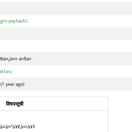
igns.payback2
®à¤¿à¤¤ à¤§à¤¨
à¥‡à¤¡
 (1 year ago)
विषयसूची
à¤à¤ªà¥€à¤•à¥‡