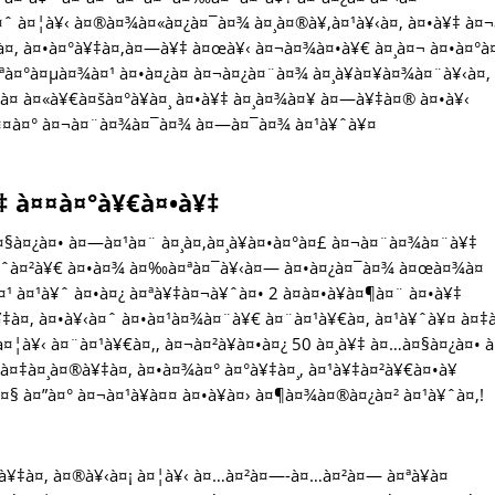
à¤ˆ à¤¦à¥‹ à¤®à¤¾à¤«à¤¿à¤¯à¤¾ à¤¸à¤®à¥‚à¤¹à¥‹à¤‚ à¤•à¥‡ à¤
€à¤‚ à¤•à¤°à¥‡à¤‚à¤—à¥‡ à¤œà¥‹ à¤¬à¤¾à¤•à¥€ à¤¸à¤¬ à¤•à¤°à
à¤ªà¤°à¤µà¤¾à¤¹ à¤•à¤¿à¤ à¤¬à¤¿à¤¨à¤¾ à¤¸à¥à¤¥à¤¾à¤¨à¥‹à¤‚
à¤ à¤«à¥€à¤šà¤°à¥à¤¸ à¤•à¥‡ à¤¸à¤¾à¤¥ à¤—à¥‡à¤® à¤•à¥‹
à¤¤à¤° à¤¬à¤¨à¤¾à¤¯à¤¾ à¤—à¤¯à¤¾ à¤¹à¥ˆà¥¤
‡ à¤¤à¤°à¥€à¤•à¥‡
§à¤¿à¤• à¤—à¤¹à¤¨ à¤¸à¤‚à¤¸à¥à¤•à¤°à¤£ à¤¬à¤¨à¤¾à¤¨à¥‡
¶à¥ˆà¤²à¥€ à¤•à¤¾ à¤‰à¤ªà¤¯à¥‹à¤— à¤•à¤¿à¤¯à¤¾ à¤œà¤¾à¤
¹ à¤¹à¥ˆ à¤•à¤¿ à¤ªà¥‡à¤¬à¥ˆà¤• 2 à¤à¤•à¥à¤¶à¤¨ à¤•à¥‡
‡à¤‚ à¤•à¥‹à¤ˆ à¤•à¤¹à¤¾à¤¨à¥€ à¤¨à¤¹à¥€à¤‚ à¤¹à¥ˆà¥¤ à¤‡à
¦à¥‹ à¤¨à¤¹à¥€à¤‚, à¤¬à¤²à¥à¤•à¤¿ 50 à¤¸à¥‡ à¤…à¤§à¤¿à¤• 
¤‡à¤¸à¤®à¥‡à¤‚ à¤•à¤¾à¤° à¤°à¥‡à¤¸, à¤¹à¥‡à¤²à¥€à¤•à¥
à¤§ à¤”à¤° à¤¬à¤¹à¥à¤¤ à¤•à¥à¤› à¤¶à¤¾à¤®à¤¿à¤² à¤¹à¥ˆà¤‚!
à¥‡à¤‚ à¤®à¥‹à¤¡ à¤¦à¥‹ à¤…à¤²à¤—-à¤…à¤²à¤— à¤ªà¥à¤