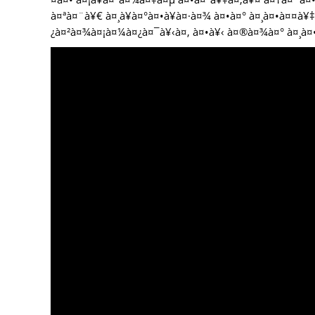
à¤ªà¤¨à¥€ à¤¸à¥à¤°à¤•à¥à¤·à¤¾ à¤•à¤° à¤¸à¤•à¤¤à¥
¿à¤²à¤¾à¤¡à¤¼à¤¿à¤¯à¥‹à¤‚ à¤•à¥‹ à¤®à¤¾à¤° à¤¸à¤