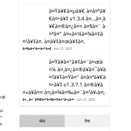
à¤Ÿà¥€à¤µà¥€ à¤à¤ªà¥
€à¤•à¥‡ v1.3.4 à¤…à¤¸à
¥€à¤®à¤¿à¤¤ à¤§à¤¨ à
¤ªà¤° à¤«à¤¼à¤¾à¤‡à
¤²à¥‡à¤‚ à¤­à¥‡à¤œà¥‡à¤‚
à¤‰à¤ªà¤•à¤°à¤£
- Jun 21, 2025
à¤Ÿà¥à¤°à¥‡à¤¨à¤œà
¤¼ à¤¸à¤¿à¤®à¥à¤¯à¥à
¤²à¥‡à¤Ÿà¤° à¤à¤ªà¥€à
¤•à¥‡ v1.3.7.1 à¤®à¥à
¤«à¥à¤¤ à¤¡à¤¾à¤‰à¤¨à¤²à¥‹à¤¡
à¤®
à¤…à¤¨à¥Œà¤ªà¤šà¤¾à¤°à¤¿à¤•
- Jun 21, 2025
à¤
°
खेल
ऐप्स
à¤