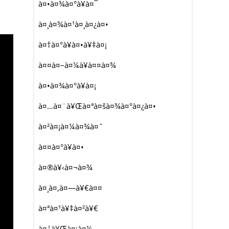
à¤•à¤¾à¤°à¥à¤¯
à¤¸à¤¾à¤¹à¤¸à¤¿à¤•
à¤†à¤°à¥à¤•à¥‡à¤¡
à¤¤à¤–à¤¼à¥à¤¤à¤¾
à¤•à¤¾à¤°à¥à¤¡
à¤…à¤¨à¥Œà¤ªà¤šà¤¾à¤°à¤¿à¤•
à¤²à¤¡à¤¼à¤¾à¤ˆ
à¤¤à¤°à¥à¤•
à¤®à¥‹à¤¬à¤¾
à¤¸à¤‚à¤—à¥€à¤¤
à¤ªà¤¹à¥‡à¤²à¥€
à¤¦à¥Œà¤¡à¤¼