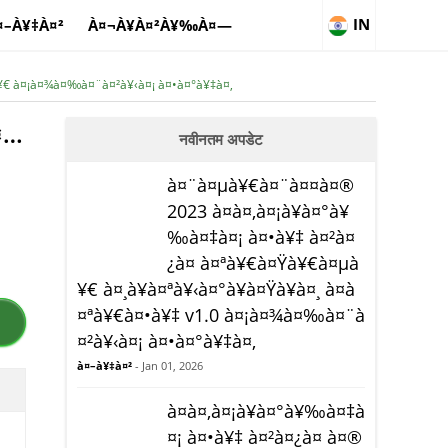
IN
¤–À¥‡À¤²
À¤¬À¥À¤²À¥‰À¤—
¥€ à¤¡à¤¾à¤‰à¤¨à¤²à¥‹à¤¡ à¤•à¤°à¥‡à¤‚
¤…
नवीनतम अपडेट
à¤¨à¤µà¥€à¤¨à¤¤à¤®
2023 à¤à¤‚à¤¡à¥à¤°à¥
‰à¤‡à¤¡ à¤•à¥‡ à¤²à¤
¿à¤ à¤ªà¥€à¤Ÿà¥€à¤µà
¥€ à¤¸à¥à¤ªà¥‹à¤°à¥à¤Ÿà¥à¤¸ à¤à
¤ªà¥€à¤•à¥‡ v1.0 à¤¡à¤¾à¤‰à¤¨à
¤²à¥‹à¤¡ à¤•à¤°à¥‡à¤‚
à¤–à¥‡à¤²
- Jan 01, 2026
à¤à¤‚à¤¡à¥à¤°à¥‰à¤‡à
¤¡ à¤•à¥‡ à¤²à¤¿à¤ à¤®