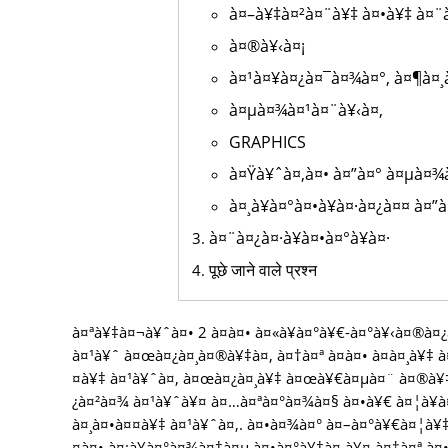
à¤–à¥‡à¤²à¤¨à¥‡ à¤•à¥‡ à¤¨
à¤®à¥‹à¤¡
à¤¹à¤¥à¤¿à¤¯à¤¾à¤°, à¤¶à¤¸à
à¤µà¤¾à¤¹à¤¨à¥‹à¤‚
GRAPHICS
à¤Ÿà¥ˆà¤‚à¤• à¤”à¤° à¤µà¤¾à
à¤¸à¥à¤°à¤•à¥à¤·à¤¿à¤¤ à¤”
à¤¨à¤¿à¤·à¥à¤•à¤°à¥à¤·
पूछे जाने वाले प्रश्न
à¤ªà¥‡à¤¬à¥ˆà¤• 2 à¤à¤• à¤«à¥à¤°à¥€-à¤°à¥‹à¤®à¤
à¤¹à¥ˆ à¤œà¤¿à¤¸à¤®à¥‡à¤‚ à¤†à¤ª à¤à¤• à¤à¤¸à¥‡ 
¤à¥‡ à¤¹à¥ˆà¤‚ à¤œà¤¿à¤¸à¥‡ à¤œà¥€à¤µà¤¨ à¤®à¥
¿à¤²à¤¾ à¤¹à¥ˆà¥¤ à¤…à¤ªà¤°à¤¾à¤§ à¤•à¥€ à¤¦à¥
à¤¸à¤•à¤¤à¥‡ à¤¹à¥ˆà¤‚. à¤•à¤¾à¤° à¤–à¤°à¥€à¤¦à¥‡à
¤à¤• à¤¡à¥à¤°à¤¾à¤‡à¤µ à¤•à¤°à¥‡à¤‚à¥¤ à¤†à¤ª à