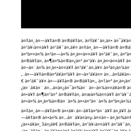
à¤‡à¤¸ à¤—à¥‡à¤® à¤®à¥‡à¤‚ à¤Ÿà¥ˆà¤‚à¤• à¤¯à¥à¤¦
à¤¹à¥‹à¤¤à¥‡ à¤¹à¥ˆà¤‚à¥¤ à¤‡à¤¸ à¤—à¥‡à¤® à¤®à
à¤ªà¤¤à¤¾ à¤²à¤—à¤¾ à¤¸à¤•à¤¤à¥‡ à¤¹à¥ˆà¤‚ à¤”à
à¤®à¥‡à¤‚ à¤¶à¤¾à¤®à¤¿à¤² à¤¹à¥‹ à¤¸à¤•à¤¤à¥‡ à
à¤¬à¤¨à¤¾ à¤¸à¤•à¤¤à¥‡ à¤¹à¥ˆà¤‚à¥¤ à¤²à¤¡à¤¼à¤¨
‚. à¤—à¥‡à¤®à¤ªà¥à¤²à¥‡ à¤¬à¤¹à¥à¤¤ à¤…à¤šà¥à¤
€ à¤¹à¥ˆà¥¤ à¤—à¥‡à¤® à¤®à¥‡à¤‚, à¤†à¤ª à¤¸à¤¡à¤¼
¿à¤¨à¥à¤¨ à¤…à¤­à¤¿à¤¯à¤¾à¤¨ à¤–à¤¼à¤¤à¥à¤® à
à¤•à¥‡ à¤¶à¤¹à¤° à¤®à¥‡à¤‚ à¤œà¤¾à¤¤à¥‡ à¤¹à¥ˆà¤
à¤•à¤¾ à¤¸à¤¾à¤®à¤¨à¤¾ à¤•à¤°à¤¨à¤¾ à¤ªà¤¡à¤¼
à¤‡à¤¸ à¤—à¥‡à¤® à¤•à¥‹ à¤–à¥‡à¤²à¤¨à¥‡ à¤¸à¥‡ à
—à¥‡à¤® à¤•à¤¾ à¤…à¤¨à¥à¤­à¤µ à¤¤à¤¬ à¤¸à¤¾à
¿à¤•à¥à¤¸ 3à¤¡à¥€ à¤®à¥‡à¤‚ à¤¹à¥‹à¤¤à¥‡ à¤¹à¥ˆà
¿à¤¨à¥à¤¨ à¤¸à¥à¤¤à¤° à¤¹à¥‹à¤¤à¥‡ à¤¹à¥ˆà¤‚à¥¤