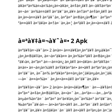
à¥à¤°à¤¾à¤«à¤¼à¤¿à¤•à¥à¤¸ à¤‡à¤¸à¥‡ à¤–à¥‡à¤²à¤¨
à¤¬à¤¨à¤¾à¤¤à¥‡ à¤¹à¥ˆà¤‚à¥¤ à¤†à¤ª à¤‡à¤¸à¥‡ à¤
à¤¸à¤•à¤¤à¥‡ à¤¹à¥ˆà¤‚ à¤”à¤° à¤®à¤¿à¤¶à¤¨ à¤”à¤°
°à¤¤à¥‡ à¤¹à¥à¤ à¤†à¤¨à¤‚à¤¦ à¤²à¥‡ à¤¸à¤•à¤¤à¥‡
à¤ªà¥‡à¤¬à¥ˆà¤• 2 Apk
à¤ªà¥‡à¤¬à¥ˆà¤• 2 à¤à¤• à¤¤à¥€à¤¸à¤°à¥‡ à¤µà¥à¤
¿à¤¸à¤®à¥‡à¤‚ à¤¬à¤¹à¥à¤¤ à¤¸à¤¾à¤°à¥‡ à¤®à¤¿
°à¥‹à¤‚ à¤”à¤° à¤—à¤¤à¤¿ à¤¸à¥‡ à¤•à¥à¤› à¤²à¥‡
à¤à¤• à¤¬à¤¡à¤¼à¥‡ à¤Ÿà¥à¤°à¤• à¤•à¥‡ à¤ªà¤¹à¤¿à
à¤¹à¥ˆà¤‚ à¤¯à¤¾ à¤ªà¥à¤°à¤¤à¤¿à¤¦à¥à¤µà¤‚à¤¦à
—à¤¨ à¤¤à¤¾à¤¨ à¤¸à¤•à¤¤à¥‡ à¤¹à¥ˆà¤‚à¥¤
à¤ªà¥‡à¤¬à¥ˆà¤• 2 à¤à¤• à¤à¤•à¥à¤¶à¤¨ à¤—à¥‡
à¤”à¤° à¤‡à¤¸à¤®à¥‡à¤‚ à¤•à¤ˆ à¤…à¤²à¤—-à¤…à¤²à
à¤µà¤¾à¤¹à¤¨ à¤”à¤° à¤¹à¤¥à¤¿à¤¯à¤¾à¤° à¤¹à¥ˆà¤‚
‰à¤ªà¤¯à¥‹à¤— à¤•à¤°à¤•à¥‡ à¤…à¤ªà¤¨à¥‡ à¤šà¤°à¤
à¤¹à¥ˆà¤‚à¥¤ à¤šà¥à¤¨à¤¨à¥‡ à¤•à¥‡ à¤²à¤¿à¤ à¤¦