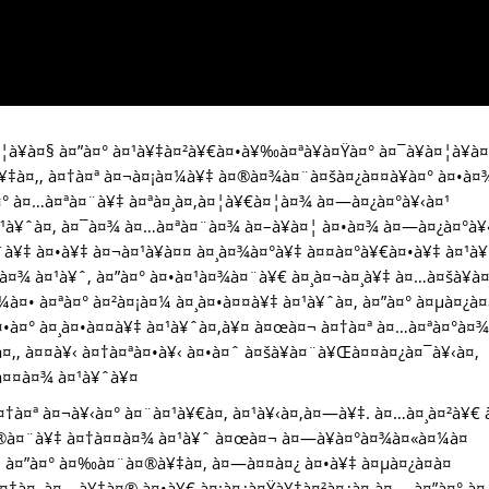
à¥à¤§ à¤”à¤° à¤¹à¥‡à¤²à¥€à¤•à¥‰à¤ªà¥à¤Ÿà¤° à¤¯à¥à¤¦à¥à
¥‡à¤‚, à¤†à¤ª à¤¬à¤¡à¤¼à¥‡ à¤®à¤¾à¤¨à¤šà¤¿à¤¤à¥à¤° à¤•à¤
¤° à¤…à¤ªà¤¨à¥‡ à¤ªà¤¸à¤‚à¤¦à¥€à¤¦à¤¾ à¤—à¤¿à¤°à¥‹à¤¹
¤¹à¥ˆà¤‚ à¤¯à¤¾ à¤…à¤ªà¤¨à¤¾ à¤–à¥à¤¦ à¤•à¤¾ à¤—à¤¿à¤°à¥
à¥‡ à¤•à¥‡ à¤¬à¤¹à¥à¤¤ à¤¸à¤¾à¤°à¥‡ à¤¤à¤°à¥€à¤•à¥‡ à¤¹à
›à¤¾ à¤¹à¥ˆ, à¤”à¤° à¤•à¤¹à¤¾à¤¨à¥€ à¤¸à¤¬à¤¸à¥‡ à¤…à¤šà¥à
à¤• à¤ªà¤° à¤²à¤¡à¤¼ à¤¸à¤•à¤¤à¥‡ à¤¹à¥ˆà¤‚ à¤”à¤° à¤µà¤¿à¤
¤•à¤° à¤¸à¤•à¤¤à¥‡ à¤¹à¥ˆà¤‚à¥¤ à¤œà¤¬ à¤†à¤ª à¤…à¤ªà¤°à¤
‚, à¤¤à¥‹ à¤†à¤ªà¤•à¥‹ à¤•à¤ˆ à¤šà¥à¤¨à¥Œà¤¤à¤¿à¤¯à¥‹à¤‚
à¤¤à¤¾ à¤¹à¥ˆà¥¤
¤†à¤ª à¤¬à¥‹à¤° à¤¨à¤¹à¥€à¤‚ à¤¹à¥‹à¤‚à¤—à¥‡. à¤…à¤¸à¤²à¥€ 
¤®à¤¨à¥‡ à¤†à¤¤à¤¾ à¤¹à¥ˆ à¤œà¤¬ à¤—à¥à¤°à¤¾à¤«à¤¼à¤
¤‚ à¤”à¤° à¤‰à¤¨à¤®à¥‡à¤‚ à¤—à¤¤à¤¿ à¤•à¥‡ à¤µà¤¿à¤­à¤
 à¤‡à¤¸ à¤—à¥‡à¤® à¤•à¥€ à¤¡à¤¿à¤Ÿà¥‡à¤²à¤¿à¤‚à¤— à¤”à¤° à