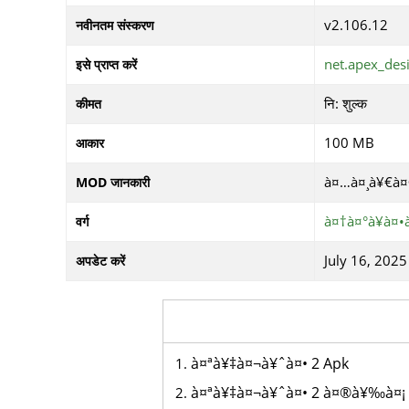
v2.106.12
नवीनतम संस्करण
net.apex_des
इसे प्राप्त करें
नि: शुल्क
कीमत
100 MB
आकार
à¤…à¤¸à¥€à¤
MOD जानकारी
à¤†à¤°à¥à¤•
वर्ग
July 16, 2025
अपडेट करें
à¤ªà¥‡à¤¬à¥ˆà¤• 2 Apk
à¤ªà¥‡à¤¬à¥ˆà¤• 2 à¤®à¥‰à¤¡ 