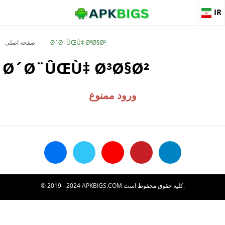
IR
Ø´Ø¨ÛŒÙ‡ Ø³Ø§Ø²
صفحه اصلی
Ø´Ø¨ÛŒÙ‡ Ø³Ø§Ø²
ورود ممنوع
© 2019 - 2024 APKBIGS.COM کلیه حقوق محفوظ است.