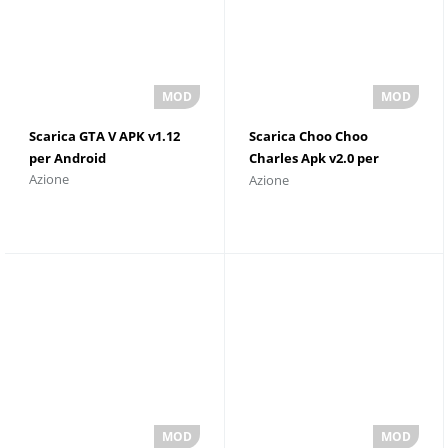
Scarica GTA V APK v1.12
Scarica Choo Choo
per Android
Charles Apk v2.0 per
Azione
Azione
Android