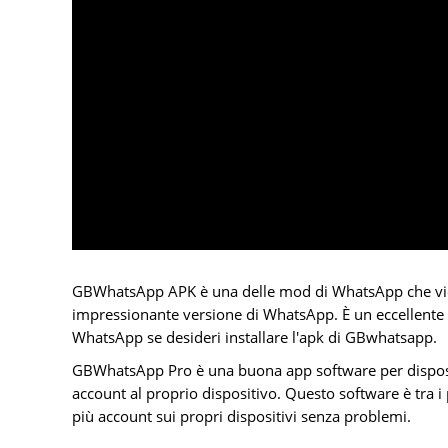
GBWhatsApp APK è una delle mod di WhatsApp che vien
impressionante versione di WhatsApp. È un eccellente
WhatsApp se desideri installare l'apk di GBwhatsapp.
GBWhatsApp Pro è una buona app software per dispositi
account al proprio dispositivo. Questo software è tra i 
più account sui propri dispositivi senza problemi.