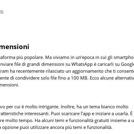
i;
dimensioni
taforma più popolare. Ma viviamo in un’epoca in cui gli smartph
nviare file di grandi dimensioni su WhatsApp è caricarli su Googl
legram ha recentemente rilasciato un aggiornamento che ti consent
nsente di condividere solo file fino a 100 MB. Ecco alcune alternati
imensioni.
o per cui è molto intrigante. Inoltre, ha un tema bianco molto
teristiche interessanti. Puoi scaricare l'app e iniziare a usarla. È
re molto tempo. Ha alcuni temi e funzionalità gratuiti insieme a 
pzione puoi utilizzare ancora più temi e funzionalità.