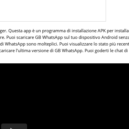
r. Questa app è un programma di installazione APK per installa
e. Puoi scaricare GB WhatsApp sul tuo dispositivo Android senz
di WhatsApp sono molteplici. Puoi visualizzare lo stato più recen
caricare l'ultima versione di GB WhatsApp. Puoi goderti le chat di