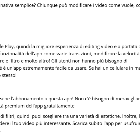
rnativa semplice? Chiunque può modificare i video come vuole, c
Play, quindi la migliore esperienza di editing video è a portata 
funzionalità dell'app come varie transizioni, modificare la velocità
e e filtro e molto altro! Gli utenti non hanno più bisogno di
é è un'app estremamente facile da usare. Se hai un cellulare in m
e stesso!
tasche l'abbonamento a questa app! Non c'è bisogno di meravigliar
ità premium dell'app gratuitamente.
iltri, quindi puoi scegliere tra una varietà di estetiche. Inoltre, 
ere il tuo video più interessante. Scarica subito l'app per usufrui
.