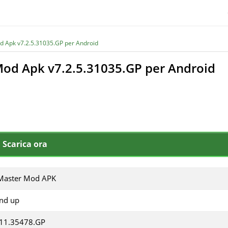
d Apk v7.2.5.31035.GP per Android
Mod Apk v7.2.5.31035.GP per Android
Scarica ora
Master Mod APK
and up
.11.35478.GP