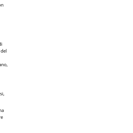
on
di
 del
ano,
si,
ha
re