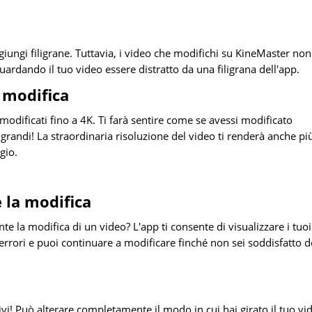
giungi filigrane. Tuttavia, i video che modifichi su KineMaster non
uardando il tuo video essere distratto da una filigrana dell'app.
a modifica
 modificati fino a 4K. Ti farà sentire come se avessi modificato
grandi! La straordinaria risoluzione del video ti renderà anche pi
gio.
 la modifica
ante la modifica di un video? L'app ti consente di visualizzare i tuoi
errori e puoi continuare a modificare finché non sei soddisfatto d
ativi! Può alterare completamente il modo in cui hai girato il tuo vi