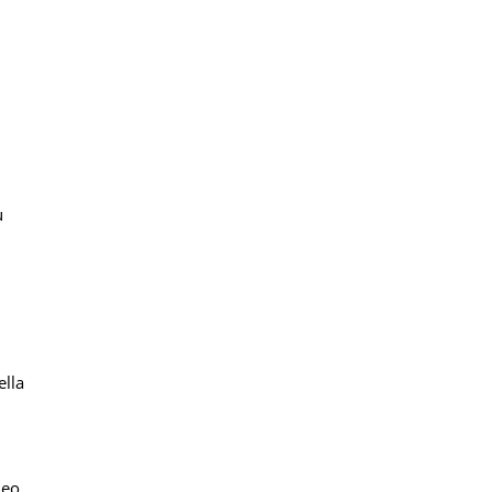
ù
ella
deo