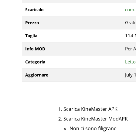
com.
Scaricalo
Gratu
Prezzo
114
Taglia
Per 
Info MOD
Letto
Categoria
July 
Aggiornare
Scarica KineMaster APK
Scarica KineMaster ModAPK
Non ci sono filigrane