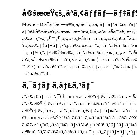
å®šæœŸçš„ãªã‚¢ãƒƒãƒ—ãƒ‡ã
Movie HD ã¯äººæ°—ã®ã‚ã‚‹æ˜ ç”»ã‚¹ãƒˆãƒªãƒ¼ãƒŸãƒ³ã‚
ãƒªãŒå®šæœŸçš„ã«æ›´æ–°ã•ã‚Œã‚‹ã“ã¨ã§ã™ã€‚ é–‹
ã®æ˜ ç”»ã‚’ç¶™ç¶šçš„ã«è¿½åŠ ã—ã¦ã„ã‚‹ãŸã‚ã€æ¯Ž
¥ã‚Šã®ãƒ†ãƒ¬ãƒ“ç•ªçµ„ã®æœ€æ–°ã‚¨ãƒ”ã‚½ãƒ¼ãƒ‰ã‚
¨ã‚·ãƒ¼ã‚ºãƒ³ã®å‰ã®ã‚¨ãƒ”ã‚½ãƒ¼ãƒ‰ã‚‚ç„¡æ–™ã§è¦–è
ãŸã‚Šå…±æœ‰ã—ãŸã‚Šã€ä¸€ç·’ã«è¦–è´ã—ãŸã‚Šã§ã
™ã§è¦–è´ã§ãã¾ã™ã€‚ ã‚¯ãƒ©ã‚·ãƒƒã‚¯æ˜ ç”»ã€ã‚«ã
´ã§ãã¾ã™ã€‚
ã‚¯ãƒ­ãƒ ã‚­ãƒ£ã‚¹ãƒˆ
ã“ã®ã‚¢ãƒ—ãƒªã¯Chromecastæ©Ÿèƒ½ã¨ã®äº’æ›æ€§ã
ã“ã®æ©Ÿèƒ½ã‚’ä½¿ç”¨ã™ã‚‹ã¨ã€å¤§ããªç”»é¢ã§æ˜ ç”
æ©Ÿèƒ½ã‚’ä½¿ç”¨ã™ã‚‹ã¨ã€ã‚±ãƒ¼ãƒ–ãƒ«ãªã—ã§æ˜ ç”»
Chromecast æ©Ÿèƒ½ã¯ã€ãƒ¯ã‚¤ãƒ¤ãƒ¼ãªã—ã§ã‚‚å®Œå…
ã§ã€æ˜ ç”»ã‚„ã‚·ãƒ¼ã‚ºãƒ³ã‚’å¤§ç”»é¢ã§ã‚¹ãƒˆãƒªãƒ¼ãƒ
æ‰‹é–“ã‚’ã‹ã‘ãšã«ã‚ã‚‰ã‚†ã‚‹æ˜ ç”»ã‚„ãƒ†ãƒ¬ãƒ“ç•ª