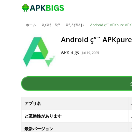
ホーム
ã‚¢ãƒ—ãƒª
ãƒ„ãƒ¼ãƒ«
Android ç”¨ APKpure APK
Android ç”¨ APKpure
APK Bigs
- Jul 19, 2025
アプリ名
と互換性があります
最新バージョン