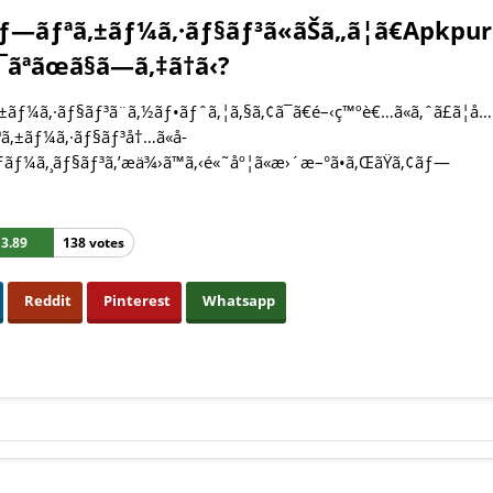
¢ãƒ—ãƒªã‚±ãƒ¼ã‚·ãƒ§ãƒ³ã«ãŠã„ã¦ã€Apkpu
ªãœã§ã—ã‚‡ã†ã‹?
‚±ãƒ¼ã‚·ãƒ§ãƒ³ã¨ã‚½ãƒ•ãƒˆã‚¦ã‚§ã‚¢ã¯ã€é–‹ç™ºè€…ã«ã‚ˆã£ã¦å…
ªã‚±ãƒ¼ã‚·ãƒ§ãƒ³å†…ã«å­
ãƒ¼ã‚¸ãƒ§ãƒ³ã‚’æä¾›ã™ã‚‹é«˜åº¦ã«æ›´æ–°ã•ã‚ŒãŸã‚¢ãƒ—
3.89
138 votes
Reddit
Pinterest
Whatsapp