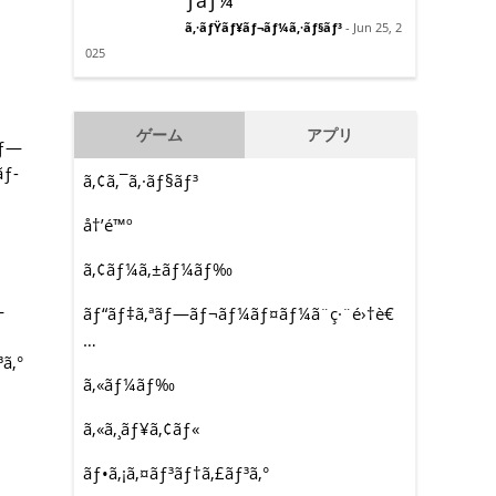
ƒãƒ¼
ã‚·ãƒŸãƒ¥ãƒ¬ãƒ¼ã‚·ãƒ§ãƒ³
- Jun 25, 2
025
ゲーム
アプリ
ãƒ—
ãƒ­
ã‚¢ã‚¯ã‚·ãƒ§ãƒ³
å†’é™º
ã‚¢ãƒ¼ã‚±ãƒ¼ãƒ‰
—
ãƒ“ãƒ‡ã‚ªãƒ—ãƒ¬ãƒ¼ãƒ¤ãƒ¼ã¨ç·¨é›†è€
…
³ã‚°
ã‚«ãƒ¼ãƒ‰
ã‚«ã‚¸ãƒ¥ã‚¢ãƒ«
ãƒ•ã‚¡ã‚¤ãƒ³ãƒ†ã‚£ãƒ³ã‚°