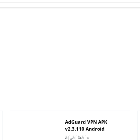
AdGuard VPN APK
v2.3.110 Android
ç”¨ãƒ€ã‚¦ãƒ³ãƒ­ãƒ¼ãƒ‰
ãƒ„ãƒ¼ãƒ«