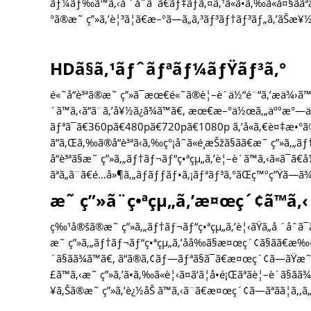
ãƒ¼ãƒ‰ã™ã‚‹å ´åˆã¯ã€ãƒ‡ãƒã‚¤ã‚¹ã«ã•ã‚‰ã«å¤§ã
°ã®æ˜ ç”»ã‚’è¦³ã¦ã€æ–°ã—ã„ã‚³ãƒ³ãƒ†ãƒ³ãƒ„ã‚’ãŠæ¥½ã—ã
HDã§ã‚¹ãƒˆãƒªãƒ¼ãƒŸãƒ³ã‚°
é«˜å“è³ªã®æ˜ ç”»ã¯æœ€é«˜ã®è¦–è´ä½“é¨“ã‚’æä¾›ã™ã‚‹ã
´ã™ã‚‹ã“ã¨ã‚’å¥½ã¿ã¾ã™ã€‚ æœ€æ–°ä½œã‚„äººæ°—ä½œ
ãƒªã¯ã€360pã€480pã€720pã€1080p ã‚’å«ã‚€è¤‡æ•°ã®
ã“ã‚Œã‚‰ã®å“è³ªã‹ã‚‰ç°¡å˜ã«é¸æŠžã§ãã€æ˜ ç”»ã‚„ãƒ
å“è³ªã§æ˜ ç”»ã‚„ãƒ†ãƒ¬ãƒ“ç•ªçµ„ã‚’è¦–è´ã™ã‚‹ã«ã¯ã€
ãªã„ã¨ã€é…å»¶ã‚„ãƒãƒƒãƒ•ã‚¡ãƒªãƒ³ã‚°ãŒç™ºç”Ÿã—ã
æ˜ ç”»ã¨ç•ªçµ„ã‚’æ¤œç´¢ã™ã‚‹
ç‰¹å®šã®æ˜ ç”»ã‚„ãƒ†ãƒ¬ãƒ“ç•ªçµ„ã‚’è¦‹ãŸã„å ´åˆã
æ˜ ç”»ã‚„ãƒ†ãƒ¬ãƒ“ç•ªçµ„ã‚’åå‰ã§æ¤œç´¢ã§ãã€æ‰‹å‹•
´ã§ãã¾ã™ã€‚ ã“ã®ã‚¢ãƒ—ãƒªã§ã¯ã€æ¤œç´¢ã—ãŸæ˜ 
£ã™ã‚‹æ˜ ç”»ã‚’ã•ã‚‰ã«è¦‹ã¤ã‘ã¦å•é¡Œãªãè¦–è´ã§
¥ã‚Šã®æ˜ ç”»ã‚’è¿½åŠ ã™ã‚‹ã¨ã€æ¤œç´¢ã—ãªãã¦ã‚‚ã„ã