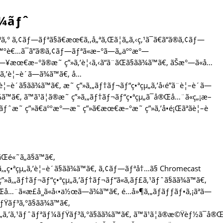
ƒ¼ãƒˆ
° ã‚¢ãƒ—ãƒªã§ã€æœ€ã‚‚å„ªã‚Œã¦ã„ã‚‹ç‚¹ã¯ã€ã“ã®ã‚¢ãƒ—
ç™ºè€…ã¯ã“ã®ã‚¢ãƒ—ãƒªã«æ–°ã—ã„äººæ°—
æ—¥æœ€æ–°ã®æ˜ ç”»ã‚’è¦‹ã‚‹ã“ã¨ãŒã§ãã¾ã™ã€‚ ãŠæ°—ã«å…
’è¦–è´ã—ã¾ã™ã€‚ å…
´ã§ãã¾ã™ã€‚ æ˜ ç”»ã‚„ãƒ†ãƒ¬ãƒ“ç•ªçµ„ã‚’å‹é”ã¨è¦–è´ã—
ã¾ã™ã€‚ ã™ã¹ã¦ã®æ˜ ç”»ã‚„ãƒ†ãƒ¬ãƒ“ç•ªçµ„ã¯å®Œå…¨ã«ç„¡æ–
ƒ«ãƒˆæ˜ ç”»ã€äººæ°—æ˜ ç”»ã€æœ€æ–°æ˜ ç”»ã‚’å•é¡Œãªãè¦–è
Œé«˜ã„ã§ã™ã€‚
»ã‚„ç•ªçµ„ã‚’è¦–è´ã§ãã¾ã™ã€‚ ã‚¢ãƒ—ãƒªå†…ã§ Chromecast
ã‚„ãƒ†ãƒ¬ãƒ“ç•ªçµ„ã‚’ãƒ†ãƒ¬ãƒ“ã«ã‚­ãƒ£ã‚¹ãƒˆã§ãã¾ã™ã€‚
¨ã«æ­£å¸¸ã«å‹•ä½œã—ã¾ã™ã€‚ é…å»¶ã‚„ãƒãƒƒãƒ•ã‚¡ãªã—
Ÿãƒ³ã‚°ã§ãã¾ã™ã€‚
çµ„ã‚’ã‚¹ãƒˆãƒªãƒ¼ãƒŸãƒ³ã‚°ã§ãã¾ã™ã€‚ ã™ã¹ã¦ã®æ©Ÿèƒ½ã¯å