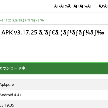
ÃƑ›ÃƑ¼ÃƑ ÃƑ›ÃƑ¼ÃƑ
Ã‚¢Ã
 v3.17.25 ã‚’ãƒ€ã‚¦ãƒ³ãƒ­ãƒ¼ãƒ‰
 APK v3.17.25 ã‚’ãƒ€ã‚¦ãƒ³ãƒ­ãƒ¼ãƒ‰
ダウンロード中
Apkpure
Android 4.4+
v3.19.35