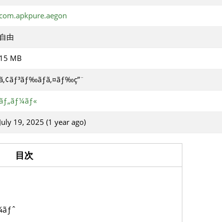
com.apkpure.aegon
自由
15 MB
ã‚¢ãƒ³ãƒ‰ãƒ­ã‚¤ãƒ‰ç”¨
ãƒ„ãƒ¼ãƒ«
July 19, 2025 (1 year ago)
目次
¼ãƒˆ