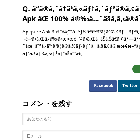
Q. ã“ã®ã‚ˆã†ãªã‚«ãƒ†ã‚´ãƒªã®ã‚
Apk ãŒ 100% å®‰å…¨ã§ã‚ã‚‹ã®ã¯ã
Apkpure Apk ã§åˆ©ç”¨å¯èƒ½ãªã™ã¹ã¦ã®ã‚¢ãƒ—ãƒªã
¬é–‹ã•ã‚Œã‚‹å‰ã«æ¤œè¨¼ã•ã‚Œã¦ãŠã‚Šã€ã‚¢ãƒ—ãƒ
˜åœ¨ã™ã‚‹ã™ã¹ã¦ã®ã‚½ãƒ•ãƒˆã‚¦ã‚§ã‚¢ã®æœ€æ–°ãƒ
ãƒªã‚±ãƒ¼ã‚·ãƒ§ãƒ³ã§ã™ã€‚
Facebook
Twitter
コメントを残す