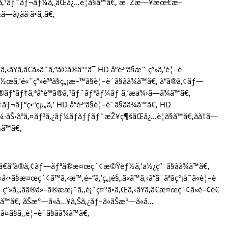
ãªã‚¹ãƒˆãƒ¬ãƒ¼ã‚¸ãŒå¿…è¦ã§ã™ã€‚ æ¯Žæ—¥æœ€æ–
¿ãã ã•ã„ã€‚
Ÿã‚ã€ã»ã¨ã‚“ã©ã®äººã¯ HD å“è³ªã§æ˜ ç”»ã‚’è¦–è
ã‚’é«˜ç”»è³ªã§ç„¡æ–™ã§è¦–è´ã§ãã¾ã™ã€‚ ã“ã®ã‚¢ãƒ—
ãƒ“ãƒ‡ã‚ªå“è³ªã®ã‚¹ãƒˆãƒªãƒ¼ãƒ ã‚’æä¾›ã—ã¾ã™ã€‚
†ãƒ¬ãƒ“ç•ªçµ„ã‚’ HD å“è³ªã§è¦–è´ã§ãã¾ã™ã€‚ HD
å¼·åŠ›ãªã‚¤ãƒ³ã‚¿ãƒ¼ãƒãƒƒãƒˆæŽ¥ç¶šãŒå¿…è¦ã§ã™ã€‚ãã†ã—
¾ã™ã€‚
¯ã€ã“ã®ã‚¢ãƒ—ãƒªã®æ¤œç´¢æ©Ÿèƒ½ã‚’ä½¿ç”¨ã§ãã¾ã™ã€‚
ã§æ¤œç´¢ã™ã‚‹æ™‚é–“ã‚’ç„¡é§„ã«ã™ã‚‹ã“ã¨ãªãç°¡å˜ã«è¦–è
ç”»ã‚„ãã®ä»–ã®ææ¡ˆã‚‚è¡¨ç¤ºã•ã‚Œã‚‹ãŸã‚ã€æ¤œç´¢ã«é–¢é€
ãã¾ã™ã€‚ ãŠæ°—ã«å…¥ã‚Šã‚¿ãƒ–ã«ãŠæ°—ã«å…
¤ã§ã‚‚è¦–è´ã§ãã¾ã™ã€‚