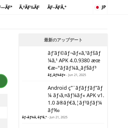
JP
Ƒ—ÃƑª
Ã‚²ÃƑ¼ÃƑ
ÃƑ–ÃƑ­Ã‚°
最新のアップデート
ãƒ‘ãƒ©ãƒ¬ãƒ«ã‚¹ãƒšãƒ
¼ã‚¹ APK 4.0.9380 æœ
€æ–°ãƒãƒ¼ã‚¸ãƒ§ãƒ³
ãƒ„ãƒ¼ãƒ«
- Jun 21, 2025
Android ç”¨ãƒãƒƒãƒ”ãƒ
¼ ãƒ›ã‚¤ãƒ¼ãƒ« APK v1.
1.0 ã®ãƒ€ã‚¦ãƒ³ãƒ­ãƒ¼
ãƒ‰
ãƒ¬ãƒ¼ã‚·ãƒ³ã‚°
- Jun 21, 2025