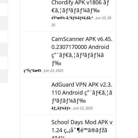
Chordify APK v1806 ãƒ
€ã‚¦ãƒ³ãƒ­ãƒ¼ãƒ‰
éŸ³æ¥½-ã‚ªãƒ¼ãƒ‡ã‚£ã‚ª
- Jun 23, 20
25
CamScanner APK v6.45.
0.2307170000 Android
ç”¨ãƒ€ã‚¦ãƒ³ãƒ­ãƒ¼ã
ƒ‰
ç”Ÿç”£æ€§
- Jun 23, 2025
AdGuard VPN APK v2.3.
110 Android ç”¨ãƒ€ã‚¦ã
ƒ³ãƒ­ãƒ¼ãƒ‰
ãƒ„ãƒ¼ãƒ«
- Jun 23, 2025
School Days Mod APK v
1.24 ç„¡åˆ¶é™ã®ãƒžã