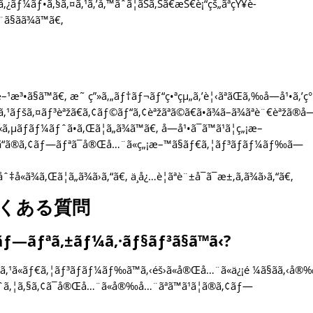
³ã‚¿ãƒ¼ãƒ•ã‚§ã‚¤ã‚¹ã‚’å‚™ãˆã¦ãŠã‚Šã€æŠ€è¡“çš„ãªçŸ¥è­
ã§ãã¾ã™ã€‚
æ–¹æ³•ã§ã™ã€‚ æ˜ ç”»ã‚„ãƒ†ãƒ¬ãƒ“ç•ªçµ„ã‚’è¦‹ãªãŒã‚‰å­—å¹•ã‚’ç°
ã‚¹ãƒšã‚¤ãƒ³èªžã€ã‚¢ãƒ©ãƒ“ã‚¢èªžãªã©ã€ã•ã¾ã–ã¾ãªè¨€èªžã®å­
ã‚µãƒãƒ¼ãƒˆã•ã‚Œã¦ã„ã¾ã™ã€‚ å­—å¹•ã¯ã™ã¹ã¦ç„¡æ–
ã€‚ ã“ã®ã‚¢ãƒ—ãƒªã¯å®Œå…¨ã«ç„¡æ–™ã§ãƒ€ã‚¦ãƒ³ãƒ­ãƒ¼ãƒ‰ã—
«ã¾ã‚Œã¦ã„ã¾ã›ã‚“ã€‚ ä¸å¿…è¦ãªè¨±å¯ã¯æ±‚ã‚ã¾ã›ã‚“ã€‚
くある質問
¢ãƒ—ãƒªã‚±ãƒ¼ã‚·ãƒ§ãƒ³ã§ã™ã‹?
¤ã‚¹ã«ãƒ€ã‚¦ãƒ³ãƒ­ãƒ¼ãƒ‰ã™ã‚‹éš›ã«å®Œå…¨ã«ä¿¡é ¼ã§ãã‚‹å
ãƒˆã‚¦ã‚§ã‚¢ã¯å®Œå…¨ã«å®‰å…¨ãªã™ã¹ã¦ã®ã‚¢ãƒ—