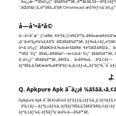
¨ã«ç„¡æ–™ã§ä½¿ç”¨ã§ãã¾ã™ã€‚ ã™ã£ãã‚Šã—ãŸã‚¤ãƒ
˜ãŒãªãã¦ã‚‚èª°ã§ã‚‚ã“ã® Chromecast æ©Ÿèƒ½ã‚’ä½¿ç”¨
å­—å¹•ãªã©
å­—å¹•ã¯æ˜ ç”»ã®è¨€èªžã‚’ç†è§£ã™ã‚‹ã®ã«æœ€é©ãª
¡å˜ã«èª­ã¿è¾¼ã‚€ã“ã¨ãŒã§ãã¾ã™ã€‚ ãƒ‰ã‚¤ãƒ„èªžã€
å¹•ã‚’ä½¿ç”¨ã§ãã€ã•ã‚‰ã«å¤šãã®è¨€èªžãŒå®Œå…¨ã«
™ã§åˆ©ç”¨ã§ãã‚‹ã®ã§æ°—è»½ã«åˆ©ç”¨ã§ãã¾ã™
ã¦ä½¿ç”¨ã§ãã¾ã™ã€‚ å®Œå…¨ã«å®‰å…¨ãªã‚¢ãƒ—
ãƒªã§ã‚ã‚Šã€æœ‰å®³ãªãƒ•ã‚¡ã‚¤ãƒ«ã‚„ãƒªãƒ³ã‚¯ã¯ä¸€åˆ‡å
よ
Q. Apkpure Apk ã¯ä¿¡é ¼ã§ãã‚‹ã‚
Apkpure Apk ã¯ã€Android ãƒ‘ãƒƒã‚±ãƒ¼ã‚¸ã‚’ãƒ‡ãƒã‚
¨ãªã‚¢ãƒ—ãƒªã‚±ãƒ¼ã‚·ãƒ§ãƒ³ã§ã‚ã‚Šã€ã“ã®ã‚½ãƒ•
ãƒªã‚±ãƒ¼ã‚·ãƒ§ãƒ³ã‚’æä¾›ã—ã¾ã™ã€‚