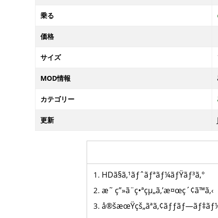
乗る
価格
サイズ
MOD情報
カテゴリー
更新
HDã§ã‚¹ãƒˆãƒªãƒ¼ãƒŸãƒ³ã‚°
æ˜ ç”»ã¨ç•ªçµ„ã‚’æ¤œç´¢ã™ã‚‹
å®šæœŸçš„ãªã‚¢ãƒƒãƒ—ãƒ‡ãƒ