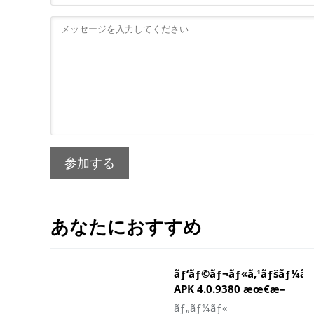
参加する
あなたにおすすめ
ãƒ‘ãƒ©ãƒ¬ãƒ«ã‚¹ãƒšãƒ¼ã‚¹
APK 4.0.9380 æœ€æ–
°ãƒãƒ¼ã‚¸ãƒ§ãƒ³
ãƒ„ãƒ¼ãƒ«