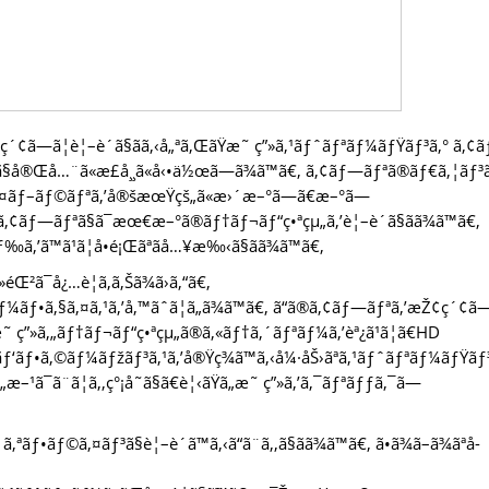
¢ã—ã¦è¦–è´ã§ãã‚‹å„ªã‚ŒãŸæ˜ ç”»ã‚¹ãƒˆãƒªãƒ¼ãƒŸãƒ³ã‚° ã‚¢
¸Šã§å®Œå…¨ã«æ­£å¸¸ã«å‹•ä½œã—ã¾ã™ã€‚ ã‚¢ãƒ—ãƒªã®ãƒ€ã‚¦ãƒ³
‚¤ãƒ–ãƒ©ãƒªã‚’å®šæœŸçš„ã«æ›´æ–°ã—ã€æ–°ã—
®ã‚¢ãƒ—ãƒªã§ã¯æœ€æ–°ã®ãƒ†ãƒ¬ãƒ“ç•ªçµ„ã‚’è¦–è´ã§ãã¾ã™ã€‚
’ã™ã¹ã¦å•é¡Œãªãå…¥æ‰‹ã§ãã¾ã™ã€‚
²ã¯å¿…è¦ã‚ã‚Šã¾ã›ã‚“ã€‚
ƒ•ã‚§ã‚¤ã‚¹ã‚’å‚™ãˆã¦ã„ã¾ã™ã€‚ ã“ã®ã‚¢ãƒ—ãƒªã‚’æŽ¢ç´¢ã
ã€‚ æ˜ ç”»ã‚„ãƒ†ãƒ¬ãƒ“ç•ªçµ„ã®ã‚«ãƒ†ã‚´ãƒªãƒ¼ã‚’èª¿ã¹ã¦ã€HD
ãŸãƒ‘ãƒ•ã‚©ãƒ¼ãƒžãƒ³ã‚¹ã‚’å®Ÿç¾ã™ã‚‹å¼·åŠ›ãªã‚¹ãƒˆãƒªãƒ¼ãƒŸãƒ
–¹ã¯ã¨ã¦ã‚‚ç°¡å˜ã§ã€è¦‹ãŸã„æ˜ ç”»ã‚’ã‚¯ãƒªãƒƒã‚¯ã—
•ãƒ©ã‚¤ãƒ³ã§è¦–è´ã™ã‚‹ã“ã¨ã‚‚ã§ãã¾ã™ã€‚ ã•ã¾ã–ã¾ãªå­