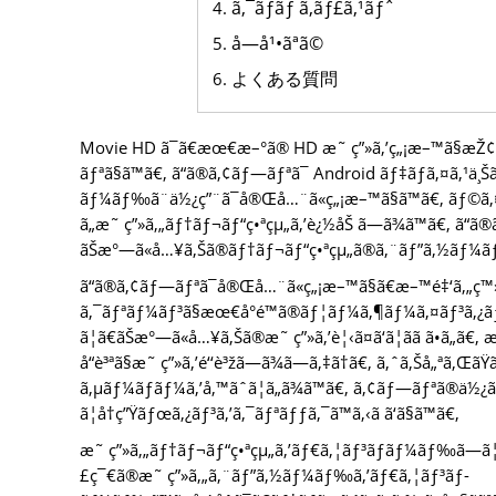
ã‚¯ãƒ­ãƒ ã‚­ãƒ£ã‚¹ãƒˆ
å­—å¹•ãªã©
よくある質問
Movie HD ã¯ã€æœ€æ–°ã® HD æ˜ ç”»ã‚’ç„¡æ–™ã§æŽ¢ç´
ãƒªã§ã™ã€‚ ã“ã®ã‚¢ãƒ—ãƒªã¯ Android ãƒ‡ãƒã‚¤ã‚¹ä
ãƒ¼ãƒ‰ã¨ä½¿ç”¨ã¯å®Œå…¨ã«ç„¡æ–™ã§ã™ã€‚ ãƒ©ã
ã„æ˜ ç”»ã‚„ãƒ†ãƒ¬ãƒ“ç•ªçµ„ã‚’è¿½åŠ ã—ã¾ã™ã€‚ ã“ã
ãŠæ°—ã«å…¥ã‚Šã®ãƒ†ãƒ¬ãƒ“ç•ªçµ„ã®ã‚¨ãƒ”ã‚½ãƒ¼ãƒ‰ã‚
ã“ã®ã‚¢ãƒ—ãƒªã¯å®Œå…¨ã«ç„¡æ–™ã§ã€æ–™é‡‘ã‚„ç™»éŒ
ã‚¯ãƒªãƒ¼ãƒ³ã§æœ€å°é™ã®ãƒ¦ãƒ¼ã‚¶ãƒ¼ã‚¤ãƒ³ã‚¿ãƒ¼ã
ã¦ã€ãŠæ°—ã«å…¥ã‚Šã®æ˜ ç”»ã‚’è¦‹ã¤ã‘ã¦ãã ã•ã„
å“è³ªã§æ˜ ç”»ã‚’é‘‘è³žã—ã¾ã—ã‚‡ã†ã€‚ ã‚ˆã‚Šå„ªã‚Œ
ã‚µãƒ¼ãƒãƒ¼ã‚’å‚™ãˆã¦ã„ã¾ã™ã€‚ ã‚¢ãƒ—ãƒªã®ä½¿ã„æ
ã¦å†ç”Ÿãƒœã‚¿ãƒ³ã‚’ã‚¯ãƒªãƒƒã‚¯ã™ã‚‹ã ã‘ã§ã™ã€‚
æ˜ ç”»ã‚„ãƒ†ãƒ¬ãƒ“ç•ªçµ„ã‚’ãƒ€ã‚¦ãƒ³ãƒ­ãƒ¼ãƒ‰ã—ã¦ã‚ªãƒ
£ç¯€ã®æ˜ ç”»ã‚„ã‚¨ãƒ”ã‚½ãƒ¼ãƒ‰ã‚’ãƒ€ã‚¦ãƒ³ãƒ­