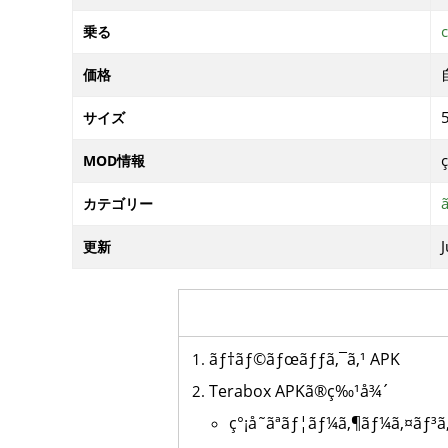
乗る
価格
サイズ
ç
MOD情報
カテゴリー
J
更新
ãƒ†ãƒ©ãƒœãƒƒã‚¯ã‚¹ APK
Terabox APKã®ç‰¹å¾´
ç°¡å˜ãªãƒ¦ãƒ¼ã‚¶ãƒ¼ã‚¤ãƒ³