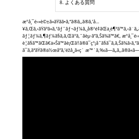
よくある質問
æºå¸¯é›»è©±ã«ãŸãã•ã‚“ã®ã‚‚ã®ã‚’å…
¥ã‚Œã‚‹ãŸã³ã«ã‚¹ãƒˆãƒ¬ãƒ¼ã‚¸å®¹é‡ãŒä¸è¶³ã™ã‚‹ã¨ã
ãƒ¦ãƒ¼ã‚¶ãƒ¼ã§ã‚ã‚Œã°ã‚ˆãèµ·ã“ã‚Šã¾ã™ã€‚ æºå
è¦ã§ã™ãŒã€ä»Šã™ãè¡Œã†ã®ã¯ç°¡å˜ã§ã¯ã‚ã‚Šã¾ã›ã‚
ã¯ã‚ãªãŸã®ä½œå“ã‚’éžå¸¸ã«ç´ æ™´ã‚‰ã—ã„ã‚‚ã®ã«ã