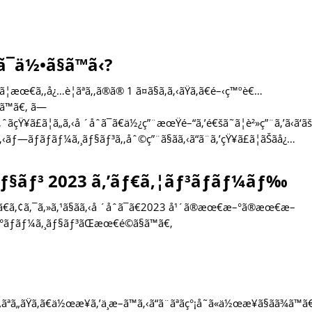
¯ä½•ã§ã™ã‹?
¦æœ€ã‚‚å¿…è¦ãªã‚‚ã®ã® 1 ã¤ã§ã‚ã‚‹ãŸã‚ã€é–‹ç™ºè€…
§ã™ã€‚ ã—
çŸ¥ã£ã¦ã„ã‚‹å ´åˆã¯ã€ä½¿ç”¨æœŸé–“ã‚’é€šã˜ã¦è²»ç”¨ã‚’ã‹ã‘ã
ãƒ—ãƒ­ãƒãƒ¼ã‚¸ãƒ§ãƒ³ã‚‚åˆ©ç”¨ã§ãã‚‹ã“ã¨ã‚’çŸ¥ã£ã¦ãŠãå¿…
ƒ§ãƒ³ 2023 ã‚’ãƒ€ã‚¦ãƒ³ãƒ­ãƒ¼ãƒ‰
Œã€ã‚¢ã‚¯ã‚»ã‚¹ã§ãã‚‹å ´åˆã¯ã€2023 å¹´ã®æœ€æ–°ã®æœ€æ–
°ãƒãƒ¼ã‚¸ãƒ§ãƒ³ãŒæœ€é©ã§ã™ã€‚
ãªã„ãŸã‚ã€ä½œæ¥­ã‚’ä¸­æ–­ã™ã‚‹ã“ã¨ãªãç°¡å˜ã«ä½œæ¥­ã§ãã¾ã™ã