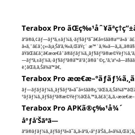
Terabox Pro ãŒç‰¹åˆ¥ãªç†ç”±ã
ã“ã®ã‚¢ãƒ—ãƒªã‚±ãƒ¼ã‚·ãƒ§ãƒ³ã¯ã€å¤šãã®äººã«ã¨ã£ã
ã«ã‚ˆã£ã¦ç«‹ã¡ä¸Šã’ã‚‰ã‚ŒãŸç´ æ™´ã‚‰ã—ã„ã‚‚ã®ã
ãŸãŒã£ã¦ã€æœ€åˆã®ãƒãƒ¼ã‚¸ãƒ§ãƒ³ã®æ©Ÿèƒ½ã‚’ã‚ˆã
—ãƒªã‚±ãƒ¼ã‚·ãƒ§ãƒ³ã®ã™ã¹ã¦ã®åˆ©ç‚¹ã‚’äº«å—ã§ãã‚‹
è¦ãŒã‚ã‚Šã¾ã™ã€‚
Terabox Pro æœ€æ–°ãƒãƒ¼ã‚¸ã
ãƒ—ãƒ­ãƒãƒ¼ã‚¸ãƒ§ãƒ³ã«ã¯å¤šãã®ç‚¹ãŒã‚ã‚Šã¾ã™ã
°ãƒãƒ¼ã‚¸ãƒ§ãƒ³ã®æ©Ÿèƒ½ãŒå‚™ã‚ã£ã¦ã„ã‚‹æœ€æ–
Terabox Pro APKã®ç‰¹å¾´
åºƒå‘Šãªã—
ã“ã®ãƒãƒ¼ã‚¸ãƒ§ãƒ³ã«ã¯ã„ã‹ãªã‚‹åºƒå‘Šã‚‚å«ã¾ã‚Œã¦ã„