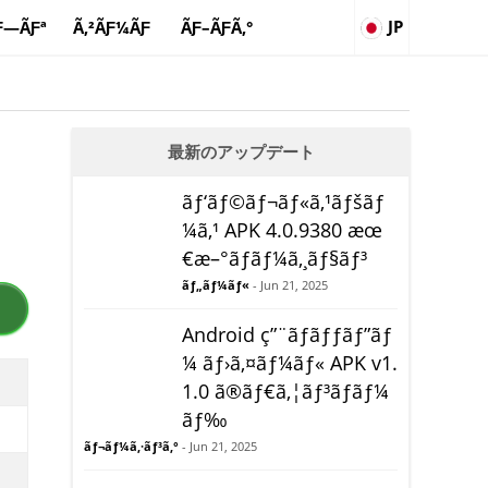
JP
Ƒ—ÃƑª
Ã‚²ÃƑ¼ÃƑ
ÃƑ–ÃƑ­Ã‚°
最新のアップデート
ãƒ‘ãƒ©ãƒ¬ãƒ«ã‚¹ãƒšãƒ
¼ã‚¹ APK 4.0.9380 æœ
€æ–°ãƒãƒ¼ã‚¸ãƒ§ãƒ³
ãƒ„ãƒ¼ãƒ«
- Jun 21, 2025
Android ç”¨ãƒãƒƒãƒ”ãƒ
¼ ãƒ›ã‚¤ãƒ¼ãƒ« APK v1.
1.0 ã®ãƒ€ã‚¦ãƒ³ãƒ­ãƒ¼
ãƒ‰
ãƒ¬ãƒ¼ã‚·ãƒ³ã‚°
- Jun 21, 2025