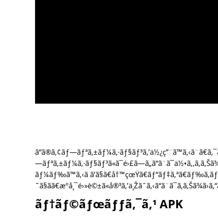
ã“ã®ã‚¢ãƒ—ãƒªã‚±ãƒ¼ã‚·ãƒ§ãƒ³ã‚’ä½¿ç”¨ã™ã‚‹ã¨ã€ã‚¯ã
—ãƒªã‚±ãƒ¼ã‚·ãƒ§ãƒ³ã«ã¯é›£ã—ã„ã“ã¨ã¯ä½•ã‚‚ã‚ã‚Šã
ãƒ¼ãƒ‰ã™ã‚‹ã ã‘ã§ã€å†™çœŸã€ãƒ“ãƒ‡ã‚ªã€ãƒ‰ã‚­ãƒ¥ã
˜ã§ãã€æºå¸¯é›»è©±ã«å®³ã‚’ä¸Žãˆã‚‹ã“ã¨ã¯ã‚ã‚Šã¾ã›ã‚
ãƒ†ãƒ©ãƒœãƒƒã‚¯ã‚¹ APK