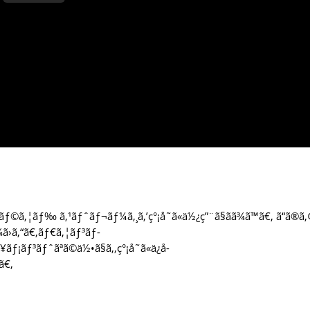
ƒ©ã‚¦ãƒ‰ ã‚¹ãƒˆãƒ¬ãƒ¼ã‚¸ã‚’ç°¡å˜ã«ä½¿ç”¨ã§ãã¾ã™ã€‚ ã“ã®ã
¾ã›ã‚“ã€‚ãƒ€ã‚¦ãƒ³ãƒ­
ƒ¡ãƒ³ãƒˆãªã©ä½•ã§ã‚‚ç°¡å˜ã«ä¿å­
“ã€‚