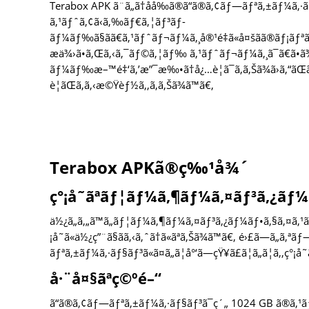
Terabox APK ã¨ã„ã†åå‰ã®ã“ã®ã‚¢ãƒ—ãƒªã‚±ãƒ¼ã
ã‚¹ãƒˆã‚¢ã‹ã‚‰ãƒ€ã‚¦ãƒ³ãƒ­
ãƒ¼ãƒ‰ã§ãã€ã‚¹ãƒˆãƒ¬ãƒ¼ã‚¸å®¹é‡ã«å¤šãã®ãƒ¡ãƒªãƒƒã
æä¾›ã•ã‚Œã‚‹ã‚¯ãƒ©ã‚¦ãƒ‰ ã‚¹ãƒˆãƒ¬ãƒ¼ã‚¸ã¯ã€ã•ã
ãƒ¼ãƒ‰æ–™é‡‘ã‚’æ”¯æ‰•ã†å¿…è¦ã¯ã‚ã‚Šã¾ã›ã‚“ã
è¦ãŒã‚ã‚‹æ©Ÿèƒ½ã‚‚ã‚ã‚Šã¾ã™ã€‚
Terabox APKã®ç‰¹å¾´
ç°¡å˜ãªãƒ¦ãƒ¼ã‚¶ãƒ¼ã‚¤ãƒ³ã‚¿ãƒ¼
ä½¿ã„ã‚„ã™ã„ãƒ¦ãƒ¼ã‚¶ãƒ¼ã‚¤ãƒ³ã‚¿ãƒ¼ãƒ•ã‚§ã‚¤ã‚¹ã«ã
¡å˜ã«ä½¿ç”¨ã§ãã‚‹ã‚ˆã†ã«ãªã‚Šã¾ã™ã€‚ é›£ã—ã„ã‚ªãƒ
ãƒªã‚±ãƒ¼ã‚·ãƒ§ãƒ³ã«ã¤ã„ã¦å°‘ã—çŸ¥ã£ã¦ã„ã¦ã‚‚ç°¡å˜
å·¨å¤§ãªç©ºé–“
ã“ã®ã‚¢ãƒ—ãƒªã‚±ãƒ¼ã‚·ãƒ§ãƒ³ã¯ç´„ 1024 GB ã®ã‚¹ã