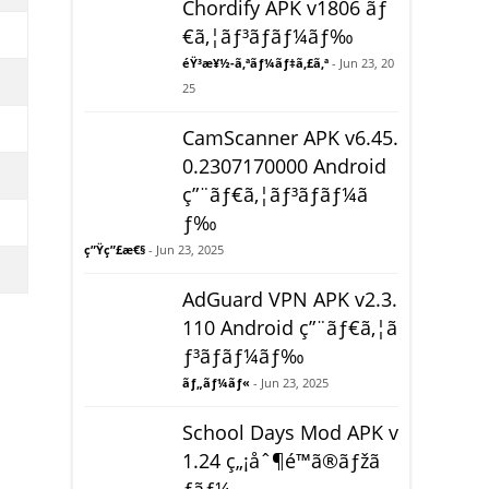
Chordify APK v1806 ãƒ
€ã‚¦ãƒ³ãƒ­ãƒ¼ãƒ‰
éŸ³æ¥½-ã‚ªãƒ¼ãƒ‡ã‚£ã‚ª
- Jun 23, 20
25
CamScanner APK v6.45.
0.2307170000 Android
ç”¨ãƒ€ã‚¦ãƒ³ãƒ­ãƒ¼ã
ƒ‰
ç”Ÿç”£æ€§
- Jun 23, 2025
AdGuard VPN APK v2.3.
110 Android ç”¨ãƒ€ã‚¦ã
ƒ³ãƒ­ãƒ¼ãƒ‰
ãƒ„ãƒ¼ãƒ«
- Jun 23, 2025
School Days Mod APK v
1.24 ç„¡åˆ¶é™ã®ãƒžã