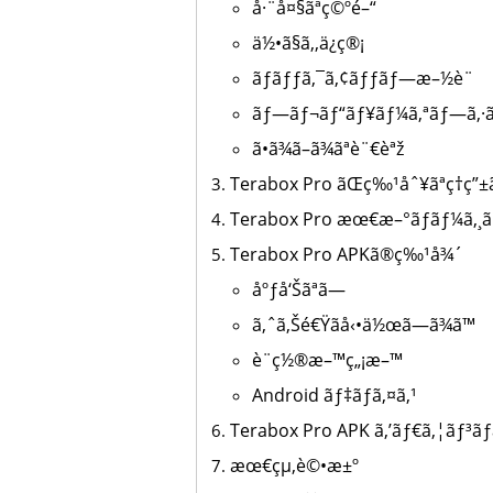
å·¨å¤§ãªç©ºé–“
ä½•ã§ã‚‚ä¿ç®¡
ãƒãƒƒã‚¯ã‚¢ãƒƒãƒ—æ–½è¨­
ãƒ—ãƒ¬ãƒ“ãƒ¥ãƒ¼ã‚ªãƒ—ã‚·ã
ã•ã¾ã–ã¾ãªè¨€èªž
Terabox Pro ãŒç‰¹åˆ¥ãªç†ç”±ã
Terabox Pro æœ€æ–°ãƒãƒ¼ã‚¸ã
Terabox Pro APKã®ç‰¹å¾´
åºƒå‘Šãªã—
ã‚ˆã‚Šé€Ÿãå‹•ä½œã—ã¾ã™
è¨­ç½®æ–™ç„¡æ–™
Android ãƒ‡ãƒã‚¤ã‚¹
Terabox Pro APK ã‚’ãƒ€ã‚¦ãƒ³ãƒ
æœ€çµ‚è©•æ±º