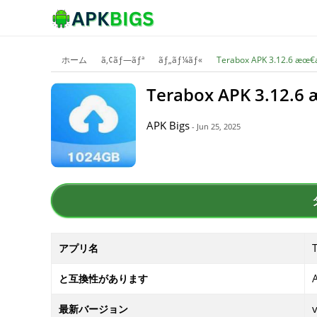
ホーム
ã‚¢ãƒ—ãƒª
ãƒ„ãƒ¼ãƒ«
Terabox APK 3.12.6 æœ€
Terabox APK 3.12.6
APK Bigs
- Jun 25, 2025
アプリ名
と互換性があります
最新バージョン