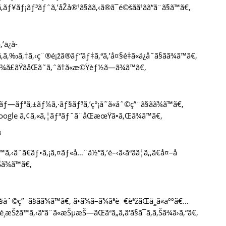
­ãƒ¥ãƒ¡ãƒ³ãƒˆã‚’åŽå®¹ã§ãã‚‹ã®ã¯é©šãã¹ãã“ã¨ã§ã™ã€‚
’ä¿å­
ã‚ã‚‰ã‚†ã‚‹ç¨®é¡žã®ãƒ“ãƒ‡ã‚ªã‚’å¤§é‡ã«ä¿å­˜ã§ãã¾ã™ã€‚
¾ã£ãŸãåŒã˜ã‚ˆã†ã«æ©Ÿèƒ½ã—ã¾ã™ã€‚
ãƒ—ãƒªã‚±ãƒ¼ã‚·ãƒ§ãƒ³ã‚’ç°¡å˜ã«åˆ©ç”¨ã§ãã¾ã™ã€‚
Google ã‚¢ã‚«ã‚¦ãƒ³ãƒˆã¨åŒæœŸã•ã‚Œã¾ã™ã€‚
³
ã¨ã€ãƒ•ã‚¡ã‚¤ãƒ«å…¨ä½“ã‚’é–‹ã‹ãªãã¦ã‚‚ã€å¤–å
‚Šã¾ã™ã€‚
åˆ©ç”¨ã§ãã¾ã™ã€‚ ã•ã¾ã–ã¾ãªè¨€èªžãŒå¸¸ã«äººã€…
æŠžã™ã‚‹ã“ã¨ã«æŠµæŠ—ãŒãªã„ã‚ã‘ã§ã¯ã‚ã‚Šã¾ã›ã‚“ã€‚