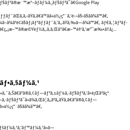
‚·ãƒ§ãƒ³ã®æ¨™æº–ãƒãƒ¼ã‚¸ãƒ§ãƒ³ã¯ã€Google Play
ƒˆãŒã‚ã‚‹ãŸã‚ã€ã™ãã«ä½¿ç”¨ã‚’é–‹å§‹ã§ãã¾ã™ã€‚
¾ã–ã¾ãªé¢ã§ãƒ¡ãƒªãƒƒãƒˆã‚’ã‚‚ãŸã‚‰ã—ã¾ã™ã€‚ ãƒ€ã‚¦ãƒ³ãƒ­
Œã€ç„¡æ–™ã®æ©Ÿèƒ½ã‚‚ã‚ã‚Œã°ã€æ–™é‡‘ã‚’æ”¯æ‰•ã†å¿…
ãƒ•ã‚§ãƒ¼ã‚¹
‚ˆã‚Šã€ã“ã®ã‚¢ãƒ—ãƒªã‚±ãƒ¼ã‚·ãƒ§ãƒ³ã‚’å•é¡Œãªãç°
—ã‚·ãƒ§ãƒ³ã¯å«ã¾ã‚Œã¦ã„ãªã„ãŸã‚ã€ã“ã®ã‚¢ãƒ—
ã«ä½¿ç”¨ã§ãã¾ã™ã€‚
ƒšãƒ¼ã‚¹ã‚’ãƒ™ãƒ¼ã‚¹ã«ã—