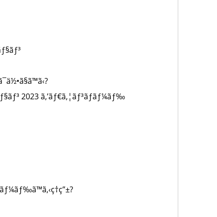
ƒ§ãƒ³
¯ä½•ã§ã™ã‹?
ƒ§ãƒ³ 2023 ã‚’ãƒ€ã‚¦ãƒ³ãƒ­ãƒ¼ãƒ‰
­ãƒ¼ãƒ‰ã™ã‚‹ç†ç”±?