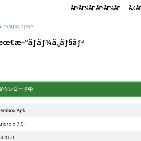
ÃƑ›ÃƑ¼ÃƑ ÃƑ›ÃƑ¼ÃƑ
Ã‚¢Ã
æ–°ãƒãƒ¼ã‚¸ãƒ§ãƒ³
 æœ€æ–°ãƒãƒ¼ã‚¸ãƒ§ãƒ³
ダウンロード中
Terabox Apk
Android 7.0+
v3.41.0