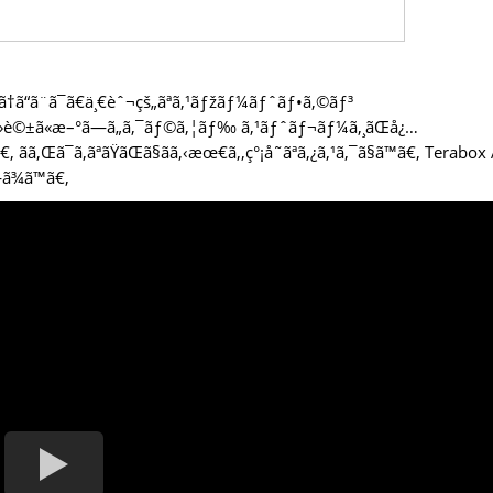
„ã†ã“ã¨ã¯ã€ä¸€èˆ¬çš„ãªã‚¹ãƒžãƒ¼ãƒˆãƒ•ã‚©ãƒ³
¸¯é›»è©±ã«æ–°ã—ã„ã‚¯ãƒ©ã‚¦ãƒ‰ ã‚¹ãƒˆãƒ¬ãƒ¼ã‚¸ãŒå¿…
“ã€‚ ãã‚Œã¯ã‚ãªãŸãŒã§ãã‚‹æœ€ã‚‚ç°¡å˜ãªã‚¿ã‚¹ã‚¯ã§ã™ã€‚ Terabo
—ã¾ã™ã€‚