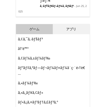
ƒãƒ¼
ã‚·ãƒŸãƒ¥ãƒ¬ãƒ¼ã‚·ãƒ§ãƒ³
- Jun 25, 2
025
ゲーム
アプリ
ã‚¢ã‚¯ã‚·ãƒ§ãƒ³
å†’é™º
ã‚¢ãƒ¼ã‚±ãƒ¼ãƒ‰
ãƒ“ãƒ‡ã‚ªãƒ—ãƒ¬ãƒ¼ãƒ¤ãƒ¼ã¨ç·¨é›†è€
…
ã‚«ãƒ¼ãƒ‰
ã‚«ã‚¸ãƒ¥ã‚¢ãƒ«
ãƒ•ã‚¡ã‚¤ãƒ³ãƒ†ã‚£ãƒ³ã‚°