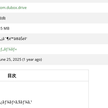
com.dubox.drive
自由
55 MB
„¡åˆ¶é™ã®ãŠé‡‘
ãƒ„ãƒ¼ãƒ«
une 25, 2025 (1 year ago)
目次
ã‚¿ãƒ¼ãƒ•ã‚§ãƒ¼ã‚¹