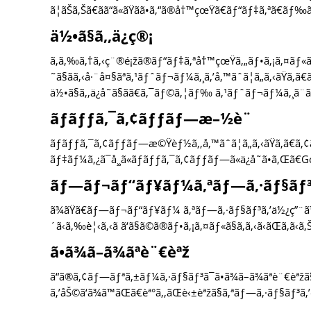
ã¦ãŠã‚Šã€ãã“ã«ãŸãã•ã‚“ã®å†™çœŸã€ãƒ“ãƒ‡ã‚ªã€ãƒ‰ã‚
ä½•ã§ã‚‚ä¿ç®¡
ã‚ã‚‰ã‚†ã‚‹ç¨®é¡žã®ãƒ“ãƒ‡ã‚ªå†™çœŸã‚„ãƒ•ã‚¡ã‚¤ãƒ«ã‚
˜ã§ãã‚‹å·¨å¤§ãªã‚¹ãƒˆãƒ¬ãƒ¼ã‚¸ã‚’å‚™ãˆã¦ã„ã‚‹ãŸã‚ã€
ä½•ã§ã‚‚ä¿å­˜ã§ãã€ã‚¯ãƒ©ã‚¦ãƒ‰ ã‚¹ãƒˆãƒ¬ãƒ¼ã‚¸ã¨ã
ãƒãƒƒã‚¯ã‚¢ãƒƒãƒ—æ–½è¨­
ãƒãƒƒã‚¯ã‚¢ãƒƒãƒ—æ©Ÿèƒ½ã‚‚å‚™ãˆã¦ã„ã‚‹ãŸã‚ã€ã‚¢
ãƒ‡ãƒ¼ã‚¿ã¯å¸¸ã«ãƒãƒƒã‚¯ã‚¢ãƒƒãƒ—ã«ä¿å­˜ã•ã‚Œã€
ãƒ—ãƒ¬ãƒ“ãƒ¥ãƒ¼ã‚ªãƒ—ã‚·ãƒ§ãƒ
ã¾ãŸã€ãƒ—ãƒ¬ãƒ“ãƒ¥ãƒ¼ ã‚ªãƒ—ã‚·ãƒ§ãƒ³ã‚’ä½¿ç”¨ã™ã‚‹
´ã‹ã‚‰è¦‹ã‚‹ã ã‘ã§ã©ã®ãƒ•ã‚¡ã‚¤ãƒ«ã§ã‚ã‚‹ã‹ãŒã‚ã‹ã
ã•ã¾ã–ã¾ãªè¨€èªž
ã“ã®ã‚¢ãƒ—ãƒªã‚±ãƒ¼ã‚·ãƒ§ãƒ³ã¯ã•ã¾ã–ã¾ãªè¨€èªžã§
ã‚’åŠ©ã‘ã¾ã™ãŒã€èª°ã‚‚ãŒè‹±èªžã§ã‚ªãƒ—ã‚·ãƒ§ãƒ³ã‚’é¸