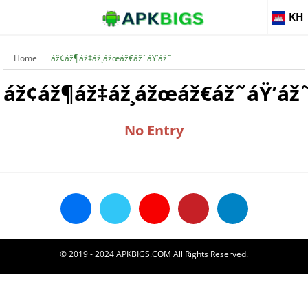
KH
Home
áž¢áž¶áž‡áž¸ážœáž€áž˜áŸ’áž˜
áž¢áž¶áž‡áž¸ážœáž€áž˜áŸ’áž
No Entry
© 2019 - 2024 APKBIGS.COM All Rights Reserved.