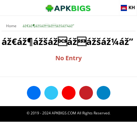
KH
Home
áž€áž¶ážšážážážšáž¼áž”
áž€áž¶ážšážážážšáž¼áž”
No Entry
© 2019 - 2024 APKBIGS.COM All Rights Reserved.