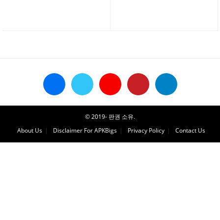
© 2019- 판권 소유.
About Us
Disclaimer For APKBigs
Privacy Policy
Contact Us