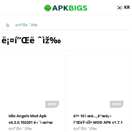
KR
집
ë¡¤í”Œë ˆìž‰
ë¡¤í”Œë ˆìž‰
Idle Angels Mod Apk
ë²¤ 10 ì œë…¸ë“œë¡¬
v4.3.0.102201 ë¬´ì œí•œ
í”ŒëŸ¬ìŠ¤ MOD APK v1.7.1
ë¡¤í”Œë ˆìž‰
ë¡¤í”Œë ˆìž‰
ëˆ/ë³´ì„
ë¬´ì œí•œ ë™ì „