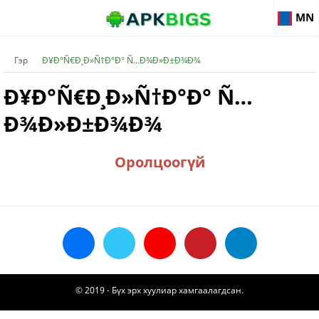
MN
Гэр
Ð¥Ð°Ñ€Ð¸Ð»Ñ†Ð°Ð° Ñ…Ð¾Ð»Ð±Ð¾Ð¾
Ð¥Ð°Ñ€Ð¸Ð»Ñ†Ð°Ð° Ñ…
Ð¾Ð»Ð±Ð¾Ð¾
Оролцоогүй
© 2019 - Бүх эрх хуулиар хамгаалагдсан.