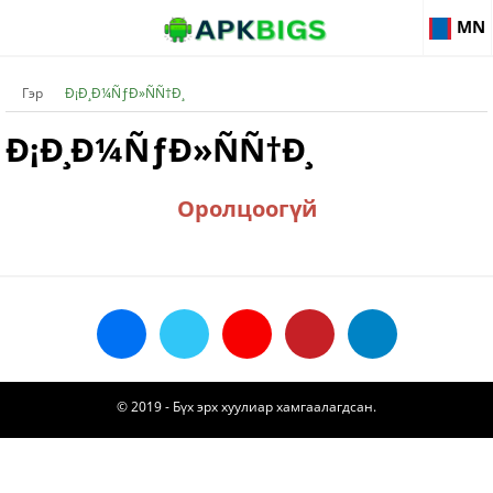
MN
Гэр
Ð¡Ð¸Ð¼ÑƒÐ»ÑÑ†Ð¸
Ð¡Ð¸Ð¼ÑƒÐ»ÑÑ†Ð¸
Оролцоогүй
© 2019 - Бүх эрх хуулиар хамгаалагдсан.