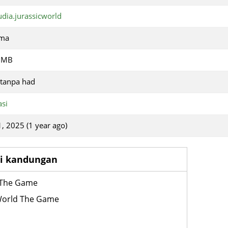
dia.jurassicworld
uma
 MB
tanpa had
asi
1, 2025 (1 year ago)
si kandungan
d The Game
World The Game