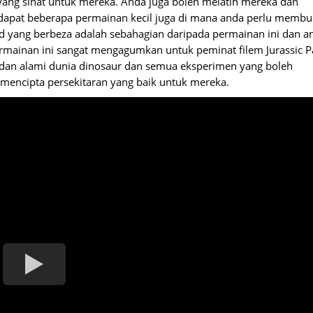
ang sihat untuk mereka. Anda juga boleh melatih mereka dan
erdapat beberapa permainan kecil juga di mana anda perlu memb
 yang berbeza adalah sebahagian daripada permainan ini dan a
rmainan ini sangat mengagumkan untuk peminat filem Jurassic P
 dan alami dunia dinosaur dan semua eksperimen yang boleh
encipta persekitaran yang baik untuk mereka.