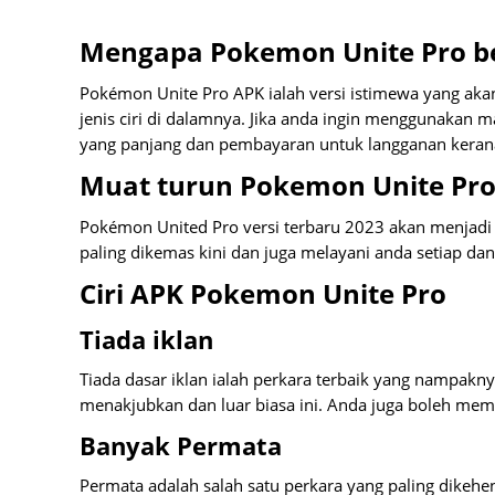
Mengapa Pokemon Unite Pro be
Pokémon Unite Pro APK ialah versi istimewa yang ak
jenis ciri di dalamnya. Jika anda ingin menggunakan
yang panjang dan pembayaran untuk langganan kerana
Muat turun Pokemon Unite Pro 
Pokémon United Pro versi terbaru 2023 akan menjadi 
paling dikemas kini dan juga melayani anda setiap dan
Ciri APK Pokemon Unite Pro
Tiada iklan
Tiada dasar iklan ialah perkara terbaik yang nampak
menakjubkan dan luar biasa ini. Anda juga boleh memu
Banyak Permata
Permata adalah salah satu perkara yang paling dike