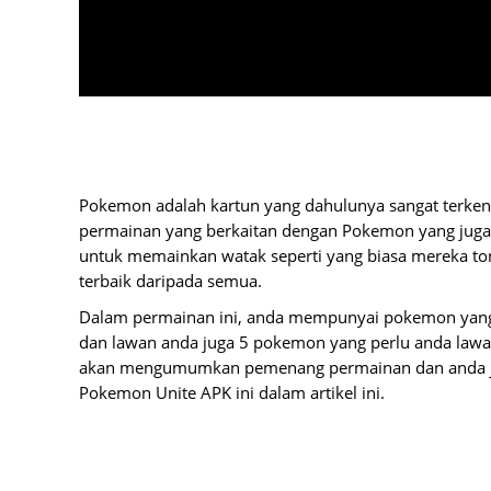
Pokemon adalah kartun yang dahulunya sangat terkena
permainan yang berkaitan dengan Pokemon yang juga 
untuk memainkan watak seperti yang biasa mereka to
terbaik daripada semua.
Dalam permainan ini, anda mempunyai pokemon yang 
dan lawan anda juga 5 pokemon yang perlu anda law
akan mengumumkan pemenang permainan dan anda ju
Pokemon Unite APK ini dalam artikel ini.