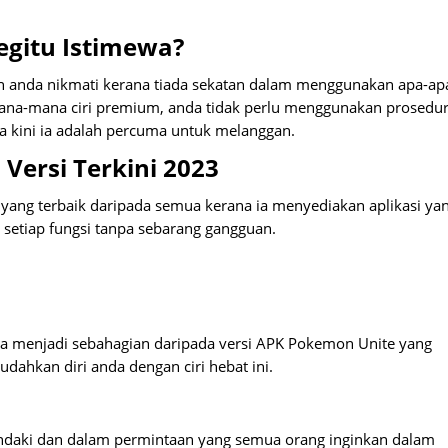
gitu Istimewa?
an anda nikmati kerana tiada sekatan dalam menggunakan apa-ap
 mana-mana ciri premium, anda tidak perlu menggunakan prosedu
 kini ia adalah percuma untuk melanggan.
Versi Terkini 2023
yang terbaik daripada semua kerana ia menyediakan aplikasi ya
 setiap fungsi tanpa sebarang gangguan.
nya menjadi sebahagian daripada versi APK Pokemon Unite yang
dahkan diri anda dengan ciri hebat ini.
hendaki dan dalam permintaan yang semua orang inginkan dalam