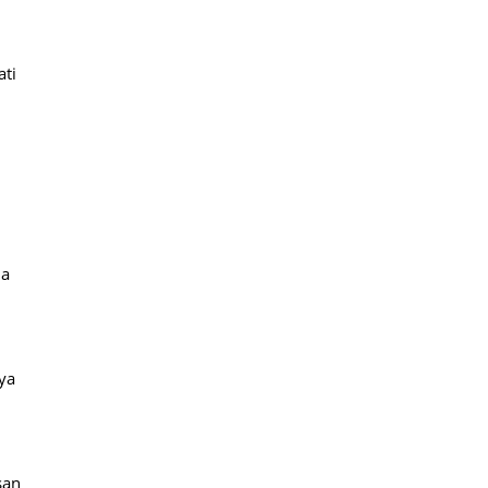
ati
ma
ya
san