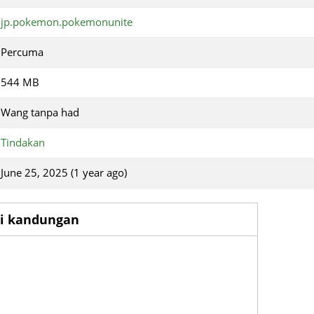
jp.pokemon.pokemonunite
Percuma
544 MB
Wang tanpa had
Tindakan
June 25, 2025 (1 year ago)
si kandungan