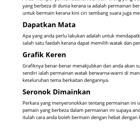
yang berbeza di dunia kerana ia adalah permainan be
untuk bermain kerana kini ciri sembang suara juga m
Dapatkan Mata
Apa yang anda perlu lakukan adalah untuk mendapa
salah satu faedah kerana dapat memilih watak dan pe
Grafik Keren
Grafiknya benar-benar menakjubkan dan anda akan s
sendiri ialah permainan watak berwarna-warni di man
keseluruhan tema berkaitan dengannya.
Seronok Dimainkan
Perkara yang menyeronokkan tentang permainan ini 
pemain yang berbeza dalam permainan ini supaya and
itulah cara anda boleh bermain dengan hebat dengan 