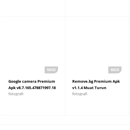
Google camera Premium
Remove.bg Premium Apk
Apk v8.7.165.478871997.18
v1.1.4 Muat Turun
fotografi
fotografi
Wang
Percuma