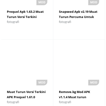
Prequel Apk 1.63.2 Muat
Snapseed Apk v2.19 Muat
Turun Versi Terkini
Turun Percuma Untuk
fotografi
fotografi
Android
Muat Turun Versi Terkini
Remove.bg Mod APK
APK Prequel 1.61.0
v1.1.4 Muat turun
fotografi
fotografi