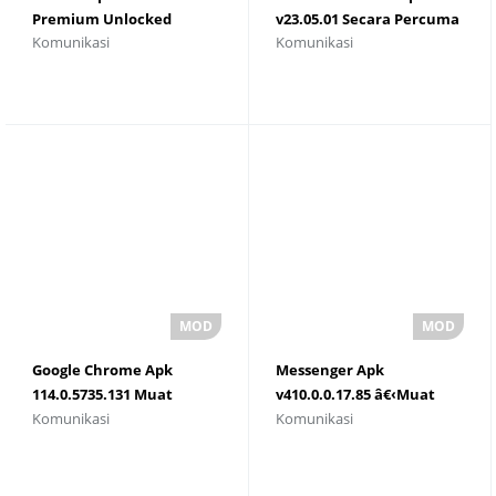
Premium Unlocked
v23.05.01 Secara Percuma
Komunikasi
Komunikasi
Untuk Android
Google Chrome Apk
Messenger Apk
114.0.5735.131 Muat
v410.0.0.17.85 â€‹Muat
Komunikasi
Komunikasi
Turun Versi Terkini
turun 2023