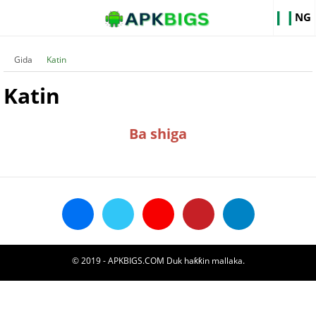
NG
Gida
Katin
Katin
Ba shiga
© 2019 - APKBIGS.COM Duk haƙƙin mallaka.