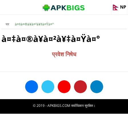
NP
घर
à¤‡à¤®à¥à¤²à¥‡à¤Ÿà¤°
à¤‡à¤®à¥à¤²à¥‡à¤Ÿà¤°
प्रवेश निषेध
© 2019 - APKBIGS.COM सर्वाधिकार सुरक्षित।