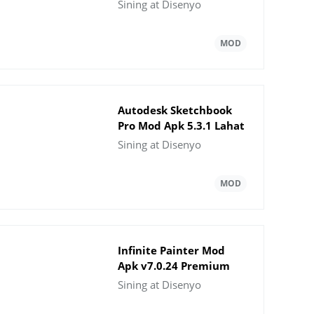
Download
Sining at Disenyo
Autodesk Sketchbook
Pro Mod Apk 5.3.1 Lahat
ay Na-unlock
Sining at Disenyo
Infinite Painter Mod
Apk v7.0.24 Premium
Unlocked
Sining at Disenyo