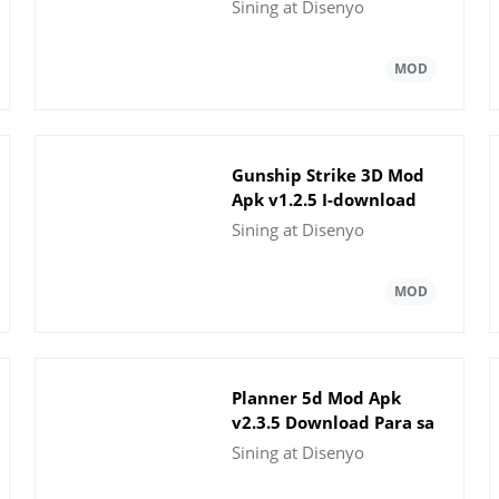
Download
Sining at Disenyo
Gunship Strike 3D Mod
Apk v1.2.5 I-download
ang Walang limitasyong
Sining at Disenyo
mga Scrap
Planner 5d Mod Apk
v2.3.5 Download Para sa
Android
Sining at Disenyo