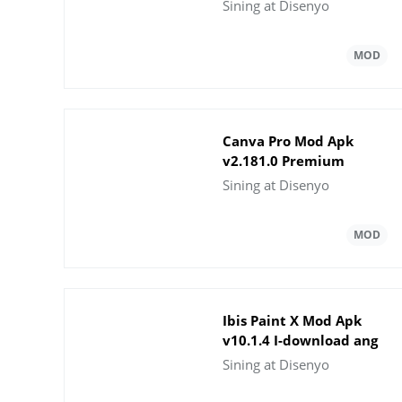
Pinakabagong Bersyon
Sining at Disenyo
2023
Canva Pro Mod Apk
v2.181.0 Premium
Unlocked
Sining at Disenyo
Ibis Paint X Mod Apk
v10.1.4 I-download ang
Prime Membership
Sining at Disenyo
Unlocked