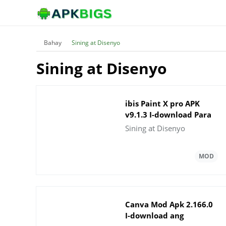
Bahay
Sining at Disenyo
Sining at Disenyo
ibis Paint X pro APK
v9.1.3 I-download Para
sa Android
Sining at Disenyo
Canva Mod Apk 2.166.0
I-download ang