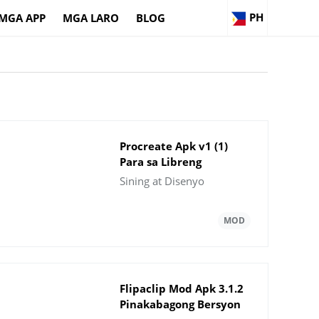
PH
MGA APP
MGA LARO
BLOG
Procreate Apk v1 (1)
Para sa Libreng
Download ng Android
Sining at Disenyo
Flipaclip Mod Apk 3.1.2
Pinakabagong Bersyon