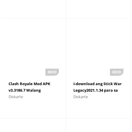
Walang Mga Ad Para sa
download
Android
Clash Royale Mod APK
I-download ang Stick War
v3.3186.7 Walang
Legacy2021.1.34 para sa
Diskarte
Diskarte
limitasyong Pera Elixir at
Android
Gems - Clash Royale