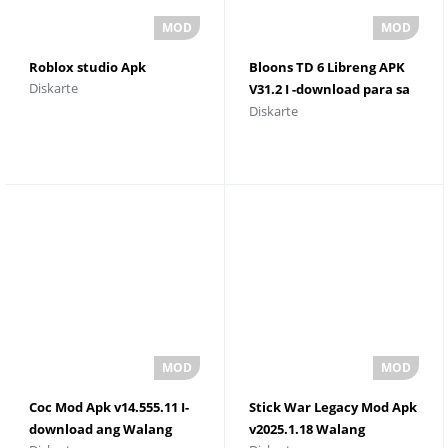
Roblox studio Apk
Bloons TD 6 Libreng APK
Diskarte
V31.2 I -download para sa
Diskarte
Android
Coc Mod Apk v14.555.11 I-
Stick War Legacy Mod Apk
download ang Walang
v2025.1.18 Walang