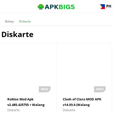
PH
Bahay
Diskarte
Diskarte
Roblox Mod Apk
Clash of Clans MOD APK
v2.485.425755 + Walang
v14.93.6 (Walang
Diskarte
Diskarte
limitasyong Robux +
limitasyong Pera) I-