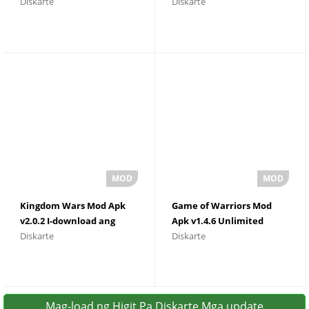
Diskarte
Diskarte
limitasyong Lahat - Coc
limitasyong Lahat
Kingdom Wars Mod Apk
Game of Warriors Mod
v2.0.2 I-download ang
Apk v1.4.6 Unlimited
Diskarte
Diskarte
Walang limitasyong Pera
Money Gems Download
Mag-load ng Higit Pa Diskarte Mga update