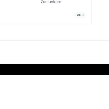
DescÄƒrcare 2023
Comunicare