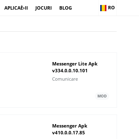
RO
APLICAÈ›II
JOCURI
BLOG
Messenger Lite Apk
v334.0.0.10.101
DescÄƒrcaÈ›i pentru
Comunicare
Android
Messenger Apk
v410.0.0.17.85