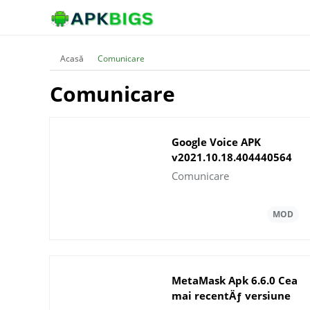
Acasă
Comunicare
Comunicare
Google Voice APK
v2021.10.18.404440564
DescÄƒrcaÈ›i pentru
Comunicare
Android
MetaMask Apk 6.6.0 Cea
mai recentÄƒ versiune