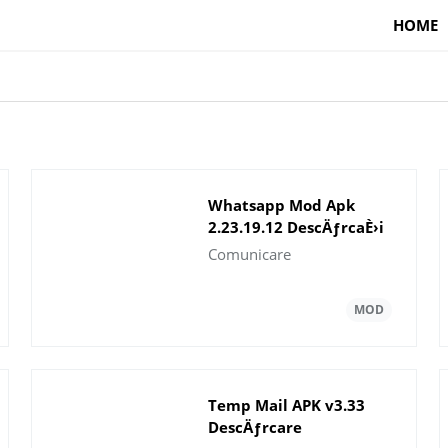
HOME
Whatsapp Mod Apk
2.23.19.12 DescÄƒrcaÈ›i
cea mai recentÄƒ
Comunicare
versiune 2023
Temp Mail APK v3.33
DescÄƒrcare