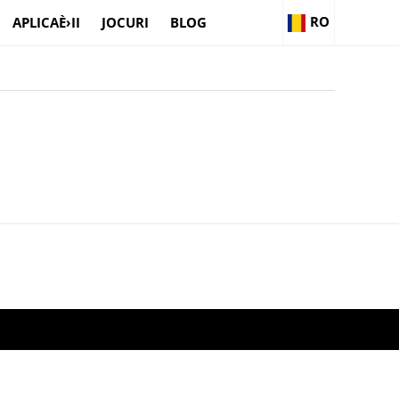
RO
APLICAÈ›II
JOCURI
BLOG