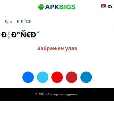
RS
Кућа
Ð¦Ð°Ñ€Ð´
Ð¦Ð°Ñ€Ð´
Забрањен улаз
© 2019 - Сва права задржана.