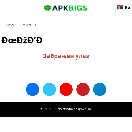
RS
Кућа
ÐœÐžÐ‘Ð
ÐœÐžÐ‘Ð
Забрањен улаз
© 2019 - Сва права задржана.