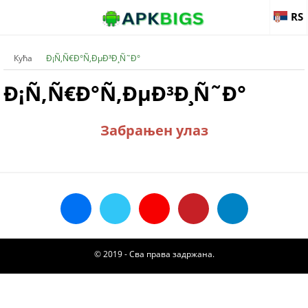
RS
Кућа
Ð¡Ñ‚Ñ€Ð°Ñ‚ÐµÐ³Ð¸Ñ˜Ð°
Ð¡Ñ‚Ñ€Ð°Ñ‚ÐµÐ³Ð¸Ñ˜Ð°
Забрањен улаз
© 2019 - Сва права задржана.