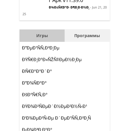
r Apk v11.39.0
Ð¾Ð±Ñ€Ð°Ð· Ð¶Ð¸Ð·Ð½Ð¸
- Jun 21, 20
25
Игры
Программы
Ð”ÐµÐ¹ÑÑ‚Ð²Ð¸Ðµ
ÐŸÑ€Ð¸ÐºÐ»ÑŽÑ‡ÐµÐ½Ð¸Ðµ
ÐÑ€ÐºÐ°Ð´Ð°
Ð”Ð¾ÑÐºÐ°
ÐšÐ°Ñ€Ñ‚Ð°
ÐŸÐ¾Ð²ÑÐµÐ´Ð½ÐµÐ²Ð½Ñ‹Ð¹
Ð‘Ð¾ÐµÐ²Ñ‹Ðµ Ð´ÐµÐ¹ÑÑ‚Ð²Ð¸Ñ
Ð›Ð¾Ð³Ð¸ÐºÐ°