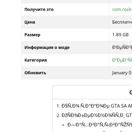
com.rock
Получите это
Бесплат
Цена
1.89 GB
Размер
Ð‘ÐµÑÐ
Информация о моде
Ð”ÐµÐ¹Ñ
Категория
January 0
Обновить
Ð§Ñ‚Ð¾ Ñ‚Ð°ÐºÐ¾Ðµ GTA SA A
ÐžÑÐ¾Ð±ÐµÐ½Ð½Ð¾ÑÑ‚Ð¸ GT
Ð—Ð°Ñ…Ð²Ð°Ñ‚Ñ‹Ð²Ð°ÑŽÑ‰