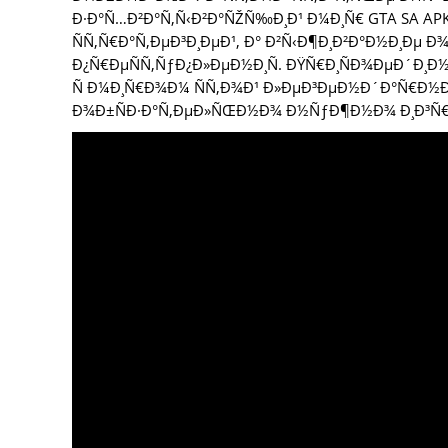
Ð·Ð°Ñ…Ð²Ð°Ñ‚Ñ‹Ð²Ð°ÑŽÑ‰Ð¸Ð¹ Ð¼Ð¸Ñ€ GTA SA APK,
ÑÑ‚Ñ€Ð°Ñ‚ÐµÐ³Ð¸ÐµÐ¹, Ð° Ð²Ñ‹Ð¶Ð¸Ð²Ð°Ð½Ð¸Ðµ 
Ð¿Ñ€ÐµÑÑ‚ÑƒÐ¿Ð»ÐµÐ½Ð¸Ñ. ÐŸÑ€Ð¸ÑÐ¾ÐµÐ´Ð¸Ð½
Ñ Ð¼Ð¸Ñ€Ð¾Ð¼ ÑÑ‚Ð¾Ð¹ Ð»ÐµÐ³ÐµÐ½Ð´Ð°Ñ€Ð½Ð
Ð¾Ð±ÑÐ·Ð°Ñ‚ÐµÐ»ÑŒÐ½Ð¾ Ð½ÑƒÐ¶Ð½Ð¾ Ð¸Ð³Ñ€Ð