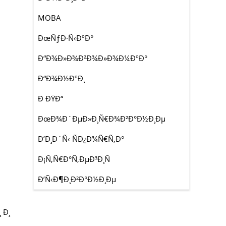
MOBA
ÐœÑƒÐ·Ñ‹ÐºÐ°
Ð“Ð¾Ð»Ð¾Ð²Ð¾Ð»Ð¾Ð¼ÐºÐ°
Ð“Ð¾Ð½ÐºÐ¸
Ð ÐŸÐ“
ÐœÐ¾Ð´ÐµÐ»Ð¸Ñ€Ð¾Ð²Ð°Ð½Ð¸Ðµ
Ð’Ð¸Ð´Ñ‹ ÑÐ¿Ð¾Ñ€Ñ‚Ð°
Ð¡Ñ‚Ñ€Ð°Ñ‚ÐµÐ³Ð¸Ñ
Ð’Ñ‹Ð¶Ð¸Ð²Ð°Ð½Ð¸Ðµ
 Ð¸