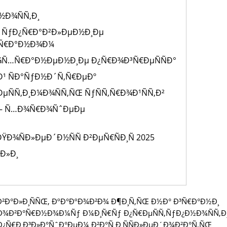
½Ð¾ÑÑ‚Ð¸
 ÑƒÐ¿Ñ€Ð°Ð²Ð»ÐµÐ½Ð¸Ðµ
ºÑ€Ð°Ð½Ð¾Ð¼
¾Ñ…Ñ€Ð°Ð½ÐµÐ½Ð¸Ðµ Ð¿Ñ€Ð¾Ð³Ñ€ÐµÑÑÐ°
¹ ÑÐ°ÑƒÐ½Ð´Ñ‚Ñ€ÐµÐº
µÑÑ‚Ð¸Ð¼Ð¾ÑÑ‚ÑŒ ÑƒÑÑ‚Ñ€Ð¾Ð¹ÑÑ‚Ð²
 — Ñ…Ð¾Ñ€Ð¾ÑˆÐµÐµ
ŸÐ¾ÑÐ»ÐµÐ´Ð½ÑÑ Ð²ÐµÑ€ÑÐ¸Ñ 2025
Ð»Ð¸
²Ð°Ð»Ð¸ÑÑŒ, ÐºÐ°ÐºÐ¾Ð²Ð¾ Ð¶Ð¸Ñ‚ÑŒ Ð½Ð° Ð³Ñ€Ð°Ð½Ð¸
ºÐ¾Ð²Ð°Ñ€Ð½Ð¾Ð¼Ñƒ Ð¼Ð¸Ñ€Ñƒ Ð¿Ñ€ÐµÑÑ‚ÑƒÐ¿Ð½Ð¾ÑÑ‚Ð¸
Ð¿Ñ€Ð¸Ð³Ð»Ð°ÑˆÐ°ÐµÐ¼ Ð²Ð°Ñ Ð¸ÑÑÐ»ÐµÐ´Ð¾Ð²Ð°Ñ‚ÑŒ