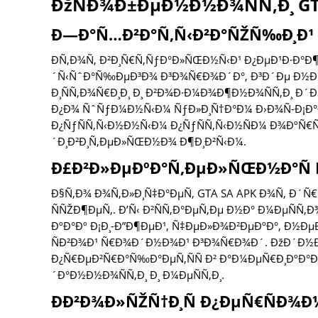
ÐžÑÐ¾Ð±ÐµÐ½Ð½Ð¾ÑÑ‚Ð¸ GT
Ð—Ð°Ñ…Ð²Ð°Ñ‚Ñ‹Ð²Ð°ÑŽÑ‰Ð¸Ð¹ 
Ð­Ñ‚Ð¾Ñ‚ Ð²Ð¸Ñ€Ñ‚ÑƒÐ°Ð»ÑŒÐ½Ñ‹Ð¹ Ð¿ÐµÐ¹Ð·Ð°Ð
´Ñ‹ÑˆÐ°Ñ‰ÐµÐ³Ð¾ Ð³Ð¾Ñ€Ð¾Ð´Ð°, Ð³Ð´Ðµ Ð½Ð° Ð
Ð¸ÑÑ‚Ð¾Ñ€Ð¸Ð¸ Ð¸ Ð²Ð¾Ð·Ð¼Ð¾Ð¶Ð½Ð¾ÑÑ‚Ð¸ Ð´Ð»
Ð¿Ð¾ ÑˆÑƒÐ¼Ð½Ñ‹Ð¼ ÑƒÐ»Ð¸Ñ†Ð°Ð¼ Ð›Ð¾Ñ-Ð¡Ð°Ð
Ð¿ÑƒÑÑ‚Ñ‹Ð½Ð½Ñ‹Ð¼ Ð¿ÑƒÑÑ‚Ñ‹Ð½ÑÐ¼ Ð¾ÐºÑ€Ñƒ
´Ð¸Ð²Ð¸Ñ‚ÐµÐ»ÑŒÐ½Ð¾ Ð¶Ð¸Ð²Ñ‹Ð¼.
Ð£Ð²Ð»ÐµÐºÐ°Ñ‚ÐµÐ»ÑŒÐ½Ð°Ñ Ñ
Ð§Ñ‚Ð¾ Ð¾Ñ‚Ð»Ð¸Ñ‡Ð°ÐµÑ‚ GTA SA APK Ð¾Ñ‚ Ð´Ñ€
ÑÑŽÐ¶ÐµÑ‚. Ð’Ñ‹ Ð²ÑÑ‚Ð°ÐµÑ‚Ðµ Ð½Ð° Ð¼ÐµÑÑ
ÐºÐ°Ðº Ð¡Ð¸-Ð”Ð¶ÐµÐ¹, Ñ‡ÐµÐ»Ð¾Ð²ÐµÐºÐ°, Ð
ÑÐ²Ð¾Ð¹ Ñ€Ð¾Ð´Ð½Ð¾Ð¹ Ð³Ð¾Ñ€Ð¾Ð´. ÐžÐ´Ð½Ð°Ð
Ð¿Ñ€ÐµÐ²Ñ€Ð°Ñ‰Ð°ÐµÑ‚ÑÑ Ð² Ð°Ð¼ÐµÑ€Ð¸ÐºÐ°Ð
´Ð°Ð½Ð½Ð¾ÑÑ‚Ð¸ Ð¸ Ð¼ÐµÑÑ‚Ð¸.
Ð­Ð²Ð¾Ð»ÑŽÑ†Ð¸Ñ Ð¿ÐµÑ€ÑÐ¾Ð