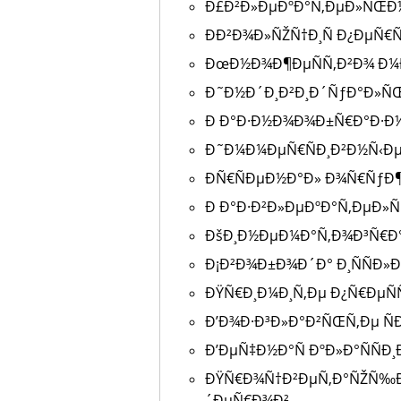
Ð£Ð²Ð»ÐµÐºÐ°Ñ‚ÐµÐ»ÑŒÐ½Ð
Ð­Ð²Ð¾Ð»ÑŽÑ†Ð¸Ñ Ð¿ÐµÑ€
ÐœÐ½Ð¾Ð¶ÐµÑÑ‚Ð²Ð¾ Ð¼Ð¸
Ð˜Ð½Ð´Ð¸Ð²Ð¸Ð´ÑƒÐ°Ð»ÑŒ
Ð Ð°Ð·Ð½Ð¾Ð¾Ð±Ñ€Ð°Ð·Ð½
Ð˜Ð¼Ð¼ÐµÑ€ÑÐ¸Ð²Ð½Ñ‹Ðµ
ÐÑ€ÑÐµÐ½Ð°Ð» Ð¾Ñ€ÑƒÐ¶
Ð Ð°Ð·Ð²Ð»ÐµÐºÐ°Ñ‚ÐµÐ»
ÐšÐ¸Ð½ÐµÐ¼Ð°Ñ‚Ð¾Ð³Ñ€Ð°Ñ
Ð¡Ð²Ð¾Ð±Ð¾Ð´Ð° Ð¸ÑÑÐ»
ÐŸÑ€Ð¸Ð¼Ð¸Ñ‚Ðµ Ð¿Ñ€ÐµÑ
Ð’Ð¾Ð·Ð³Ð»Ð°Ð²ÑŒÑ‚Ðµ Ñ
Ð’ÐµÑ‡Ð½Ð°Ñ ÐºÐ»Ð°ÑÑÐ¸
ÐŸÑ€Ð¾Ñ†Ð²ÐµÑ‚Ð°ÑŽÑ‰Ð
´ÐµÑ€Ð¾Ð²