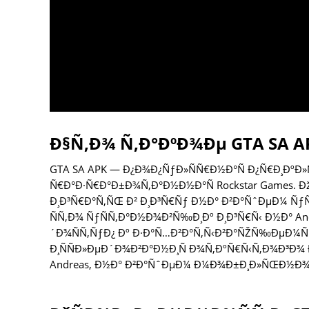
Ð§Ñ‚Ð¾ Ñ‚Ð°ÐºÐ¾Ðµ GTA SA A
GTA SA APK — Ð¿Ð¾Ð¿ÑƒÐ»ÑÑ€Ð½Ð°Ñ Ð¿Ñ€Ð¸ÐºÐ»
Ñ€Ð°Ð·Ñ€Ð°Ð±Ð¾Ñ‚Ð°Ð½Ð½Ð°Ñ Rockstar Games. Ð
Ð¸Ð³Ñ€Ð°Ñ‚ÑŒ Ð² Ð¸Ð³Ñ€Ñƒ Ð½Ð° Ð²Ð°ÑˆÐµÐ¼ Ñƒ
ÑÑ‚Ð¾ ÑƒÑÑ‚Ð°Ð½Ð¾Ð²Ñ‰Ð¸Ðº Ð¸Ð³Ñ€Ñ‹ Ð½Ð° An
´Ð¾ÑÑ‚ÑƒÐ¿ Ðº Ð·Ð°Ñ…Ð²Ð°Ñ‚Ñ‹Ð²Ð°ÑŽÑ‰ÐµÐ¼Ñƒ 
Ð¸ÑÑÐ»ÐµÐ´Ð¾Ð²Ð°Ð½Ð¸Ñ Ð¾Ñ‚ÐºÑ€Ñ‹Ñ‚Ð¾Ð³Ð¾
Andreas, Ð½Ð° Ð²Ð°ÑˆÐµÐ¼ Ð¼Ð¾Ð±Ð¸Ð»ÑŒÐ½Ð¾