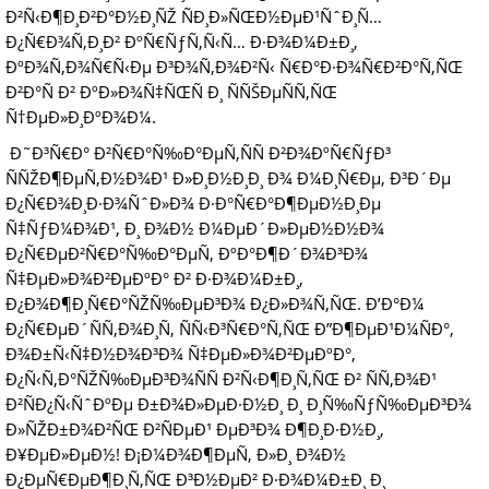
Ð²Ñ‹Ð¶Ð¸Ð²Ð°Ð½Ð¸ÑŽ ÑÐ¸Ð»ÑŒÐ½ÐµÐ¹ÑˆÐ¸Ñ…
Ð¿Ñ€Ð¾Ñ‚Ð¸Ð² ÐºÑ€ÑƒÑ‚Ñ‹Ñ… Ð·Ð¾Ð¼Ð±Ð¸,
ÐºÐ¾Ñ‚Ð¾Ñ€Ñ‹Ðµ Ð³Ð¾Ñ‚Ð¾Ð²Ñ‹ Ñ€Ð°Ð·Ð¾Ñ€Ð²Ð°Ñ‚ÑŒ
Ð²Ð°Ñ Ð² ÐºÐ»Ð¾Ñ‡ÑŒÑ Ð¸ ÑÑŠÐµÑÑ‚ÑŒ
Ñ†ÐµÐ»Ð¸ÐºÐ¾Ð¼.
Ð˜Ð³Ñ€Ð° Ð²Ñ€Ð°Ñ‰Ð°ÐµÑ‚ÑÑ Ð²Ð¾ÐºÑ€ÑƒÐ³
ÑÑŽÐ¶ÐµÑ‚Ð½Ð¾Ð¹ Ð»Ð¸Ð½Ð¸Ð¸ Ð¾ Ð¼Ð¸Ñ€Ðµ, Ð³Ð´Ðµ
Ð¿Ñ€Ð¾Ð¸Ð·Ð¾ÑˆÐ»Ð¾ Ð·Ð°Ñ€Ð°Ð¶ÐµÐ½Ð¸Ðµ
Ñ‡ÑƒÐ¼Ð¾Ð¹, Ð¸ Ð¾Ð½ Ð¼ÐµÐ´Ð»ÐµÐ½Ð½Ð¾
Ð¿Ñ€ÐµÐ²Ñ€Ð°Ñ‰Ð°ÐµÑ‚ ÐºÐ°Ð¶Ð´Ð¾Ð³Ð¾
Ñ‡ÐµÐ»Ð¾Ð²ÐµÐºÐ° Ð² Ð·Ð¾Ð¼Ð±Ð¸,
Ð¿Ð¾Ð¶Ð¸Ñ€Ð°ÑŽÑ‰ÐµÐ³Ð¾ Ð¿Ð»Ð¾Ñ‚ÑŒ. Ð’Ð°Ð¼
Ð¿Ñ€ÐµÐ´ÑÑ‚Ð¾Ð¸Ñ‚ ÑÑ‹Ð³Ñ€Ð°Ñ‚ÑŒ Ð”Ð¶ÐµÐ¹Ð¼ÑÐ°,
Ð¾Ð±Ñ‹Ñ‡Ð½Ð¾Ð³Ð¾ Ñ‡ÐµÐ»Ð¾Ð²ÐµÐºÐ°,
Ð¿Ñ‹Ñ‚Ð°ÑŽÑ‰ÐµÐ³Ð¾ÑÑ Ð²Ñ‹Ð¶Ð¸Ñ‚ÑŒ Ð² ÑÑ‚Ð¾Ð¹
Ð²ÑÐ¿Ñ‹ÑˆÐºÐµ Ð±Ð¾Ð»ÐµÐ·Ð½Ð¸ Ð¸ Ð¸Ñ‰ÑƒÑ‰ÐµÐ³Ð¾
Ð»ÑŽÐ±Ð¾Ð²ÑŒ Ð²ÑÐµÐ¹ ÐµÐ³Ð¾ Ð¶Ð¸Ð·Ð½Ð¸,
Ð¥ÐµÐ»ÐµÐ½! Ð¡Ð¼Ð¾Ð¶ÐµÑ‚ Ð»Ð¸ Ð¾Ð½
Ð¿ÐµÑ€ÐµÐ¶Ð¸Ñ‚ÑŒ Ð³Ð½ÐµÐ² Ð·Ð¾Ð¼Ð±Ð¸ Ð¸