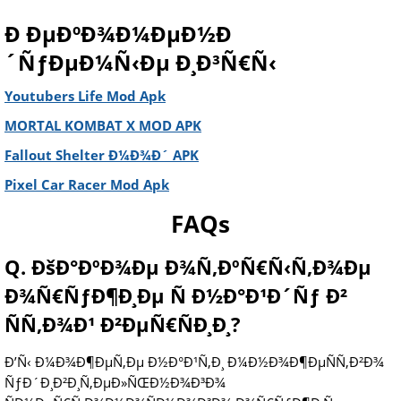
Ð ÐµÐºÐ¾Ð¼ÐµÐ½Ð
´ÑƒÐµÐ¼Ñ‹Ðµ Ð¸Ð³Ñ€Ñ‹
Youtubers Life Mod Apk
MORTAL KOMBAT X MOD APK
Fallout Shelter Ð¼Ð¾Ð´ APK
Pixel Car Racer Mod Apk
FAQs
Q. ÐšÐ°ÐºÐ¾Ðµ Ð¾Ñ‚ÐºÑ€Ñ‹Ñ‚Ð¾Ðµ
Ð¾Ñ€ÑƒÐ¶Ð¸Ðµ Ñ Ð½Ð°Ð¹Ð´Ñƒ Ð²
ÑÑ‚Ð¾Ð¹ Ð²ÐµÑ€ÑÐ¸Ð¸?
Ð’Ñ‹ Ð¼Ð¾Ð¶ÐµÑ‚Ðµ Ð½Ð°Ð¹Ñ‚Ð¸ Ð¼Ð½Ð¾Ð¶ÐµÑÑ‚Ð²Ð¾
ÑƒÐ´Ð¸Ð²Ð¸Ñ‚ÐµÐ»ÑŒÐ½Ð¾Ð³Ð¾