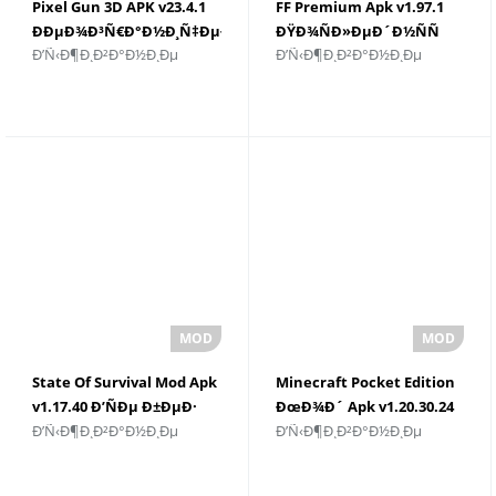
Pixel Gun 3D APK v23.4.1
FF Premium Apk v1.97.1
ÐÐµÐ¾Ð³Ñ€Ð°Ð½Ð¸Ñ‡ÐµÐ½Ð½Ñ‹Ðµ
ÐŸÐ¾ÑÐ»ÐµÐ´Ð½ÑÑ
Ð’Ñ‹Ð¶Ð¸Ð²Ð°Ð½Ð¸Ðµ
Ð’Ñ‹Ð¶Ð¸Ð²Ð°Ð½Ð¸Ðµ
Ð´ÐµÐ½ÑŒÐ³Ð¸
Ð²ÐµÑ€ÑÐ¸Ñ
State Of Survival Mod Apk
Minecraft Pocket Edition
v1.17.40 Ð’ÑÐµ Ð±ÐµÐ·
ÐœÐ¾Ð´ Apk v1.20.30.24
Ð’Ñ‹Ð¶Ð¸Ð²Ð°Ð½Ð¸Ðµ
Ð’Ñ‹Ð¶Ð¸Ð²Ð°Ð½Ð¸Ðµ
Ð¾Ð³Ñ€Ð°Ð½Ð¸Ñ‡ÐµÐ½Ð¸Ð¹
ÐšÐ¾ÑÑ‚ÑŽÐ¼Ñ‹ Ð¸
2022
Ñ‚ÐµÐºÑÑ‚ÑƒÑ€Ñ‹
Ñ€Ð°Ð·Ð±Ð»Ð¾ÐºÐ¸Ñ€Ð¾Ð²Ð