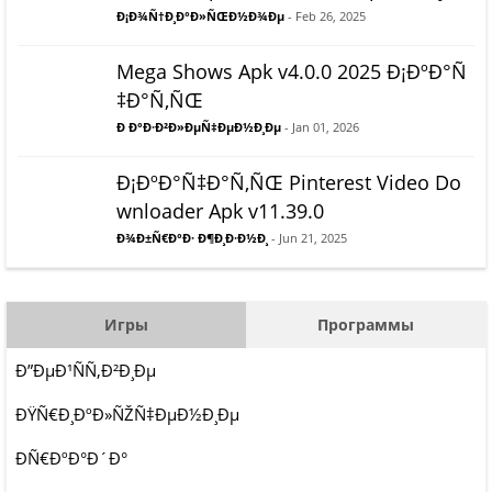
Ð¡Ð¾Ñ†Ð¸Ð°Ð»ÑŒÐ½Ð¾Ðµ
- Feb 26, 2025
Mega Shows Apk v4.0.0 2025 Ð¡ÐºÐ°Ñ
‡Ð°Ñ‚ÑŒ
Ð Ð°Ð·Ð²Ð»ÐµÑ‡ÐµÐ½Ð¸Ðµ
- Jan 01, 2026
Ð¡ÐºÐ°Ñ‡Ð°Ñ‚ÑŒ Pinterest Video Do
wnloader Apk v11.39.0
Ð¾Ð±Ñ€Ð°Ð· Ð¶Ð¸Ð·Ð½Ð¸
- Jun 21, 2025
Игры
Программы
Ð”ÐµÐ¹ÑÑ‚Ð²Ð¸Ðµ
ÐŸÑ€Ð¸ÐºÐ»ÑŽÑ‡ÐµÐ½Ð¸Ðµ
ÐÑ€ÐºÐ°Ð´Ð°