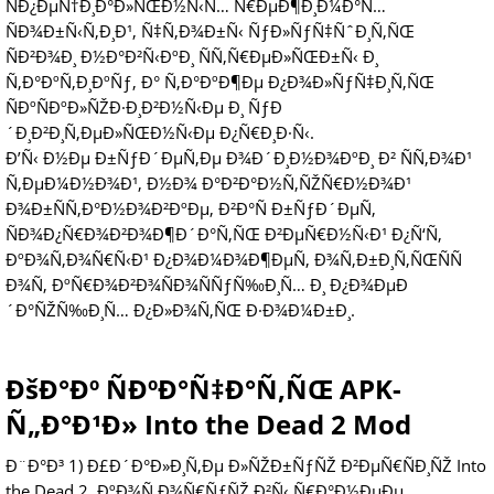
ÑÐ¿ÐµÑ†Ð¸Ð°Ð»ÑŒÐ½Ñ‹Ñ… Ñ€ÐµÐ¶Ð¸Ð¼Ð°Ñ…
ÑÐ¾Ð±Ñ‹Ñ‚Ð¸Ð¹, Ñ‡Ñ‚Ð¾Ð±Ñ‹ ÑƒÐ»ÑƒÑ‡ÑˆÐ¸Ñ‚ÑŒ
ÑÐ²Ð¾Ð¸ Ð½Ð°Ð²Ñ‹ÐºÐ¸ ÑÑ‚Ñ€ÐµÐ»ÑŒÐ±Ñ‹ Ð¸
Ñ‚Ð°ÐºÑ‚Ð¸ÐºÑƒ, Ð° Ñ‚Ð°ÐºÐ¶Ðµ Ð¿Ð¾Ð»ÑƒÑ‡Ð¸Ñ‚ÑŒ
ÑÐºÑÐºÐ»ÑŽÐ·Ð¸Ð²Ð½Ñ‹Ðµ Ð¸ ÑƒÐ
´Ð¸Ð²Ð¸Ñ‚ÐµÐ»ÑŒÐ½Ñ‹Ðµ Ð¿Ñ€Ð¸Ð·Ñ‹.
Ð’Ñ‹ Ð½Ðµ Ð±ÑƒÐ´ÐµÑ‚Ðµ Ð¾Ð´Ð¸Ð½Ð¾ÐºÐ¸ Ð² ÑÑ‚Ð¾Ð¹
Ñ‚ÐµÐ¼Ð½Ð¾Ð¹, Ð½Ð¾ Ð°Ð²Ð°Ð½Ñ‚ÑŽÑ€Ð½Ð¾Ð¹
Ð¾Ð±ÑÑ‚Ð°Ð½Ð¾Ð²ÐºÐµ, Ð²Ð°Ñ Ð±ÑƒÐ´ÐµÑ‚
ÑÐ¾Ð¿Ñ€Ð¾Ð²Ð¾Ð¶Ð´Ð°Ñ‚ÑŒ Ð²ÐµÑ€Ð½Ñ‹Ð¹ Ð¿Ñ‘Ñ,
ÐºÐ¾Ñ‚Ð¾Ñ€Ñ‹Ð¹ Ð¿Ð¾Ð¼Ð¾Ð¶ÐµÑ‚ Ð¾Ñ‚Ð±Ð¸Ñ‚ÑŒÑÑ
Ð¾Ñ‚ ÐºÑ€Ð¾Ð²Ð¾ÑÐ¾ÑÑƒÑ‰Ð¸Ñ… Ð¸ Ð¿Ð¾ÐµÐ
´Ð°ÑŽÑ‰Ð¸Ñ… Ð¿Ð»Ð¾Ñ‚ÑŒ Ð·Ð¾Ð¼Ð±Ð¸.
ÐšÐ°Ðº ÑÐºÐ°Ñ‡Ð°Ñ‚ÑŒ APK-
Ñ„Ð°Ð¹Ð» Into the Dead 2 Mod
Ð¨Ð°Ð³ 1) Ð£Ð´Ð°Ð»Ð¸Ñ‚Ðµ Ð»ÑŽÐ±ÑƒÑŽ Ð²ÐµÑ€ÑÐ¸ÑŽ Into
the Dead 2, ÐºÐ¾Ñ‚Ð¾Ñ€ÑƒÑŽ Ð²Ñ‹ Ñ€Ð°Ð½ÐµÐµ