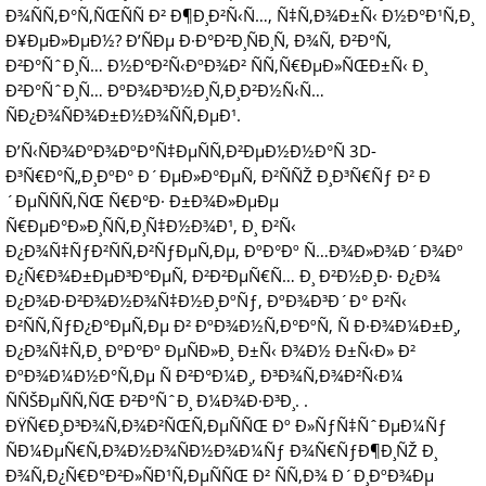
Ð¾ÑÑ‚Ð°Ñ‚ÑŒÑÑ Ð² Ð¶Ð¸Ð²Ñ‹Ñ…, Ñ‡Ñ‚Ð¾Ð±Ñ‹ Ð½Ð°Ð¹Ñ‚Ð¸
Ð¥ÐµÐ»ÐµÐ½? Ð’ÑÐµ Ð·Ð°Ð²Ð¸ÑÐ¸Ñ‚ Ð¾Ñ‚ Ð²Ð°Ñ,
Ð²Ð°ÑˆÐ¸Ñ… Ð½Ð°Ð²Ñ‹ÐºÐ¾Ð² ÑÑ‚Ñ€ÐµÐ»ÑŒÐ±Ñ‹ Ð¸
Ð²Ð°ÑˆÐ¸Ñ… ÐºÐ¾Ð³Ð½Ð¸Ñ‚Ð¸Ð²Ð½Ñ‹Ñ…
ÑÐ¿Ð¾ÑÐ¾Ð±Ð½Ð¾ÑÑ‚ÐµÐ¹.
Ð’Ñ‹ÑÐ¾ÐºÐ¾ÐºÐ°Ñ‡ÐµÑÑ‚Ð²ÐµÐ½Ð½Ð°Ñ 3D-
Ð³Ñ€Ð°Ñ„Ð¸ÐºÐ° Ð´ÐµÐ»Ð°ÐµÑ‚ Ð²ÑÑŽ Ð¸Ð³Ñ€Ñƒ Ð² Ð
´ÐµÑÑÑ‚ÑŒ Ñ€Ð°Ð· Ð±Ð¾Ð»ÐµÐµ
Ñ€ÐµÐ°Ð»Ð¸ÑÑ‚Ð¸Ñ‡Ð½Ð¾Ð¹, Ð¸ Ð²Ñ‹
Ð¿Ð¾Ñ‡ÑƒÐ²ÑÑ‚Ð²ÑƒÐµÑ‚Ðµ, ÐºÐ°Ðº Ñ…Ð¾Ð»Ð¾Ð´Ð¾Ðº
Ð¿Ñ€Ð¾Ð±ÐµÐ³Ð°ÐµÑ‚ Ð²Ð²ÐµÑ€Ñ… Ð¸ Ð²Ð½Ð¸Ð· Ð¿Ð¾
Ð¿Ð¾Ð·Ð²Ð¾Ð½Ð¾Ñ‡Ð½Ð¸ÐºÑƒ, ÐºÐ¾Ð³Ð´Ð° Ð²Ñ‹
Ð²ÑÑ‚ÑƒÐ¿Ð°ÐµÑ‚Ðµ Ð² ÐºÐ¾Ð½Ñ‚Ð°ÐºÑ‚ Ñ Ð·Ð¾Ð¼Ð±Ð¸,
Ð¿Ð¾Ñ‡Ñ‚Ð¸ ÐºÐ°Ðº ÐµÑÐ»Ð¸ Ð±Ñ‹ Ð¾Ð½ Ð±Ñ‹Ð» Ð²
ÐºÐ¾Ð¼Ð½Ð°Ñ‚Ðµ Ñ Ð²Ð°Ð¼Ð¸, Ð³Ð¾Ñ‚Ð¾Ð²Ñ‹Ð¼
ÑÑŠÐµÑÑ‚ÑŒ Ð²Ð°ÑˆÐ¸ Ð¼Ð¾Ð·Ð³Ð¸. .
ÐŸÑ€Ð¸Ð³Ð¾Ñ‚Ð¾Ð²ÑŒÑ‚ÐµÑÑŒ Ðº Ð»ÑƒÑ‡ÑˆÐµÐ¼Ñƒ
ÑÐ¼ÐµÑ€Ñ‚Ð¾Ð½Ð¾ÑÐ½Ð¾Ð¼Ñƒ Ð¾Ñ€ÑƒÐ¶Ð¸ÑŽ Ð¸
Ð¾Ñ‚Ð¿Ñ€Ð°Ð²Ð»ÑÐ¹Ñ‚ÐµÑÑŒ Ð² ÑÑ‚Ð¾ Ð´Ð¸ÐºÐ¾Ðµ