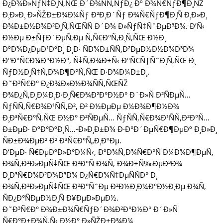
Ð¿Ð¾Ð»ÑƒÑ‡Ð¸Ñ‚ÑŒ Ð´Ð¾ÑÑ‚ÑƒÐ¿ Ðº Ð¾Ñ€ÑƒÐ¶Ð¸ÑŽ
Ð¸Ð»Ð¸ Ð»ÑŽÐ±Ð¾Ð¼Ñƒ Ð²Ð¸Ð´Ñƒ Ð¾Ñ€ÑƒÐ¶Ð¸Ñ Ð¸Ð»Ð¸
Ð¾Ð±Ð½Ð¾Ð²Ð¸Ñ‚ÑŒÑÑ Ð´Ð¾ Ð»ÑƒÑ‡ÑˆÐµÐ³Ð¾. Ð’Ñ‹
Ð½Ðµ Ð±ÑƒÐ´ÐµÑ‚Ðµ Ñ‚Ñ€Ð°Ñ‚Ð¸Ñ‚ÑŒ Ð½Ð¸
ÐºÐ¾Ð¿ÐµÐ¹ÐºÐ¸ Ð¸Ð· ÑÐ¾Ð±ÑÑ‚Ð²ÐµÐ½Ð½Ð¾Ð³Ð¾
ÐºÐ°Ñ€Ð¼Ð°Ð½Ð°, Ñ‡Ñ‚Ð¾Ð±Ñ‹ ÐºÑ€ÑƒÑˆÐ¸Ñ‚ÑŒ Ð¸
ÑƒÐ½Ð¸Ñ‡Ñ‚Ð¾Ð¶Ð°Ñ‚ÑŒ Ð·Ð¾Ð¼Ð±Ð¸.
Ð˜Ð³Ñ€Ð° Ð¿Ð¾Ð»Ð½Ð¾ÑÑ‚ÑŒÑŽ
Ð¾Ð¿Ñ‚Ð¸Ð¼Ð¸Ð·Ð¸Ñ€Ð¾Ð²Ð°Ð½Ð° Ð´Ð»Ñ Ð²ÑÐµÑ…
ÑƒÑÑ‚Ñ€Ð¾Ð¹ÑÑ‚Ð², Ð² Ð½ÐµÐµ Ð¼Ð¾Ð¶Ð½Ð¾
Ð¸Ð³Ñ€Ð°Ñ‚ÑŒ Ð½Ð° Ð²ÑÐµÑ… ÑƒÑÑ‚Ñ€Ð¾Ð¹ÑÑ‚Ð²Ð°Ñ…
Ð±ÐµÐ· ÐºÐ°ÐºÐ¸Ñ…-Ð»Ð¸Ð±Ð¾ Ð·Ð°Ð´ÐµÑ€Ð¶ÐµÐº Ð¸Ð»Ð¸
ÑÐ±Ð¾ÐµÐ² Ð² Ð³Ñ€Ð°Ñ„Ð¸ÐºÐµ.
Ð‘ÐµÐ· Ñ€ÐµÐºÐ»Ð°Ð¼Ñ‹, ÐºÐ¾Ñ‚Ð¾Ñ€Ð°Ñ Ð¼Ð¾Ð¶ÐµÑ‚
Ð¾Ñ‚Ð²Ð»ÐµÑ‡ÑŒ Ð²Ð°Ñ Ð¾Ñ‚ Ð¾Ð±Ñ‰ÐµÐ³Ð¾
Ð¸Ð³Ñ€Ð¾Ð²Ð¾Ð³Ð¾ Ð¿Ñ€Ð¾Ñ†ÐµÑÑÐ° Ð¸
Ð¾Ñ‚Ð²Ð»ÐµÑ‡ÑŒ Ð²Ð°ÑˆÐµ Ð²Ð½Ð¸Ð¼Ð°Ð½Ð¸Ðµ Ð¾Ñ‚
ÑÐ¿Ð°ÑÐµÐ½Ð¸Ñ Ð¥ÐµÐ»ÐµÐ½.
Ð˜Ð³Ñ€Ð° Ð¾Ð±Ð¾Ñ€ÑƒÐ´Ð¾Ð²Ð°Ð½Ð° Ð´Ð»Ñ
Ñ€Ð°Ð±Ð¾Ñ‚Ñ‹ Ð½Ð° Ð»ÑŽÐ±Ð¾Ð¼