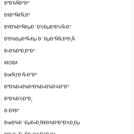
Ð”Ð¾ÑÐºÐ°
ÐšÐ°Ñ€Ñ‚Ð°
ÐŸÐ¾Ð²ÑÐµÐ´Ð½ÐµÐ²Ð½Ñ‹Ð¹
Ð‘Ð¾ÐµÐ²Ñ‹Ðµ Ð´ÐµÐ¹ÑÑ‚Ð²Ð¸Ñ
Ð›Ð¾Ð³Ð¸ÐºÐ°
MOBA
ÐœÑƒÐ·Ñ‹ÐºÐ°
Ð“Ð¾Ð»Ð¾Ð²Ð¾Ð»Ð¾Ð¼ÐºÐ°
Ð“Ð¾Ð½ÐºÐ¸
Ð ÐŸÐ“
ÐœÐ¾Ð´ÐµÐ»Ð¸Ñ€Ð¾Ð²Ð°Ð½Ð¸Ðµ